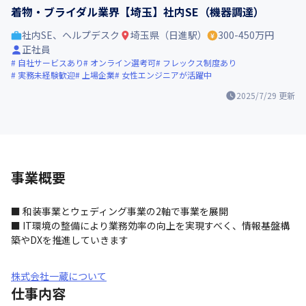
着物・ブライダル業界【埼玉】社内SE（機器調達）
社内SE、ヘルプデスク
埼玉県（日進駅）
300-450万円
正社員
自社サービスあり
オンライン選考可
フレックス制度あり
実務未経験歓迎
上場企業
女性エンジニアが活躍中
2025/7/29
更新
事業概要
■ 和装事業とウェディング事業の2軸で事業を展開

■ IT環境の整備により業務効率の向上を実現すべく、情報基盤構
築やDXを推進していきます
株式会社一蔵について
仕事内容