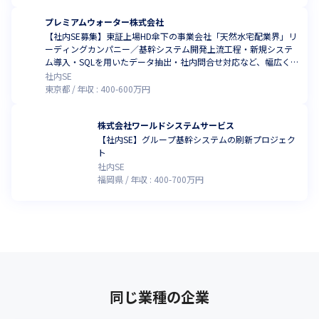
プレミアムウォーター株式会社
【社内SE募集】東証上場HD傘下の事業会社「天然水宅配業界」リ
ーディングカンパニー／基幹システム開発上流工程・新規システ
ム導入・SQLを用いたデータ抽出・社内問合せ対応など、幅広く対
応をお願いします
社内SE
東京都
年収 :
400
-
600
万円
株式会社ワールドシステムサービス
【社内SE】グループ基幹システムの刷新プロジェク
ト
社内SE
福岡県
年収 :
400
-
700
万円
同じ業種の企業