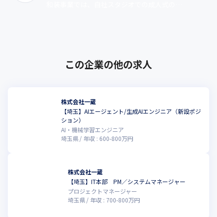
和装事業では、自社スタジオでの成人式の前
撮り写真撮影や当日のメイク、着付けサービ
スなどを提供しています。ウエディング事
業･･･
この企業の他の求人
株式会社一蔵
【埼玉】AIエージェント/生成AIエンジニア（新設ポジ
こ
ション）
AI・機械学習エンジニア
埼玉県
年収 :
600
-
800
万円
株式会社一蔵
【埼玉】IT本部 PM／システムマネージャー
こ
プロジェクトマネージャー
埼玉県
年収 :
700
-
800
万円