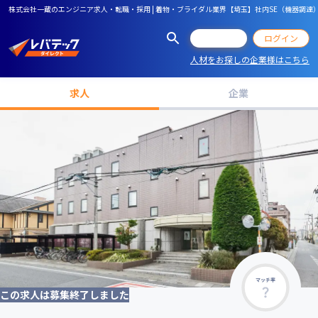
株式会社一蔵のエンジニア求人・転職・採用 | 着物・ブライダル業界【埼玉】社内SE（機器調達
会員登録
ログイン
人材をお探しの企業様はこちら
求人
企業
マッチ率
この求人は募集終了しました