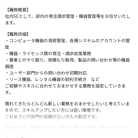
【職務概要】

社内SEとして、部内の発注請求管理・機器管理等をお任せいたし
ます。
【職務詳細】

・コンピュータ機器の資産管理、各種システムのアカウントの管
理

・機器・ライセンス類の発注・請求処理業務

・業者とのやり取り、見積もり取得、製品の問い合わせ等の機器
調達

・ユーザー部門からの問い合わせ初期対応

・リース機器、レンタル機器の契約手続き　など

ご経験やスキルに合わせておまかせする業務を設定していきま
す。
慣れてきたらどんどん新しい業務をおまかせしたいと考えていま
すので、スキルアップしたい方には良い環境です。

これまでにIT部門の経験がない方も大歓迎です。
将来的には、新規のシステム導入に関する選定・評価などのお仕
事もあり、主導してDX推進をすることも可能です！