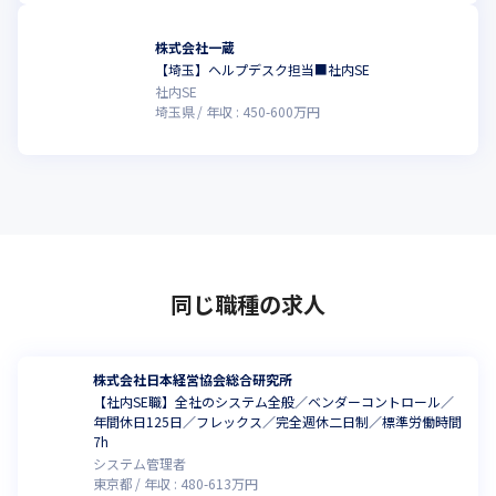
株式会社一蔵
【埼玉】ヘルプデスク担当■社内SE
こ
社内SE
埼玉県
年収 :
450
-
600
万円
同じ職種の求人
株式会社日本経営協会総合研究所
【社内SE職】全社のシステム全般／ベンダーコントロール／
年間休日125日／フレックス／完全週休二日制／標準労働時間
7h
システム管理者
東京都
年収 :
480
-
613
万円