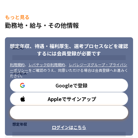
もっと見る
勤務地・給与・その他情報
想定年収、待遇・福利厚生、
選考プロセスなどを確認
勤務地
するには会員登録が必要です
利用規約
、
レバテックID利用規約
、
レバレジーズグループ・プライバシ
ーポリシー
をご確認のうえ、同意いただける場合は会員登録へお進みく
アクセス
ださい。
Googleで登録
Appleでサインアップ
勤務時間
メールアドレスで登録
想定年収
ログインはこちら