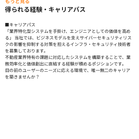
もっと見る
得られる経験・キャリアパス
BIツール
ネットワーク機器
■キャリアパス

Cisco
トレンドマイクロ
「業界特化型システムを手掛け、エンジニアとしての価値を高め
る」 当社では、ビジネスモデルを支えサイバーセキュリティリス
その他
クの影響を抑制する対策を担えるインフラ・セキュリティ技術者
NAS
を募集しております。

不動産業界特有の課題に対応したシステムを構築することで、業
支給PC
務効率化と価値創出に直結する経験が積めるポジションです。

Windows
目の前のユーザーのニーズに応える環境で、唯一無二のキャリア
を築きませんか？