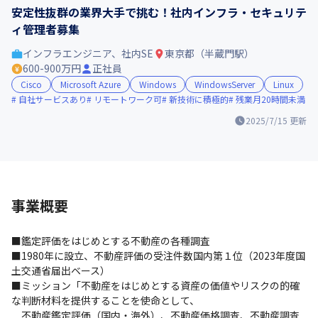
安定性抜群の業界大手で挑む！社内インフラ・セキュリテ
ィ管理者募集
インフラエンジニア、社内SE
東京都（半蔵門駅）
600-900万円
正社員
Cisco
Microsoft Azure
Windows
WindowsServer
Linux
自社サービスあり
リモートワーク可
新技術に積極的
残業月20時間未満
2025/7/15
更新
事業概要
■鑑定評価をはじめとする不動産の各種調査

■1980年に設立、不動産評価の受注件数国内第１位（2023年度国
土交通省届出ベース）

■ミッション「不動産をはじめとする資産の価値やリスクの的確
な判断材料を提供することを使命として、

　不動産鑑定評価（国内・海外）、不動産価格調査、不動産調査