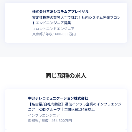
株式会社三友システムアプレイザル
安定性抜群の業界大手で挑む！社内システム開発フロン
トエンドエンジニア募集
フロントエンドエンジニア
東京都
年収 :
600
-
900
万円
同じ職種の求人
中部テレコミュニケーション株式会社
【名古屋/自社内勤務】通信インフラ企業のインフラエンジ
ニア｜KDDIグループ｜年間休日124日以上
インフラエンジニア
愛知県
年収 :
464
-
800
万円