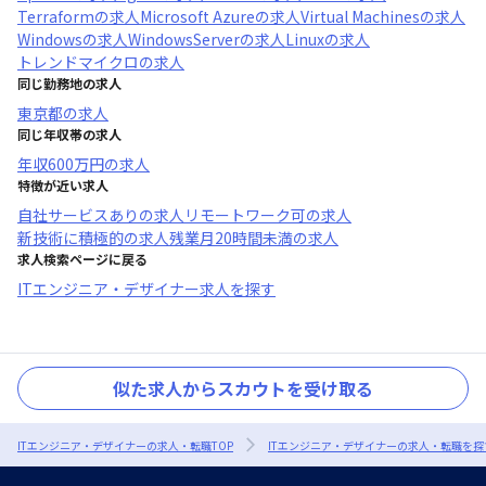
Terraform
の求人
Microsoft Azure
の求人
Virtual Machines
の求人
Windows
の求人
WindowsServer
の求人
Linux
の求人
トレンドマイクロ
の求人
同じ勤務地の求人
東京都
の求人
同じ年収帯の求人
年収
600万円
の求人
特徴が近い求人
自社サービスあり
の求人
リモートワーク可
の求人
新技術に積極的
の求人
残業月20時間未満
の求人
求人検索ページに戻る
ITエンジニア・デザイナー求人を探す
似た求人からスカウトを受け取る
ITエンジニア・デザイナーの求人・転職TOP
ITエンジニア・デザイナーの求人・転職を探