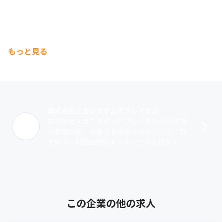
もっと見る
株式会社三友システムアプレイザル
株式会社三友システムアプレイザルは1980年
の創業以来、お客さまのあらゆるニーズに目
を向け、付加価値のあるサービスを提供する
ことで成長してきた企業です。不動産をはじ
めとする資産の価値やリスクの的確な判･･･
この企業の他の求人