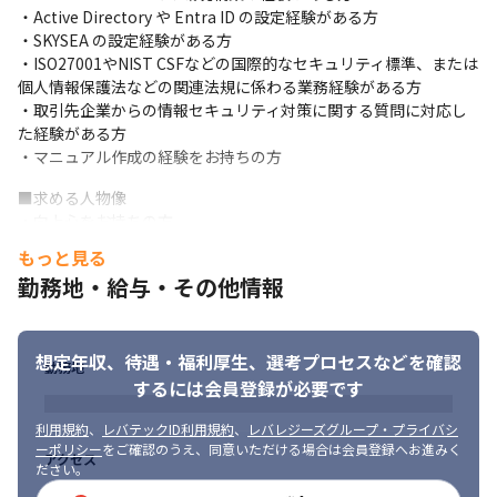
・ネットワークインフラ、セキュリティ担当者の欠員につき募集
・Active Directory や Entra ID の設定経験がある方

いたします。
・SKYSEA の設定経験がある方

・ISO27001やNIST CSFなどの国際的なセキュリティ標準、または
個人情報保護法などの関連法規に係わる業務経験がある方

・取引先企業からの情報セキュリティ対策に関する質問に対応し
た経験がある方

・マニュアル作成の経験をお持ちの方
■求める人物像

・向上心をお持ちの方　

・チームワークを大切にする方

もっと見る
・責任感を持って、主体的に業務に取り組んでいただける方

勤務地・給与・その他情報
・業務に必要な知識や技術をキャッチアップしながら業務に取り
組んでいただける方
想定年収、待遇・福利厚生、
選考プロセスなどを確認
勤務地
するには会員登録が必要です
利用規約
、
レバテックID利用規約
、
レバレジーズグループ・プライバシ
ーポリシー
をご確認のうえ、同意いただける場合は会員登録へお進みく
アクセス
ださい。