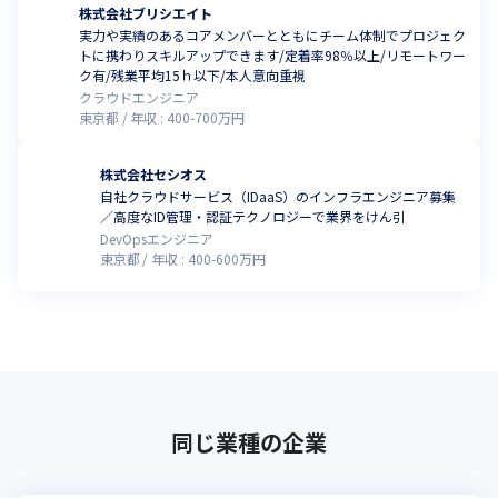
株式会社ブリシエイト
実⼒や実績のあるコアメンバーとともにチーム体制でプロジェク
トに携わりスキルアップできます/定着率98％以上/リモートワー
ク有/残業平均15ｈ以下/本人意向重視
クラウドエンジニア
東京都
年収 :
400
-
700
万円
株式会社セシオス
自社クラウドサービス（IDaaS）のインフラエンジニア募集
／高度なID管理・認証テクノロジーで業界をけん引
DevOpsエンジニア
東京都
年収 :
400
-
600
万円
同じ業種の企業