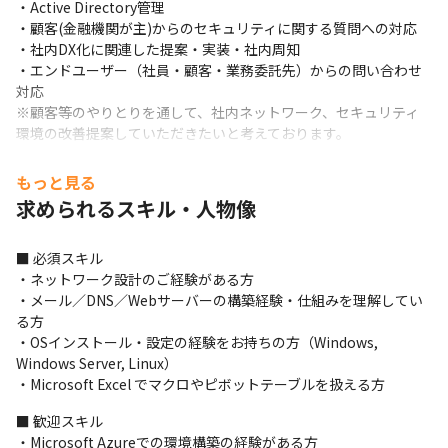
・Active Directory管理

・顧客(金融機関が主)からのセキュリティに関する質問への対応

・社内DX化に関連した提案・実装・社内周知

・エンドユーザー（社員・顧客・業務委託先）からの問い合わせ
対応

※顧客等のやりとりを通して、社内ネットワーク、セキュリティ
環境の改善提案していただきたいと考えております。
■このポジションの魅力

もっと見る
・既存環境でスキルを磨く：既存のインフラ環境全体に携わるこ
求められるスキル・人物像
とができるので、運用業務を通じてクラウド環境やネットワーク
等の広範囲なスキルを段階的に習得することができます。

・ネットワークやセキュリティ改善の主体者：既存環境を把握し
■ 必須スキル

た後は、主体的にネットワークやセキュリティ環境の改善提案を
・ネットワーク設計のご経験がある方

していただくことを期待しています。必要な技術を調査し、ステ
・メール／DNS／Webサーバーの構築経験・仕組みを理解してい
ークホルダーへの提案経験も積めます。

る方

・業界知識の習得：不動産や不動産鑑定の専門家が身近にいるた
・OSインストール・設定の経験をお持ちの方（Windows, 
め、やる気次第で業界の深い知識を身に付けることができます。

Windows Server, Linux）

・他部署との交流：ヘルプデスク業務を通じて他部署との交流が
・Microsoft Excel でマクロやピボットテーブルを扱える方
あり、会社全体を俯瞰的に見る力を養うことができます。
■ 歓迎スキル

■募集背景

・Microsoft Azureでの環境構築の経験がある方
