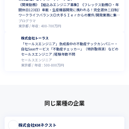
《関東勤務》【組込みエンジニア募集】《フレックス勤務◎・年
間休日123日》車載・生産機器開発に携われる！完全週休二日制/
ワークライフバランス◎大手ＳＩｅｒからの案件/開発業務に集中
できる環境～
プログラマ
東京都
年収 :
400
-
700
万円
株式会社トーラス
「セールスエンジニア」急成長中の不動産テックカンパニー・
自社Saasサービス「不動産チェッカー」（特許取得済）などの
セールスエンジニア /経験年数不問
セールスエンジニア
東京都
年収 :
500
-
800
万円
同じ業種の企業
株式会社KMネクスト