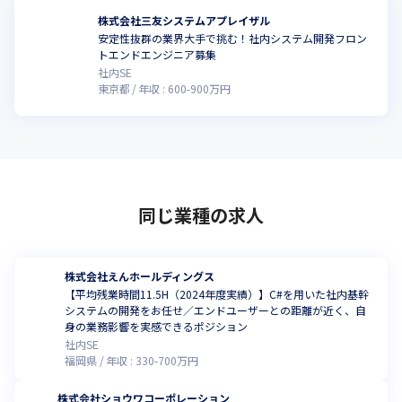
株式会社三友システムアプレイザル
安定性抜群の業界大手で挑む！社内システム開発フロン
トエンドエンジニア募集
社内SE
東京都
年収 :
600
-
900
万円
同じ業種の求人
株式会社えんホールディングス
【平均残業時間11.5H（2024年度実績）】C#を用いた社内基幹
システムの開発をお任せ／エンドユーザーとの距離が近く、自
身の業務影響を実感できるポジション
社内SE
福岡県
年収 :
330
-
700
万円
株式会社ショウワコーポレーション