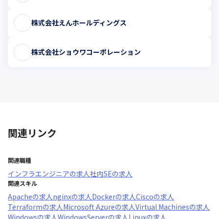
株式会社えんホールディングス
株式会社ショウワコーポレーション
関連リンク
関連職種
インフラエンジニア
の求人
社内SE
の求人
関連スキル
Apache
の求人
nginx
の求人
Docker
の求人
Cisco
の求人
Terraform
の求人
Microsoft Azure
の求人
Virtual Machines
の求人
Windows
の求人
WindowsServer
の求人
Linux
の求人