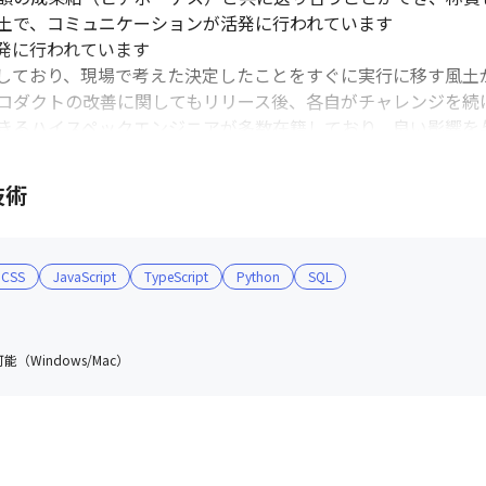
土で、コミュニケーションが活発に行われています

に行われています

しており、現場で考えた決定したことをすぐに実行に移す風土が
ロダクトの改善に関してもリリース後、各自がチャレンジを続け
きるハイスペックエンジニアが多数在籍しており、良い影響を
技術
メディアソリューションパートナーであり、クライア ントのWE
スを全て自社開発して提供しています。 

CSS
JavaScript
TypeScript
Python
SQL
を開始した『Geniee SSP』は、現在国内SSP市場におい
とした海外にも及びます。今後も技術力を活かしたサービス強化
（Windows/Mac）