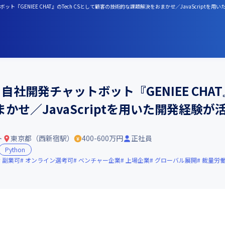
『GENIEE CHAT』のTech CSとして顧客の技術的な課題解決をおまかせ／JavaScriptを
自社開発チャットボット『GENIEE CHAT
せ／JavaScriptを用いた開発経験が
ト
東京都（西新宿駅）
400-600万円
正社員
Python
副業可
オンライン選考可
ベンチャー企業
上場企業
グローバル展開
裁量労