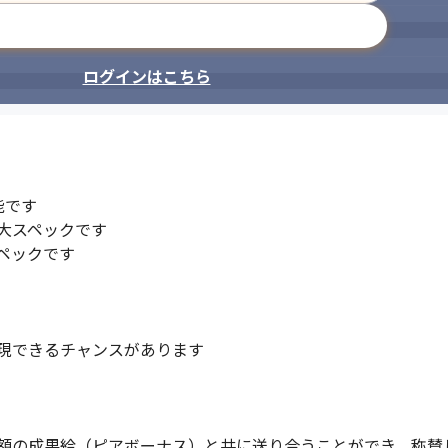
メールアドレスで登録
ログインはこちら
です

スペックです

ックです

現できるチャンスがあります



額の成果給（ピアボーナス）と共に送り合うことができ、称賛し