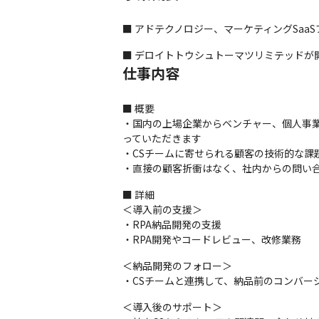
■ アドテクノロジー、マーケティングSaa
■ デロイトトウシュトーマツリミテッドが
仕事内容
■ 概要

・国内の上場企業からベンチャー、個人事業まで
っていただきます

・CSチームに寄せられる顧客の技術的な課
・直接の顧客折衝はなく、社内からの問い
■ 詳細

＜導入前の支援＞

・RPA納品開発の支援

・RPA開発やコードレビュー、改修業務
＜納品開発のフォロー＞

・CSチームと連携して、納品前のコンバー
＜導入後のサポート＞
