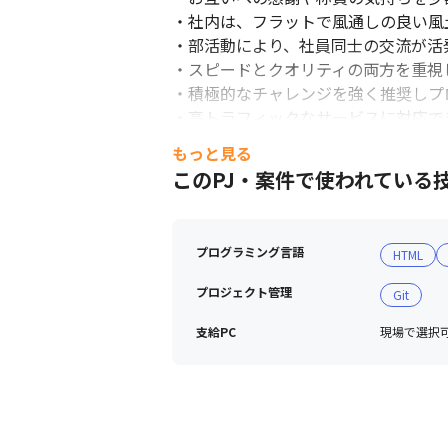
・社内は、フラットで風通しの良い風
・部活動により、社員同士の交流が活発
・スピードとクオリティの両方を重視
・積極的なチャレンジを強く推奨しプ
・高トラフィックなサービスに対応で
きます

もっと見る
このPJ・案件で使われている
＜募集背景＞

当社はGoogleから公式認定された
トする幅広いプラットフォームやサービ
プログラミング言語
HTML
なかでも、2010年の創業当時から提供
は国内のみならず、東南アジアを中心
プロジェクト管理
Git
ェアをより拡大を目指します。
支給PC
現場で選択可能