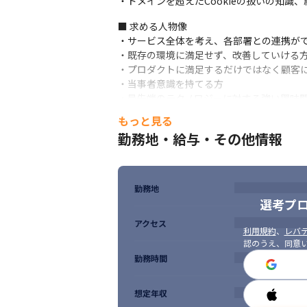
・ドメインを超えたCookieの扱いの知識、
■ 求める人物像

・サービス全体を考え、各部署との連携がで
・既存の環境に満足せず、改善していける方
・プロダクトに満足するだけではなく顧客に
・当事者意識を持てる方

・最先端のテクノロジーに対する強い興味関
・当社のパーパス（企業の存在意義）に共感
もっと見る
https://geniee.co.jp/company/ci.php
勤務地・給与・その他情報
勤務地
選考プ
アクセス
利用規約
、
レバテ
認のうえ、同意
勤務時間
想定年収