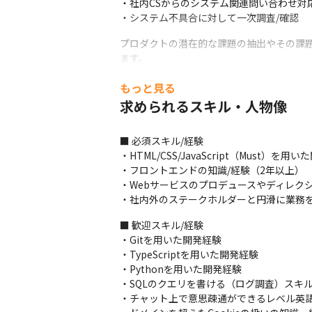
・社内CSからのシステム関連問い合わせ対応
・システム不具合に対して一次調査/確認
プロダクトの潜在的な課題の抽出やその課
ます。

また、チーム一丸となって課題を解決する
もっと見る
ます。
求められるスキル・人物像
＜『GENIEE CHAT』とは＞

チャットボットの会話テンプレートを簡単に
■ 必須スキル/経験

始以降、4,500社を超える企業へ導入し、誰
・HTML/CSS/JavaScript（Must）を
2021年8月に直感的な操作でLINE/Fac
・フロントエンドの知識/経験（2年以上）

実施し、『Chamo』から『GENIEE CHAT
・Webサービスのプロデュースやディレクシ
顧客データを蓄積する「カスタマー 管理機
・社内外のステークホルダーと円滑に業務
機能」を新たに搭載しました。 当社はオン
す。
■ 歓迎スキル/経験

・Gitを用いた開発経験

・TypeScriptを用いた開発経験

・Pythonを用いた開発経験

・SQLのクエリを書ける（ログ調査）スキル
・チャット上で意思疎通ができるレベル英語