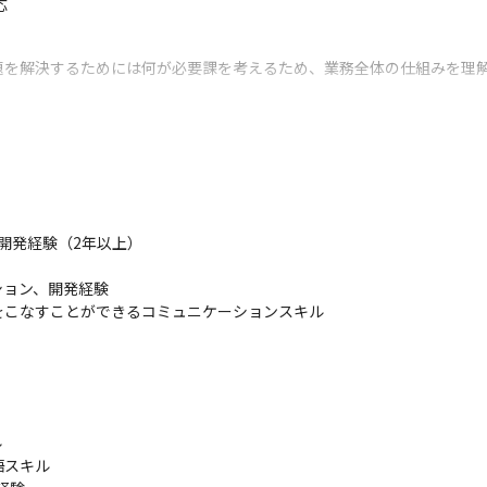


題を解決するためには何が必要課を考えるため、業務全体の仕組みを理
ことに喜びを感じられる方や、自身の力で顧客価値を生み出すことにや
作成することにより、サイト訪問者と心の通った会話ができる当社の自社
もが使いやすいユーザーインターフェースで、One to One マーケティ
用いた開発経験（2年以上）

ebookボットの作成ができるREACT社を買収し『Chamo』との統合を図
』としてUI/UXを刷新しました。

ョン、開発経験

能」、キャンバス形式の直感的な操作でチャットボットを作成できる 「シ
をこなすことができるコミュニケーションスキル
ライン対応の拡充や工数削減など、クライアントのCX向上に向けた戦


スキル
