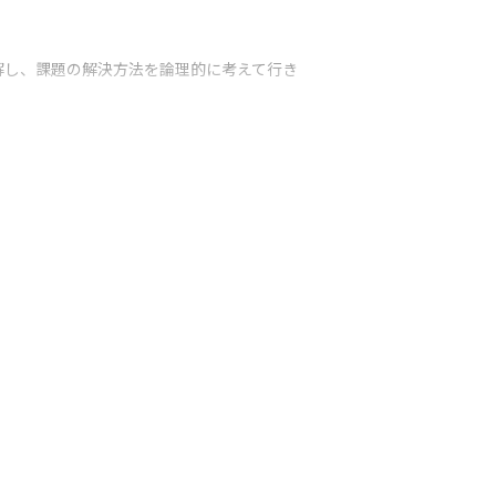
解し、課題の解決方法を論理的に考えて行き
りがいを感じられる方の募集をお待ちしてい
プロダクトで、2015年のサービス提供開
ングを容易にしました。

り、2022年1月には、全面的なリニューアルを
ナリオ機能」、CVR向上に効果的な「EFO
略をサポートしマーケットシェア拡大を図りま