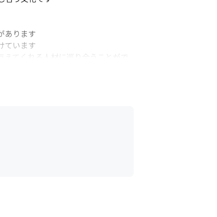
あります

ています

与えてくれる人材に巡り合うことがで
B広告収益最大化/管理工数削減をサポー
てトップシェアをキープしており、提供地域
をもって国内外問 わずマーケットシ