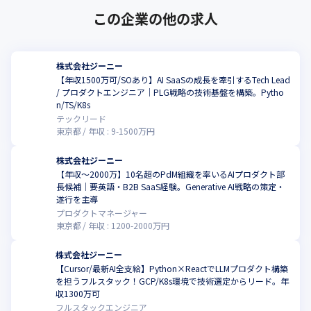
この企業の他の求人
株式会社ジーニー
【年収1500万可/SOあり】AI SaaSの成長を牽引するTech Lead
/ プロダクトエンジニア｜PLG戦略の技術基盤を構築。Pytho
n/TS/K8s
テックリード
東京都
年収 :
9
-
1500
万円
株式会社ジーニー
【年収〜2000万】10名超のPdM組織を率いるAIプロダクト部
長候補｜要英語・B2B SaaS経験。Generative AI戦略の策定・
遂行を主導
プロダクトマネージャー
東京都
年収 :
1200
-
2000
万円
株式会社ジーニー
【Cursor/最新AI全支給】Python×ReactでLLMプロダクト構築
を担うフルスタック！GCP/K8s環境で技術選定からリード。年
こ
収1300万可
フルスタックエンジニア