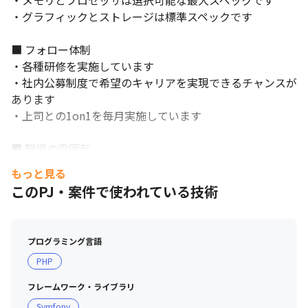
・メモリとプロセッサは選択可能な最大スペックです

・グラフィックとストレージは標準スペックです

■ フォロー体制

・各種研修を実施しています

・社内公募制度で希望のキャリアを実現できるチャンスが
あります

・上司との1on1を毎月実施しています

■ 職場の雰囲気

・お互いへの感謝や称賛の気持ちを少額の成果給（ピアボ
もっと見る
ーナス）と共に送り合うことができ、称賛し合う文化です

このPJ・案件で使われている技術
・社内は、フラットで風通しの良い風土で、コミュニケー
ションが活発に行われています

・部活動により、社員同士の交流が活発に行われています

プログラミング言語
・スピードとクオリティの両方を重視しており、現場で考
PHP
えた決定したことをすぐに実行に移す風土があります

・積極的なチャレンジを強く推奨しプロダクトの改善に関
フレームワーク・ライブラリ
してもリリース後、各自がチャレンジを続けています

Symfony