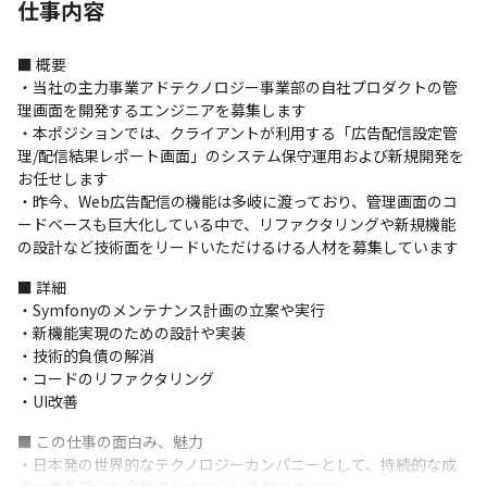
仕事内容
■ 概要

・当社の主力事業アドテクノロジー事業部の自社プロダクトの管
理画面を開発するエンジニアを募集します

・本ポジションでは、クライアントが利用する「広告配信設定管
理/配信結果レポート画面」のシステム保守運用および新規開発を
お任せします

・昨今、Web広告配信の機能は多岐に渡っており、管理画面のコ
ードベースも巨大化している中で、リファクタリングや新規機能
の設計など技術面をリードいただけるける人材を募集しています
■ 詳細

・Symfonyのメンテナンス計画の立案や実行 

・新機能実現のための設計や実装 

・技術的負債の解消 

・コードのリファクタリング 

・UI改善 
■ この仕事の面白み、魅力

・日本発の世界的なテクノロジーカンパニーとして、持続的な成