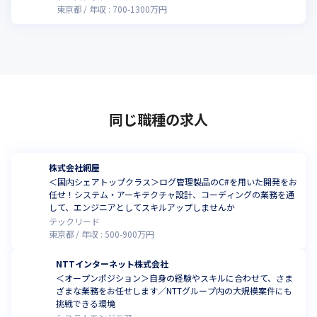
東京都
年収 :
700
-
1300
万円
同じ職種の求人
株式会社網屋
＜国内シェアトップクラス＞ログ管理製品のC#を用いた開発をお
任せ！システム・アーキテクチャ設計、コーディングの業務を通
して、エンジニアとしてスキルアップしませんか
テックリード
東京都
年収 :
500
-
900
万円
NTTインターネット株式会社
＜オープンポジション＞自身の経験やスキルに合わせて、さま
ざまな業務をお任せします／NTTグループ内の大規模案件にも
挑戦できる環境