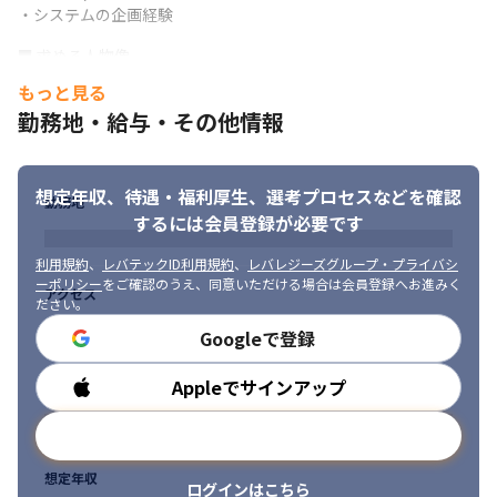
・システムの企画経験
■ 求める人物像

・サービス全体を考え、各部署との連携ができる方

もっと見る
・既存の環境に満足せず、改善していける方

勤務地・給与・その他情報
・プロダクトに満足するだけではなく顧客に価値をコミットでき
る方

・当事者意識を持てる方

想定年収、待遇・福利厚生、
選考プロセスなどを確認
・最先端のテクノロジーに対する強い興味関心をお持ちの方

勤務地
・当社のパーパス（企業の存在意義）である「誰もがマーケティ
するには会員登録が必要です
ングで成功できる世界を創る」に共感できる方
利用規約
、
レバテックID利用規約
、
レバレジーズグループ・プライバシ
ーポリシー
をご確認のうえ、同意いただける場合は会員登録へお進みく
アクセス
ださい。
Googleで登録
Appleでサインアップ
勤務時間
メールアドレスで登録
想定年収
ログインはこちら