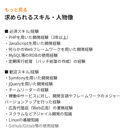
長と中長期的な企業価値の向上に貢献できます

・急成長し続けている当社のエンジニア組織において、各プロダ
もっと見る
クトごとに構造改革期のため、今後を支える開発チームの柱とし
求められるスキル・人物像
て活躍できます
■ 必須スキル/経験

・PHPを用いた開発経験（3年以上） 

・JavaScriptを用いた開発経験 

・何らかのWebフレームワークを用いた開発経験 

・MySQL等のRDBの使用経験 

・定期実行処理 （バッチ処理の作成）の経験
■ 歓迎スキル/経験

・Symfonyを用いた開発経験 

・jQueryを用いた開発経験 

・チームリーダーの経験 

・稼働中サービスに対し、開発言語やフレームワークのメジャー
バージョンアップを行った経験 

・広告代理店（Web広告）の業務経験 

・スクラムなどアジャイル開発の知識 

・Linuxの基礎知識 

・Github/Gitlab等の使用経験 
