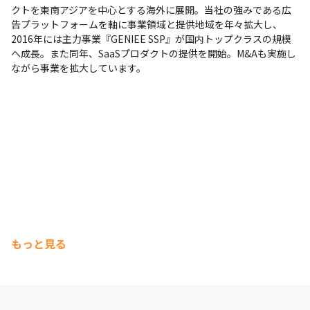
現場で選択可能（Windows/Mac）
クトを東南アジアを中心とする海外に展開。当社の強みである広
告プラットフォームを軸に事業領域と提供地域を年々拡大し、
2016年には主力事業『GENIEE SSP』が国内トップクラスの規模
へ成長。また同年、SaaSプロダクトの提供を開始。M&Aも実施し
ながら事業を拡大しています。
もっと見る