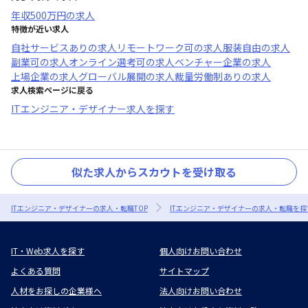
年収
500万円
の求人
特徴が近い求人
自社サービスあり
の求人
リモートワーク可
の求人
服装自由
の求人
副業可
の求人
オンライン選考可
の求人
ベンチャー企業
の求人
上場企業
の求人
グローバル展開
の求人
裁量労働制あり
の求人
求人検索ページに戻る
ITエンジニア・デザイナー求人を探す
似た求人からスカウトを受け取る
ITエンジニア・デザイナーの求人・転職TOP
ITエンジニア・デザイナーの求人・転職を探
IT・Web求人を探す
個人向けお問い合わせ
よくある質問
サイトマップ
人材をお探しの企業様へ
法人向けお問い合わせ