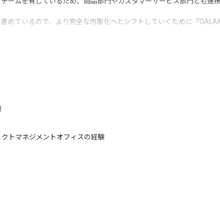
のチームを有しているため、商品部門やカスタマーサービス部門とも連
ら進めているので、より完全な内製化へとシフトしていくために『GALA
サービスを届けるためのシステム開発が可能です
験
ェクトマネジメントオフィスの経験