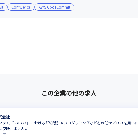
Git
Confluence
AWS CodeCommit
この企業の他の求人
式会社
ステム『GALAXY』における詳細設計やプログラミングなどをお任せ／Javaを用
に反映しませんか
ニア