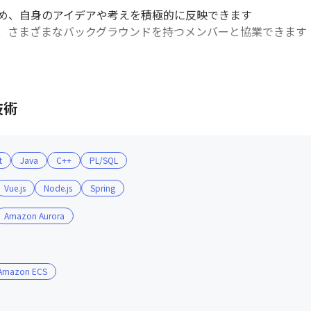
め、自身のアイデアや考えを積極的に反映できます

、さまざまなバックグラウンドを持つメンバーと協業できます
技術
t
Java
C++
PL/SQL
Vue.js
Node.js
Spring
Amazon Aurora
Amazon ECS