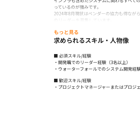
インフラも含めたシステムに関わるすべて
っているのが強みです。

2024年8月現状はベンダーの協力も得なが
のリーダーを募集しています。
もっと見る
■ この仕事の面白み、魅力

・自社システムなのでユーザーへより良い
求められるスキル・人物像
■ 必須スキル/経験

・開発職でのリーダー経験（3名以上）

・ウォーターフォールでのシステム開発経
■ 歓迎スキル/経験

・プロジェクトマネージャーまたはプロジ