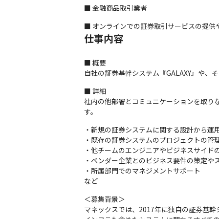
■ 金融商品取引業者
■ オンラインでの証券取引サービスの提供
仕事内容
■ 概要

自社の証券基幹システム『GALAXY』や
■ 詳細

社内の他部署とコミュニケーションを取り
す。
・新規の証券システムに関する設計から運用
・既存の証券システムのプロジェクトの管理
・他チームのエンジニアやビジネスサイドの
・ベンダー企業とのビジネス要件の策定やス
・所属部門でのマネジメントサポート

など
＜募集背景＞

マネックスでは、2017年に独自の証券基幹