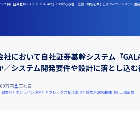
おいて自社証券基幹システム『GALAXY』における改善・追加・刷新を牽引しませんか／システム開
社において自社証券基幹システム『GAL
か／システム開発要件や設計に落とし込む
000万円
正社員
副業可
オンライン選考可
フレックス制度あり
残業月20時間未満
上場企業