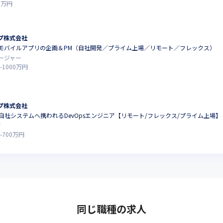
0
万円
プ株式会社
モバイルアプリの企画＆PM（自社開発／プライム上場／リモート／フレックス）
ージャー
-
1000
万円
プ株式会社
自社システムへ携われるDevOpsエンジニア【リモート/フレックス/プライム上場】
ア
-
700
万円
同じ職種の求人