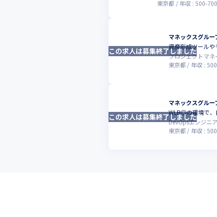
東京都
年収 :
500
-
70
マネックスグルー
資産形成ツールや
この求人は募集終了しました
プロジェクトマネ
東京都
年収 :
500
マネックスグルー
WLB◎の環境で、
この求人は募集終了しました
DevOpsエンジニ
東京都
年収 :
500