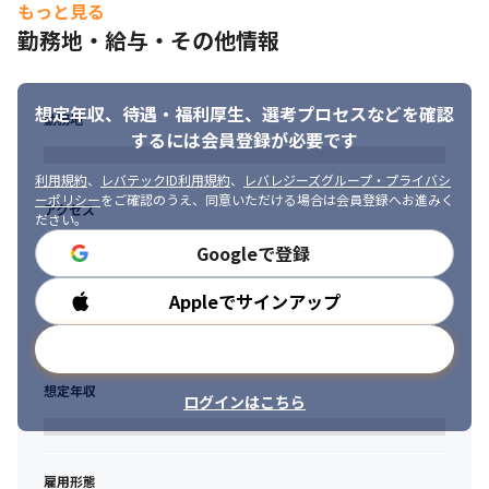
もっと見る
・ケース事例（プロセスごとの資料・テンプレート、ロールプレ
イングやケーススタディ）

勤務地・給与・その他情報
・Eラーニング（コミュニケーション・ファシリテーションスキ
ル）

・配属後はOff-JTおよび、代表との定期的なキャリア面談を実
想定年収、待遇・福利厚生、
選考プロセスなどを確認
勤務地
施。
するには会員登録が必要です
【報酬の透明性】

利用規約
、
レバテックID利用規約
、
レバレジーズグループ・プライバシ
独立系ならではの強みを活かし業界職種における「相対的人件費
ーポリシー
をご確認のうえ、同意いただける場合は会員登録へお進みく
アクセス
割合」より多く報酬還元できる仕組みを踏襲。（以下、事例）

ださい。
456万円　・30代前半（前職年収400万円→56万円UP）

Googleで登録
586万円　・30代後半（前職年収533万円→55万円UP）

633万円　・30代前半（前職年収605万円→28万円UP）

Appleでサインアップ
勤務時間
803万円　・30代後半（前職年収600万円→203万円UP）

1083万円  ・30代後半（前職年収750万円→333万円UP）
メールアドレスで登録
想定年収
ログインはこちら
雇用形態