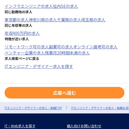
インフラエンジニア
の求人
社内SE
の求人
同じ勤務地の求人
東京都
の求人
神奈川県
の求人
千葉県
の求人
埼玉県
の求人
同じ年収帯の求人
年収
400万円
の求人
特徴が近い求人
リモートワーク可
の求人
副業可
の求人
オンライン選考可
の求人
ベンチャー企業
の求人
残業月20時間未満
の求人
求人検索ページに戻る
ITエンジニア・デザイナー求人を探す
応募へ進む
ITエンジニア・デザイナーの求人・転職TOP
ITエンジニア・デザイナーの求人・転職を探
IT・Web求人を探す
個人向けお問い合わせ