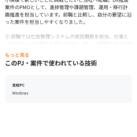
案件のPMOとして、進捗管理や課題管理、運用・移行計
画推進を担当しています。前職と比較し、自分の要望に沿
った案件を担当しやすくなりました。

② 前職では広告管理システムの受託開発を担当。仕事と
プライベートの両立を図りながら、新しい環境で自分を試
したいと当社へ転職。

もっと見る
当社では、クライアントのＤＸ推進プロジェクトに参画
このPJ・案件で使われている技術
中。能力を発揮して成長したい方にマッチすると思いま
す。

支給PC
③ 前職はＳＥでしたが、ＩＴコンサルタントに興味を持
Windows
ち、当社へ転職。

現在はＥＣサイト移転ＰＪのＰＭＯに従事しています。代
表をはじめ気さくな人ばかりで、コミュニケーションがと
りやすいです。