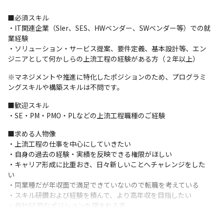
て決定していきますので、

着実にキャリアステップを踏んでいくことが可能です。

■必須スキル

プロジェクトワーク以外の組織業務もあり、０→１で立ち上げて
・IT関連企業（SIer、SES、HWベンダー、SWベンダー等）での就
いくプロセスを経験出来ます。

業経験

例）新規ソリューション開発、技術＆ビジネス潮流調査・活用具
・ソリューション・サービス提案、要件定義、基本設計等、エン
現化、採用業務、PR業務、営業業務など
ジニアとして何かしらの上流工程の経験がある方（２年以上）
【プロフェッショナルが得られる裁量権】

※マネジメントや推進に特化したポジションのため、プログラミ
当社コンサルタントの平均残業時間は15時間程度（2024年1月時
ングスキルや構築スキルは不問です。
点）。

勤務形態においても、一定勤務期間の実績評価を経て、正社員雇
■歓迎スキル

用で週4日勤務や時短勤務も可能。

・SE・PM・PMO・PLなどの上流工程職種のご経験
環境面からも、メンバーの挑戦を後押し。
■求める人物像

【個々カスタマイズされた教育・研修】

・上流工程の仕事を中心にしていきたい

入社後すぐにプロジェクトアサインするのではなく、最大１ヶ月
・自身の過去の経験・実績を反映できる権限がほしい

間にて過去の経験の差分で必要となる経験を

・キャリア形成に比重おき、日々新しいことへチャレンジをした
座学&ケースにてキャッチアップいただきます。

い

個人ごとに作成された研修プログラムにより、以下をカスタマイ
・同業種だが年収面で満足できていないので転職を考えている

ズして実施いたします。

・スキル研鑽および経験を積んで、より高年収を目指したい

・研修概要（「上流工程の心構え・工程・基礎知識」「ドキュメ
・自社SE的なポジションを望まれる方

ンテーション」「DX潮流（トレンド）」）

（一部社内業務もおまかせすることができます）