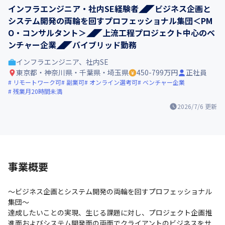
インフラエンジニア・社内SE経験者◢◤ビジネス企画と
システム開発の両輪を回すプロフェッショナル集団＜PM
O・コンサルタント＞◢◤上流工程プロジェクト中心のベ
ンチャー企業◢◤バイブリッド勤務
インフラエンジニア、社内SE
東京都・神奈川県・千葉県・埼玉県
450-799万円
正社員
リモートワーク可
副業可
オンライン選考可
ベンチャー企業
残業月20時間未満
2026/7/6
更新
事業概要
〜ビジネス企画とシステム開発の両輪を回すプロフェッショナル
集団〜

達成したいことの実現、生じる課題に対し、プロジェクト企画推
進面およびシステム開発面の両面でクライアントのビジネスをサ