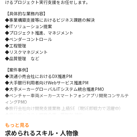
けるプロジェクト実行支援をお任せします。
【具体的な業務内容】

◆事業構築支援等におけるビジネス課題の解決

◆ITソリューション提案

◆プロジェクト推進、マネジメント

◆ベンダーコントロール

◆工程管理

◆リスクマネジメント

◆品質管理　など
【案件事例】

◆流通小売会社におけるDX推進PM

◆大手銀行利用者向けWebサービス推進PM

◆大手メーカーグローバルITシステム統合推進PMO

◆ベンチャー車両メーカースマートフォンアプリ開発コンサルテ
ィングPMO

◆旅行会社向け開発支援業務 上級SE（現SE即戦力で活躍中）

◆官公庁システム開発企画・管理PL補佐
もっと見る
【案件アサインについて】

求められるスキル・人物像
プロジェクトは市場ニーズ、本人のスキル・経験、意向をふまえ