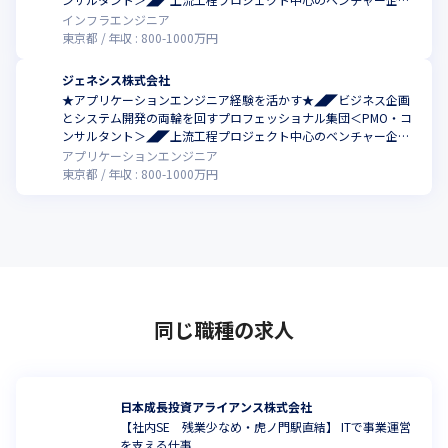
◢◤バイブリッド勤務
インフラエンジニア
東京都
年収 :
800
-
1000
万円
ジェネシス株式会社
★アプリケーションエンジニア経験を活かす★◢◤ビジネス企画
とシステム開発の両輪を回すプロフェッショナル集団＜PMO・コ
ンサルタント＞◢◤上流工程プロジェクト中心のベンチャー企業
◢◤バイブリッド勤務
アプリケーションエンジニア
東京都
年収 :
800
-
1000
万円
同じ職種の求人
日本成長投資アライアンス株式会社
【社内SE 残業少なめ・虎ノ門駅直結】 ITで事業運営
を支える仕事