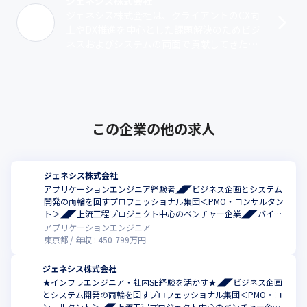
ジェネシス株式会社
ジェネシス株式会社は、クライアントのCX向
上やDX推進を中心とした課題解決のためビジ
ネスおよびシステムの両面で貢献してきたベ
ンチャー企業です。クライアントの業界は製
造業・小売業・金融など多岐にわたり、･･･
この企業の他の求人
ジェネシス株式会社
アプリケーションエンジニア経験者◢◤ビジネス企画とシステム
開発の両輪を回すプロフェッショナル集団＜PMO・コンサルタン
ト＞◢◤上流工程プロジェクト中心のベンチャー企業◢◤バイブ
リッド勤務
アプリケーションエンジニア
東京都
年収 :
450
-
799
万円
ジェネシス株式会社
★インフラエンジニア・社内SE経験を活かす★◢◤ビジネス企画
とシステム開発の両輪を回すプロフェッショナル集団＜PMO・コ
ンサルタント＞◢◤上流工程プロジェクト中心のベンチャー企業