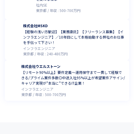
社内SE
東京都
年収 :
500
-
700
万円
株式会社MSKD
【経験の浅い方歓迎】【業務委託】【フリーランス募集】【イ
ンフラエンジニア】／10年目にして本格始動する弊社のお仕事
を手伝って下さい！
インフラエンジニア
東京都
年収 :
240
-
480
万円
株式会社ウエルストーン
【リモート90%以上】要件定義〜運用保守まで一貫して経験で
きる/プライム案件多数◎中途入社95%以上が希望案件アサイン/
キャリア実現が”本当に”できるIT企業！
インフラエンジニア
東京都
年収 :
500
-
700
万円