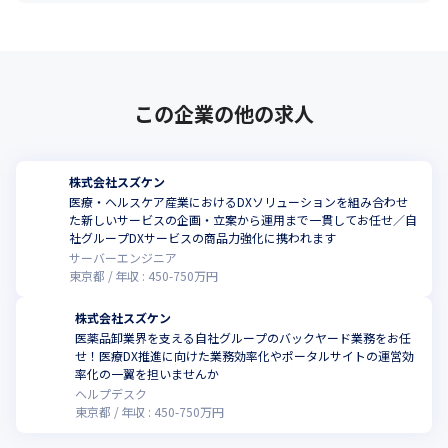
この企業の他の求人
株式会社スズケン
医療・ヘルスケア産業におけるDXソリューションを組み合わせ
た新しいサービスの企画・立案から運用まで一貫してお任せ／自
社グループDXサービスの商品力強化に携われます
サーバーエンジニア
東京都
年収 :
450
-
750
万円
株式会社スズケン
医薬品卸業界を支える自社グループのバックヤード業務をお任
せ！医療DX推進に向けた業務効率化やポータルサイトの運営効
率化の一翼を担いませんか
ヘルプデスク
東京都
年収 :
450
-
750
万円