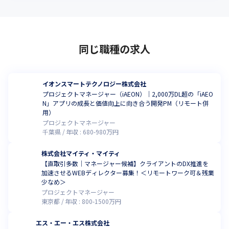
同じ職種の求人
イオンスマートテクノロジー株式会社
プロジェクトマネージャー（iAEON）｜2,000万DL超の「iAEO
N」アプリの成長と価値向上に向き合う開発PM（リモート併
用）
プロジェクトマネージャー
千葉県
年収 :
680
-
980
万円
株式会社マイティ・マイティ
【直取引多数｜マネージャー候補】クライアントのDX推進を
加速させるWEBディレクター募集！＜リモートワーク可＆残業
少なめ＞
プロジェクトマネージャー
東京都
年収 :
800
-
1500
万円
エス・エー・エス株式会社