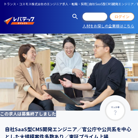
トランス・コスモス株式会社のエンジニア求人・転職・採用 | 自社SaaS型CMS開発エンジニ
会員登録
ログイン
人材をお探しの企業様はこちら
マッチ率
この求人は募集終了しました
自社SaaS型CMS開発エンジニア／官公庁や公共系を中心
とした大規模案件多数あり／東証プライム上場