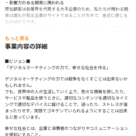
・影響力のある開発に携われる

弊社顧客は各業界を代表する大手企業のため、私たちが携わる開
発は誰もが知る企業のサイトであることが大半で、身近に感じる
ものばかりです。

そのため、世の中に与えるインパクト、成果に携わった当事者と
してやりがいを得られやすいです。
もっと見る
事業内容の詳細
■キャリアパス

当社では、ご自身の適性と希望にあったキャリアパスを選んでい
ただけます。

■ビジョン■

グループ、課単位といったマネジメント、ゼネラリストの道に進
「デジタルマーケティングの力で、幸せな社会を作る」
む組織長の役割や、

プロジェクトマネジメントの道を究めるスペシャリストなど、成
デジタルマーケティングの力では戦争をなくすことは出来ないか
長するステップが用意されています。
もしれません。

でも、世界中の人が生活していく上で、色々な情報を探したり、
サービスや製品を使うときに、適切なコンテンツを適切なタイミ
ングで適切なデバイスに届けることで、迷ったり、ストレスが溜
まったりせず、笑顔でゴキゲンでいられるようにすることは出来
ると思っています。
幸せな社会とは、企業と消費者のつながりやコミュニケーション
を便利にすること。
