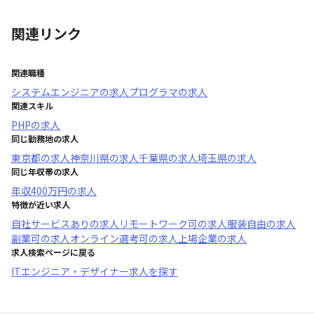
関連リンク
関連職種
システムエンジニア
の求人
プログラマ
の求人
関連スキル
PHP
の求人
同じ勤務地の求人
東京都
の求人
神奈川県
の求人
千葉県
の求人
埼玉県
の求人
同じ年収帯の求人
年収
400万円
の求人
特徴が近い求人
自社サービスあり
の求人
リモートワーク可
の求人
服装自由
の求人
副業可
の求人
オンライン選考可
の求人
上場企業
の求人
求人検索ページに戻る
ITエンジニア・デザイナー求人を探す