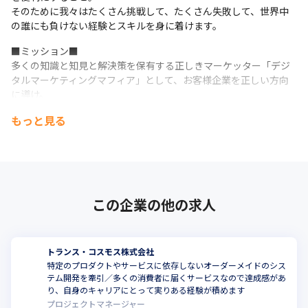
そのために我々はたくさん挑戦して、たくさん失敗して、世界中
の誰にも負けない経験とスキルを身に着けます。
■ミッション■

多くの知識と知見と解決策を保有する正しきマーケッター「デジ
タルマーケティングマフィア」として、お客様企業を正しい方向
に導け。
もっと見る
デジタルマーケティングマフィアとは、 多くの知識と知見と解決
策を保有する正しきマーケッター。

私たちトランスコスモスはデジタルマーケティングマフィアとし
てお客様企業を正しい方向に導けというミッションを持っていま
す。
この企業の他の求人
トランス・コスモス株式会社
特定のプロダクトやサービスに依存しないオーダーメイドのシス
テム開発を牽引／多くの消費者に届くサービスなので達成感があ
り、自身のキャリアにとって実りある経験が積めます
プロジェクトマネージャー