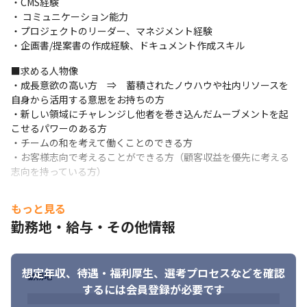
・CMS経験 

み、プロジェクトゴールに向けて進めていきます。 

・ コミュニケーション能力 

・自社サービスの運営と開発 

・プロジェクトのリーダー、マネジメント経験 

　自社サービス開発では、導入済お客さまへのサポートや、さら
・企画書/提案書の作成経験、ドキュメント作成スキル
なる発展を目指した機能開発を企画から開発・導入まで実施しま
■求める人物像

す。
・成長意欲の高い方　⇒　蓄積されたノウハウや社内リソースを
自身から活用する意思をお持ちの方

・新しい領域にチャレンジし他者を巻き込んだムーブメントを起
こせるパワーのある方

・チームの和を考えて働くことのできる方

・お客様志向で考えることができる方（顧客収益を優先に考える
志向を持っている方）
もっと見る
勤務地・給与・その他情報
想定年収、待遇・福利厚生、
選考プロセスなどを確認
勤務地
するには会員登録が必要です