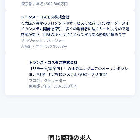
東京都
年収 :
500
-
800
万円
トランス・コスモス株式会社
＜大阪＞特定のプロダクトやサービスに依存しないオーダーメイ
ドのシステム開発を牽引／多くの消費者に届くサービスなので達
成感があり、自身のキャリアにとって実りある経験が積めます
プロジェクトマネージャー
大阪府
年収 :
500
-
800
万円
トランス・コスモス株式会社
【リモート/副業可】※Web系エンジニアのオープンポジシ
ョン※PM・PL/Webシステム/Webアプリ/開発
プロジェクトリーダー
東京都
年収 :
500
-
1000
万円
同じ職種の求人