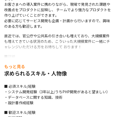
お客さまへの導入案件に携わりながら、現場で発見された課題や
改善点をプロダクトに反映し、 チームでより強力なプロダクトを
作り上げていくことができます。 

必要に応じてサービス開発も企画・計画から行いますので、興味
のある方も歓迎します。 
直近では、官公庁や公共系の引き合いも増えており、大規模案件
も増えてきている状況のため、こういった大規模案件に一緒にチ
ャレンジいただける方をお待ちして おります！
■詳細

・基本設計、詳細設計　※各々のドキュメント作成を含む 

もっと見る
　要件を基に、システム仕様や構造を決めていきます。当社で
求められるスキル・人物像
は、設計書を作成し、レビューの手順を踏みます。 

・お客さまのビジネス課題解決に向けた提案の支援（見積もり、
提案書作成支援など） 

■ 必須スキル/経験

　リーダーと連携し、お客さまの要望を、エンジニア視点でどう
・システム開発経験（3年以上/うちPHP開発があると望ましい） 

実現するかを考え見積もりなどを作成します。 

・データベースに関する知識、技術 

・品質・進捗の管理、課題報告 

・設計書作成経験
・社内メンバーや協力会社、オフショアメンバーとのコミュニケ
ーション 

■ 歓迎スキル/経験

　設計・開発・テスト工程では、社内外のメンバーとチームを組