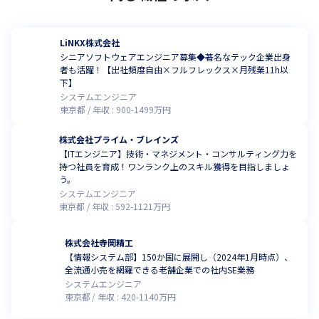
LiNKX株式会社
シニアソフトウェアエンジニア募集◆著名なテック企業出身
者も活躍！【出社頻度自由×フルフレックス×月残業11h以
下】
システムエンジニア
東京都
年収 :
900
-
1499
万円
株式会社プライム・ブレインズ
【ITエンジニア】技術・マネジメント・コンサルティング力を
持つ社員を育成！ワンランク上のスキル獲得を目指しましょ
う。
システムエンジニア
東京都
年収 :
592
-
1121
万円
株式会社寺岡精工
【情報システム部】150か国に展開し（2024年1月時点）、
全流通小売を網羅できる老舗企業での社内SE業務
システムエンジニア
東京都
年収 :
420
-
1140
万円