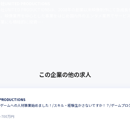
UNITED PRODUCTIONS
社UNITED PRODUCTIONSは、2008年の創業以来映像制作にて急成
た。映像業界を中心とした事業をはじめ国内外のエンタメ業界でサービ
業にも積極的に投資･･･
この企業の他の求人
PRODUCTIONS
たにゲームへの人材事業始めました！/スキル・経験生かさないですか！？/ゲームプ
-
700
万円