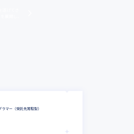
長を遂げてき
スを展開し、
株式会社UNITED 
ログラマー（受託先常駐型）
2023年より新た
システムエンジニ
東京都
年収 :
400