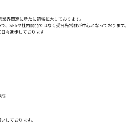
配信業界関連に新たに領域拡大しております。

で、SESや社内開発ではなく受託先常駐が中心となっております。

ど日々進歩しております
成

願いしております。