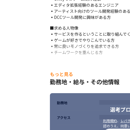
▪️エディタ拡張経験のあるエンジニア

▪️アーティスト向けのツール開発経験のある
▪️DCCツール開発に興味がある方
■求める人物像

▪️サービスを作るということに取り組んでく
▪️ゲームが好きでやりこんでいる方

▪️常に良いモノづくりを追求できる方

▪️チームワークを重んじる方
もっと見る
勤務地・給与・その他情報
勤務地
選考プ
アクセス
利用規約
、
レバテ
認のうえ、同意