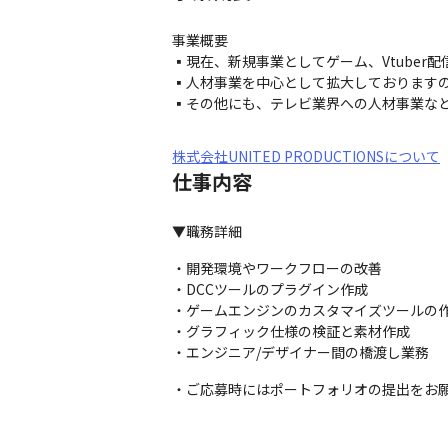
事業概要

▪️現在、新規事業としてゲーム、Vtuber
▪️人材事業を中心として拡大しておりますの
▪️その他にも、テレビ業界への人材事業な
株式会社UNITED PRODUCTIONSについて
仕事内容
▼職務詳細
・開発環境やワークフローの改善

・DCCツールのプラグイン作成

・ゲームエンジンのカスタマイズツールの作
・グラフィック仕様の検証と素材作成

・エンジニア/デザイナー間の橋渡し業務
・ご応募時にはポートフォリオの提出をお