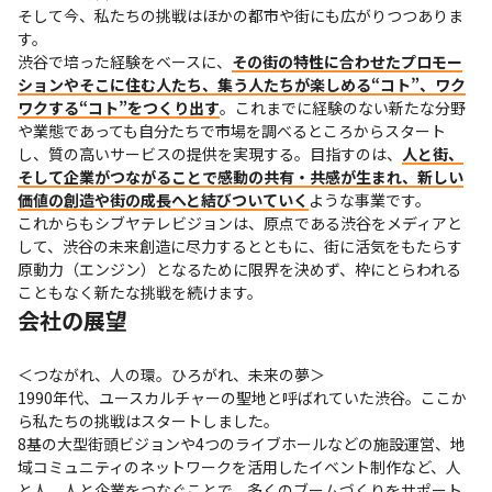
そして今、私たちの挑戦はほかの都市や街にも広がりつつありま
す。

渋谷で培った経験をベースに、
その街の特性に合わせたプロモー
ションやそこに住む人たち、集う人たちが楽しめる“コト”、ワク
ワクする“コト”をつくり出す
。これまでに経験のない新たな分野
や業態であっても自分たちで市場を調べるところからスタート
し、質の高いサービスの提供を実現する。目指すのは、
人と街、
そして企業がつながることで感動の共有・共感が生まれ、新しい
価値の創造や街の成長へと結びついていく
ような事業です。

これからもシブヤテレビジョンは、原点である渋谷をメディアと
して、渋谷の未来創造に尽力するとともに、街に活気をもたらす
原動力（エンジン）となるために限界を決めず、枠にとらわれる
こともなく新たな挑戦を続けます。
会社の展望
＜つながれ、人の環。ひろがれ、未来の夢＞

1990年代、ユースカルチャーの聖地と呼ばれていた渋谷。ここか
ら私たちの挑戦はスタートしました。

8基の大型街頭ビジョンや4つのライブホールなどの施設運営、地
域コミュニティのネットワークを活用したイベント制作など、人
と人、人と企業をつなぐことで、多くのブームづくりをサポート