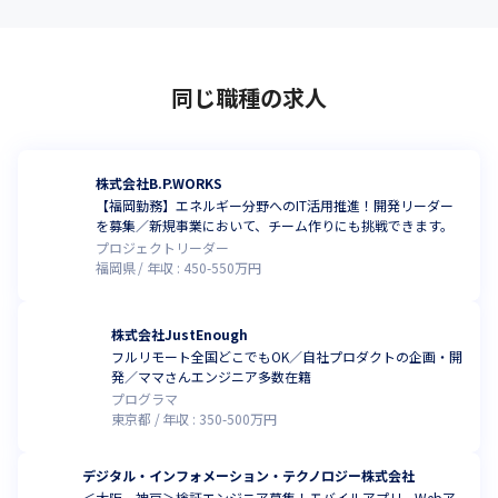
同じ職種の求人
株式会社B.P.WORKS
【福岡勤務】エネルギー分野へのIT活用推進！開発リーダー
を募集／新規事業において、チーム作りにも挑戦できます。
プロジェクトリーダー
福岡県
年収 :
450
-
550
万円
株式会社JustEnough
フルリモート全国どこでもOK／自社プロダクトの企画・開
発／ママさんエンジニア多数在籍
プログラマ
東京都
年収 :
350
-
500
万円
デジタル・インフォメーション・テクノロジー株式会社
＜大阪、神戸＞検証エンジニア募集！モバイルアプリ、Webア