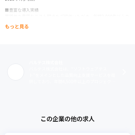
■豊富な導入実績

業種毎の豊富なテスト観点をご評価いただき、年間3,000件以上の
プロジェクト、1,000社以上の導入実績を誇ります（2023年3月時
もっと見る
点）。
■多様な自社製品

テスト情報プラットフォーム「Qbook」

テスト自動化ソフトウェアの「T-DASH」

従量制のクラウド型WAFサービス「PrimeWAF」

バルテス株式会社
いつでもどこでも実機テストが可能「AnyTest」

バルテス株式会社は、“ソフトウェアテス
品質が見えるテスト管理「Quality Tracker」
ト”をメインとした品質向上支援サービスを提
供しており、年間4,500件以上のプロジェクト
を手掛けている本業界のリード企業です（20
25年7月時点）。特に、上流工程･･･
この企業の他の求人