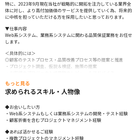
特に、2023年9月現在当社が戦略的に開拓を注力している業界全
体に対し、より高付加価値のサービスを提供していく為、将来的
に中核を担っていただける方を採用したいと思っております。
▼仕事内容

Web系システム、業務系システムに関わる品質保証業務をお任せ
します。
＜具体的には＞

◎顧客のテストプロセス・品質改善プロセス等の提案と推進

・プロジェクト調査、仮説＆検証、施策の提案

・お客様のプロジェクト成果物のレビュー＆アドバイス

・品質戦略＆テスト戦略の立案・遂行

もっと見る
・品質保証における顧客育成及び啓蒙活動

求められるスキル・人物像
など
◎上記以外にも、ご経験やご志向性、プロジェクト状況に応じ
◆お会いしたい方

て、PLやPMとして、テスト支援プロジェクトを指揮する業務をお
・Web系システムもしくは業務系システムの開発・テスト経験

任せする可能性がございます。

・顧客折衝を含むプロジェクトマネジメント経験
・プロジェクトのコンディションチェック

・顧客の期待値コントロール

◆あれば活かせるご経験

・提案資料や報告資料の作成、またはレビュー、テスト計画や設
・複数プロジェクトのマネジメント経験
