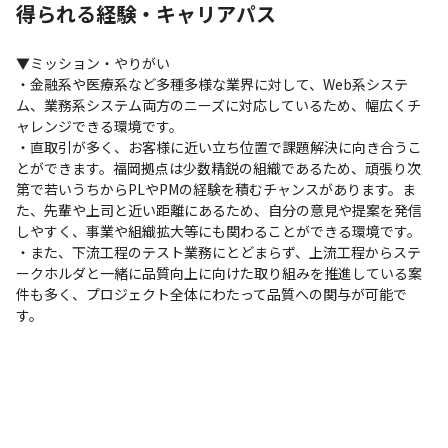
得られる経験・キャリアパス
す。

会社全体ではプロジェクトを2倍の規模へ成長させ、入社から1年
でマネージャーへ昇格したケースもあります。
▼ミッション・やりがい

・金融系や医療系など多種多様な業界に対して、Web系システ
ム、業務系システム両方のニーズに対応しているため、幅広くチ
ャレンジできる環境です。

・直取引が多く、お客様に近い立ち位置で課題解決に向き合うこ
とができます。福岡拠点は少数精鋭の組織であるため、頑張り次
第で若いうちからPLやPMの経験を積むチャンスがあります。ま
た、先輩や上司と近い距離にあるため、自分の意見や提案を発信
しやすく、事業や組織拡大等にも関わることができる環境です。

・また、下流工程のテスト業務にとどまらず、上流工程からステ
ークホルダと一緒に品質向上に向けた取り組みを推進している案
件も多く、プロジェクト全体にわたって品質への関与が可能で
す。