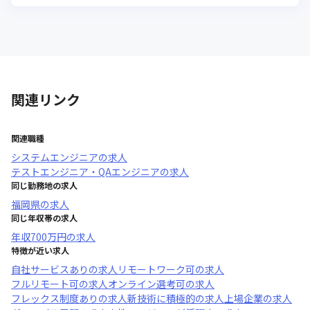
関連リンク
関連職種
システムエンジニア
の求人
テストエンジニア・QAエンジニア
の求人
同じ勤務地の求人
福岡県
の求人
同じ年収帯の求人
年収
700万円
の求人
特徴が近い求人
自社サービスあり
の求人
リモートワーク可
の求人
フルリモート可
の求人
オンライン選考可
の求人
フレックス制度あり
の求人
新技術に積極的
の求人
上場企業
の求人