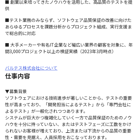
■ 創業以来培ってきたノウハウを活用した、高品質のテストを提
供
■テスト業務のみならず、ソフトウェア品質保証の改善に向けた
あらゆるプロセスを課題分析からプロジェクト組成、実行支援ま
で総合的に対応
■ 大手メーカーや有名IT企業など幅広い業界の顧客を対象に、年
間3,000プロジェクト以上の検証実績（2023年3月時点）
バルテス株式会社について
仕事内容
▼募集背景

ソフトウェアにおける技術進歩が著しいことから、テストの重要
性が高まっており、「開発担当によるテスト」から「専門会社に
よるテスト」が一般化されつつあります。

システムが巨大かつ複雑化していく一方で品質保証のためのノウ
ハウを十分に持っていない、またはテストフェーズに工数をかけ
られないお客様が増えており、上流または下流からの品質の重要
性・需要を見据え、人員採用をおこなっております。
