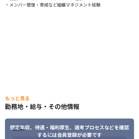
計

・メンバー管理・育成など組織マネジメント経験
・メンバー育成

など
＜プロジェクト詳細＞

◎担当領域

金融系や医療系などのWebシステムおよび業務系システムのテス
ト業務を中心に、ソフトウェア品質のプロとして、品質向上活動
に貢献しています。

特に既存顧客からの受注が多く、お客様と既に信頼関係を構築で
きていることが特徴です。

例）大手ECサイト運営企業、金融系サービス提供企業、医療系ソ
フトウェア開発企業など
◎特徴：

もっと見る
・大手企業のテスト支援が多いため、プロジェクト期間は長期の
ものが多く、

勤務地・給与・その他情報
　また、規模の大きいプロジェクトでは、外部パートナーも含
め、20名ほどの体制で推進しています。

・近年はアジャイル（スクラム）開発におけるテスト支援も増加
想定年収、待遇・福利厚生、
選考プロセスなどを確認
勤務地
しています。

するには会員登録が必要です
・テストを実行し不具合を出すということのみではなく、開発の