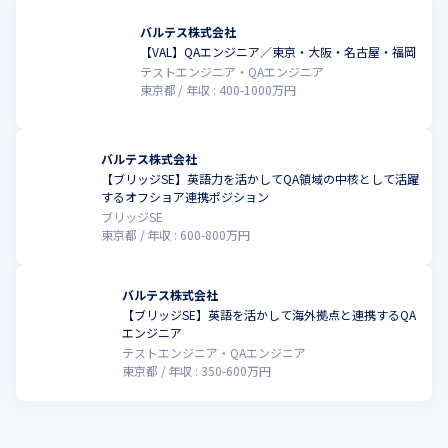
バルテス株式会社
【VAL】QAエンジニア／東京・大阪・名古屋・福岡
テストエンジニア・QAエンジニア
東京都
年収 :
400
-
1000
万円
バルテス株式会社
【ブリッジSE】英語力を活かしてQA領域の中核として活躍
するオフショア連携ポジション
ブリッジSE
東京都
年収 :
600
-
800
万円
バルテス株式会社
【ブリッジSE】英語を活かして海外拠点と連携するQA
エンジニア
テストエンジニア・QAエンジニア
東京都
年収 :
350
-
600
万円