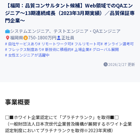
【福岡：品質コンサルタント候補】Web領域でのQAエン
ジニア～13期連続成長（2023年3月期実績）／品質保証専
門企業～
システムエンジニア、テストエンジニア・QAエンジニア
福岡県
750-1800万円
正社員
自社サービスあり
リモートワーク可
フルリモート可
オンライン選考可
フレックス制度あり
新技術に積極的
上場企業
グローバル展開
女性エンジニアが活躍中
2026/2/27
更新
事業概要
□■ホワイト企業認定にて「プラチナランク」を取得■□

（一般財団法人日本次世代企業普及機構が展開するホワイト企業
認定制度においてプラチナランクを取得※2023年実績）