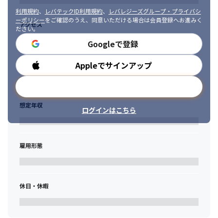
上流工程から品質課題を洗い出し、

利用規約
、
レバテックID利用規約
、
レバレジーズグループ・プライバシ
　開発プロセス全体の品質改善にも携わるケースが増えていま
ーポリシー
をご確認のうえ、同意いただける場合は会員登録へお進みく
アクセス
す。
ださい。
Googleで登録
▼働く環境

・成長サポートの取り組みとしては「バルゼミ社内研修（70講座
Appleでサインアップ
勤務時間
／190時間以上）」など、会社としての研修制度はもちろんです
が、他プロジェクトでのノウハウ共有や相談の場として、独自の
メールアドレスで登録
勉強会を行っております。

・また、毎月1on1を行い、業務での困りごとや今後のキャリア等
想定年収
についてざっくばらんに話せる機会を設けています。その他にも
ログインはこちら
福岡オフィスにあるBARで気軽にコミュニケーションをとれるこ
とも特徴です。

・働き方としては、リモートワークが多い環境です。
雇用形態
▼評価制度

当社では

・技術能力評価

・コンピテンシー評価

休日・休暇
以上の両面から考課をおこなっています。

特にテスト技術・コンサルティング技術など実務パフォーマンス
に基づき評価をしているため、能力開発がしやすいカルチャーで