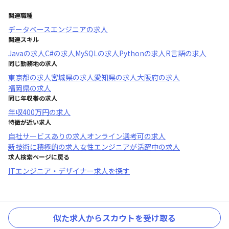
関連職種
データベースエンジニア
の求人
関連スキル
Java
の求人
C#
の求人
MySQL
の求人
Python
の求人
R言語
の求人
同じ勤務地の求人
東京都
の求人
宮城県
の求人
愛知県
の求人
大阪府
の求人
福岡県
の求人
同じ年収帯の求人
年収
400万円
の求人
特徴が近い求人
自社サービスあり
の求人
オンライン選考可
の求人
新技術に積極的
の求人
女性エンジニアが活躍中
の求人
求人検索ページに戻る
ITエンジニア・デザイナー求人を探す
似た求人からスカウトを受け取る