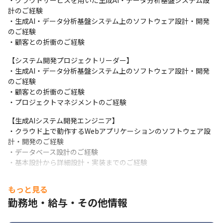
・クラウドサービスを用いた生成AI・データ分析基盤システム設
■仕事内容

計のご経験

DX（デジタル・トランスフォーメーション）が加速されていく市
・生成AI・データ分析基盤システム上のソフトウェア設計・開発
場において、

のご経験

企業内外のあらゆるデータを活用する需要はますます高まってき
・顧客との折衝のご経験
ています。

この大量に蓄積されたデータを活用するため、生成ＡＩを活用す
【システム開発プロジェクトリーダー】

るシステムを提案し、開発・構築します。

・生成AI・データ分析基盤システム上のソフトウェア設計・開発
また、生成ＡＩのシステムでも必要となる、データ基盤のシステ
のご経験

ムを構築しており、インフラ設計・構築から

・顧客との折衝のご経験

基幹となるデータベース設計、BIダッシュボードによる可視化ま
・プロジェクトマネジメントのご経験
で幅広い領域の開発を行っています。

【生成AIシステム開発エンジニア】

最先端のクラウド技術を駆使し、顧客へ今までにない価値を提供
・クラウド上で動作するWebアプリケーションのソフトウェア設
すべく、事業を展開しています。
計・開発のご経験

【システムコンサルタント】

・データベース設計のご経験

顧客のIT環境や資源、予算等に合わせて最適な生成ＡＩ・データ
・基本設計から詳細設計・実装までのご経験
分析基盤を

【データエンジニア】

構築するためのソリューションをご提案します。
もっと見る
・データ分析基盤システム上のソフトウェア設計・開発のご経験

・顧客のデータ利活用、IT化計画に対する支援、ソリューション
勤務地・給与・その他情報
・データベース設計のご経験

提案

・Java、C#、Python、R言語 いずれか1年以上のプログラミング
・生成ＡＩ・データ分析基盤を構築するプロジェクト全体計画の
ご経験
