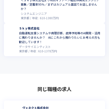
募集／定着率95％／まずはカジュアル面談でお話しません
こ
か？
システムエンジニア
東京都
年収 :
610
-
1380
万円
Ｓｋｙ株式会社
自動運転支援システムや病理診断、故障予知等のAI開発・活用
に携わりませんか？ AIにこれから携わりたいとお考えの方も
こ
歓迎しています！
データサイエンティスト
東京都
年収 :
610
-
1378
万円
同じ職種の求人
ヴェネクト株式会社