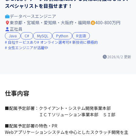
スペシャリストを目指せます！
データベースエンジニア
東京都・宮城県・愛知県・大阪府・福岡県
400-800万円
正社員
Java
C#
MySQL
Python
R言語
自社サービスあり
オンライン選考可
新技術に積極的
女性エンジニアが活躍中
2026/6/2
更新
仕事内容
■配属予定部署：クライアント・システム開発事業本部　

　　　　　　　　ＩＣＴソリューション事業本部　ＳＩ部
■配属予定部署の特色・PR

Webアプリケーションシステムを中心としたスクラッチ開発を主