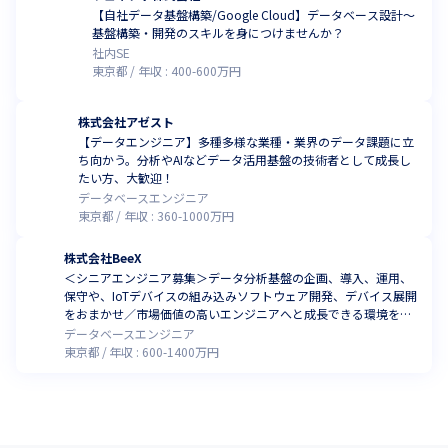
【自社データ基盤構築/Google Cloud】データベース設計〜
基盤構築・開発のスキルを身につけませんか？
社内SE
東京都
年収 :
400
-
600
万円
株式会社アゼスト
【データエンジニア】多種多様な業種・業界のデータ課題に立
ち向かう。分析やAIなどデータ活用基盤の技術者として成長し
たい方、大歓迎！
データベースエンジニア
東京都
年収 :
360
-
1000
万円
株式会社BeeX
＜シニアエンジニア募集＞データ分析基盤の企画、導入、運用、
保守や、IoTデバイスの組み込みソフトウェア開発、デバイス展開
をおまかせ／市場価値の高いエンジニアへと成長できる環境を用
意しています
データベースエンジニア
東京都
年収 :
600
-
1400
万円