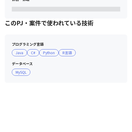
・生成ＡＩシステム開発の要件定義・設計・実装・試験

・ＡＩオーケストレーション、生成ＡＩプラグイン、Web API、
Web UIの構築・開発
このPJ・案件で使われている技術
【データエンジニア】

データ分析基盤を構成する、データレイクや

プログラミング言語
DWH（データウェアハウス）等のデータ設計、

データの集約加工等のETL処理設計、BIを用いた

Java
C#
Python
R言語
画面設計等を担当します。
データベース
・データ分析基盤開発の要件定義、設計・実装・試験

MySQL
・データレイク、DWH、データマート、BIの構築・開発
＜過去の案件例＞

・生成AIによる社内ドキュメント検索チャットボット

・弊社パッケージ「SKYSEA Client View」のPCログを分析し可視
化

・製造業向けに在庫管理、財務会計の情報をMicrosoft Azure上に
統合し分析

・製品企画部門向けに製品の品質に関する情報をAmazon Web 
Services上に統合し分析
