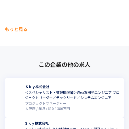
・物流業向けに各種システムの業務情報を集約し経営判断情報と
して活用するための基盤を構築
■職務内容変更の可能性：有

■変更の範囲：会社の定める業務
もっと見る
この企業の他の求人
Ｓｋｙ株式会社
＜スペシャリスト・管理職候補＞Web系開発エンジニア プロ
ジェクトリーダー／テックリード／システムエンジニア
プロジェクトマネージャー
大阪府
年収 :
610
-
1380
万円
Ｓｋｙ株式会社
＜Ｓｋｙ株式会社より特別オファー＞組込み開発エンジニア