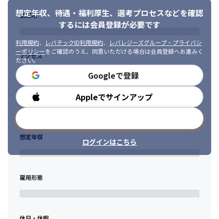
立案

・基本設計から詳細設計・実装までのご経験
想定年収、待遇・福利厚生、
選考プロセスなどを確認
勤務地
・生成ＡＩ・データ分析基盤全体のシステムアーキテクチャの策
するには会員登録が必要です
■歓迎条件

定
・生成AIサービスを利用したシステムの設計・実装のご経験

利用規約
、
レバテックID利用規約
、
レバレジーズグループ・プライバシ
【システム開発プロジェクトリーダー】

・ETLツールを使った設計・実装のご経験

ーポリシー
をご確認のうえ、同意いただける場合は会員登録へお進みく
アクセス
生成ＡＩ・データ分析基盤全体のアーキテクチャを設計し、

・BIツールを使った画面設計・実装のご経験

ださい。
要件定義や基本設計といった上流設計を行います。

・MDM（マスターデータマネジメント）システム開発のご経験

Googleで登録
設計工程以降では、開発体制のリーダーポジションとして、

・機械学習に関する設計・実装のご経験
プロジェクトのマネジメントを担当します。
Appleでサインアップ
勤務時間
■ 求める人物像

・生成ＡＩ・データ分析基盤全体のシステムアーキテクチャの策
・素直で謙虚で元気に業務に取り組み、能動的でチームワークを
定

メールアドレスで登録
重んじる方

・プロジェクト遂行における顧客との折衝

・顧客とのコミュニケーションを円滑に行い、自社と顧客の両方
・要件定義・設計・実装・試験の各工程のマネジメント

想定年収
の利益を考えて行動できる方

ログインはこちら
・生成ＡＩ・データ分析基盤開発の要件定義、上流設計
・テンポ良く会話できる方
【生成ＡＩシステム開発エンジニア】

生成ＡＩを活用したシステムを構成する、システムバックエンド
雇用形態
機能の設計・開発、

各種データを管理するデータベース設計、

ユーザーが操作するＷｅｂのＵＩ画面設計・開発等を担当しま
す。
休日・休暇