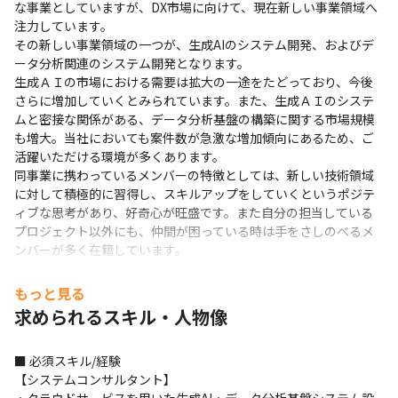
な事業としていますが、DX市場に向けて、現在新しい事業領域へ
注力しています。

その新しい事業領域の一つが、生成AIのシステム開発、およびデ
ータ分析関連のシステム開発となります。

生成ＡＩの市場における需要は拡大の一途をたどっており、今後
さらに増加していくとみられています。また、生成ＡＩのシステ
ムと密接な関係がある、データ分析基盤の構築に関する市場規模
も増大。当社においても案件数が急激な増加傾向にあるため、ご
活躍いただける環境が多くあります。

同事業に携わっているメンバーの特徴としては、新しい技術領域
に対して積極的に習得し、スキルアップをしていくというポジテ
ィブな思考があり、好奇心が旺盛です。また自分の担当している
プロジェクト以外にも、仲間が困っている時は手をさしのべるメ
ンバーが多く在籍しています。
＜入社後の流れ＞

もっと見る
入社後は配属部署にてプロジェクトに参画していただきます。

求められるスキル・人物像
勉強会や研修など、必要に応じて参加できる学びの場も多数あり
ます。

ご経験を考慮しつつPL／PMなどのポジションを積極的にお任せし
■ 必須スキル/経験

ていきます。
【システムコンサルタント】
