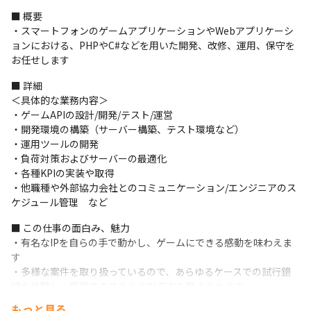
■ 概要

・スマートフォンのゲームアプリケーションやWebアプリケーシ
ョンにおける、PHPやC#などを用いた開発、改修、運用、保守を
お任せします
■ 詳細

＜具体的な業務内容＞

・ゲームAPIの設計/開発/テスト/運営

・開発環境の構築（サーバー構築、テスト環境など）

・運用ツールの開発

・負荷対策およびサーバーの最適化

・各種KPIの実装や取得

・他職種や外部協力会社とのコミュニケーション/エンジニアのス
ケジュール管理　など
■ この仕事の面白み、魅力

・有名なIPを自らの手で動かし、ゲームにできる感動を味わえま
す

・多様な案件を取り扱っているので、あらゆるケースでの試行錯
誤を体験し、実践でのスキルや対応力を鍛えられます

・ゲームやユーザーの情報を適切に取り出して、ユーザーに届け
もっと見る