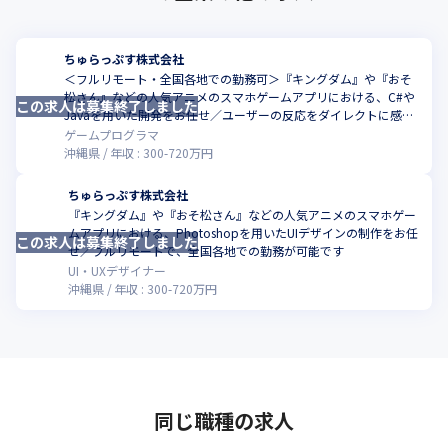
ちゅらっぷす株式会社
＜フルリモート・全国各地での勤務可＞『キングダム』や『おそ
松さん』などの人気アニメのスマホゲームアプリにおける、C#や
この求人は募集終了しました
Javaを用いた開発をお任せ／ユーザーの反応をダイレクトに感じ
られます
ゲームプログラマ
沖縄県
年収 :
300
-
720
万円
ちゅらっぷす株式会社
『キングダム』や『おそ松さん』などの人気アニメのスマホゲー
ムアプリにおける、Photoshopを用いたUIデザインの制作をお任
この求人は募集終了しました
せ／フルリモートで、全国各地での勤務が可能です
UI・UXデザイナー
沖縄県
年収 :
300
-
720
万円
同じ職種の求人