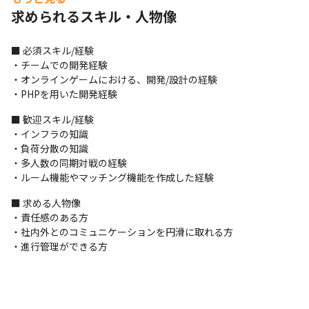
ることができます

求められるスキル・人物像
・基本設計から実装、運用まで、ソーシャルゲームの一通りの仕
事に携われるので、自分が作ったゲームが世の中の人に遊んでも
らえる感動を味わえます

■ 必須スキル/経験

・ユーザーがストレスなくゲームができるために、工夫や提案、
・チームでの開発経験

実装を行うので、ユーザーからの良いリアクションを得られます
・オンラインゲームにおける、開発/設計の経験

・PHPを用いた開発経験
■ 歓迎スキル/経験

・インフラの知識

・負荷分散の知識

・多人数の同期対戦の経験

・ルーム機能やマッチング機能を作成した経験
■ 求める人物像

・責任感のある方

・社内外とのコミュニケーションを円滑に取れる方

・進行管理ができる方