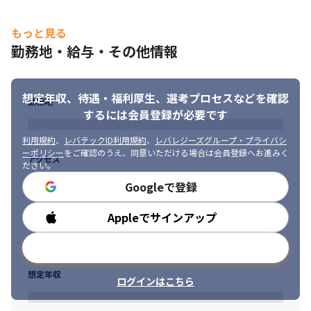
もっと見る
勤務地・給与・その他情報
想定年収、待遇・福利厚生、
選考プロセスなどを確認
勤務地
するには会員登録が必要です
利用規約
、
レバテックID利用規約
、
レバレジーズグループ・プライバシ
ーポリシー
をご確認のうえ、同意いただける場合は会員登録へお進みく
アクセス
ださい。
Googleで登録
Appleでサインアップ
勤務時間
メールアドレスで登録
想定年収
ログインはこちら