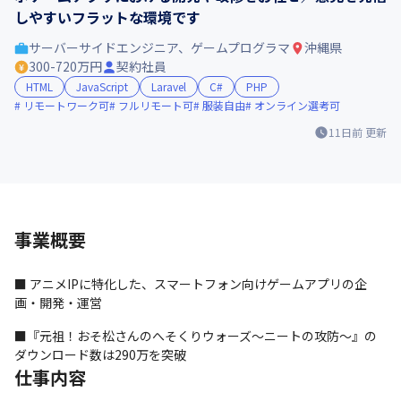
しやすいフラットな環境です
サーバーサイドエンジニア、ゲームプログラマ
沖縄県
300-720万円
契約社員
HTML
JavaScript
Laravel
C#
PHP
リモートワーク可
フルリモート可
服装自由
オンライン選考可
11日前
更新
事業概要
■ アニメIPに特化した、スマートフォン向けゲームアプリの企
画・開発・運営
■『元祖！おそ松さんのへそくりウォーズ～ニートの攻防～』の
ダウンロード数は290万を突破
仕事内容