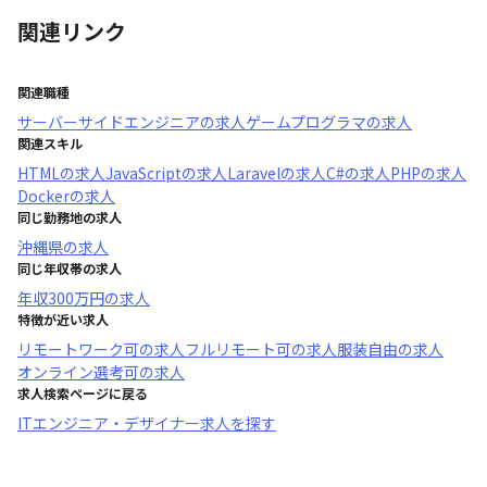
関連リンク
関連職種
サーバーサイドエンジニア
の求人
ゲームプログラマ
の求人
関連スキル
HTML
の求人
JavaScript
の求人
Laravel
の求人
C#
の求人
PHP
の求人
Docker
の求人
同じ勤務地の求人
沖縄県
の求人
同じ年収帯の求人
年収
300万円
の求人
特徴が近い求人
リモートワーク可
の求人
フルリモート可
の求人
服装自由
の求人
オンライン選考可
の求人
求人検索ページに戻る
ITエンジニア・デザイナー求人を探す