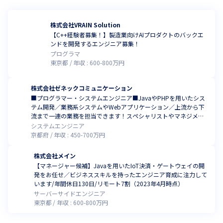
株式会社VRAIN Solution
【C++経験者募集！】製造業向けAIプロダクトのバックエ
ンドを開発するエンジニア募集！
プログラマ
東京都
年収 :
600
-
800
万円
株式会社ゼネックコミュニケーション
■プログラマー・システムエンジニア■JavaやPHPを用いたシス
テム開発／業務系システムやWebアプリケーション／上流から下
流まで一連の業務を担当できます！スペシャリストやマネジメン
トのキャリア形成可能
システムエンジニア
京都府
年収 :
450
-
700
万円
株式会社メイン
【マネージャー候補】Javaを用いたIoT決済・ゲートウェイの開
発をお任せ／ビジネススキルを持ったエンジニア育成に注力して
います/年間休日130日/リモート7割（2023年4月時点）
サーバーサイドエンジニア
東京都
年収 :
600
-
800
万円