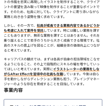
トの作風を忠実に再現したイラストを制作することや、クライア
ントの要望を汲み取って映像を制作することが重要なポイントで
す。そのため、社員に対しても、クライアントに寄り添いながら
業務と向き合う姿勢を強く求めています。
しかし、その一方で、
社員が成長できる業務内容であるかどうか
も考慮に入れて案件を受託
しています。時には難しい業務を課す
こともありますが、無茶な業務を課すことはありません。それを
乗り越えることで若手のうちから大きく成長できる環境です。社
員のスキルの底上げを図ることが、組織全体の価値向上につなが
ると考えています。
キャリアパスの観点では、まずは各員が自身の担当領域をこなせ
るようになること、その上で段階的にスキルの幅を増やしていっ
てほしいと考えています。実際に
イラストレーターの業務をしな
がらAfter Effectを習得中の社員も在籍
しています。今後は自ら
手を動かしながらディレクション業務も担う、プレイングマネー
ジャーのような存在を育成することを目指しています。
事業内容