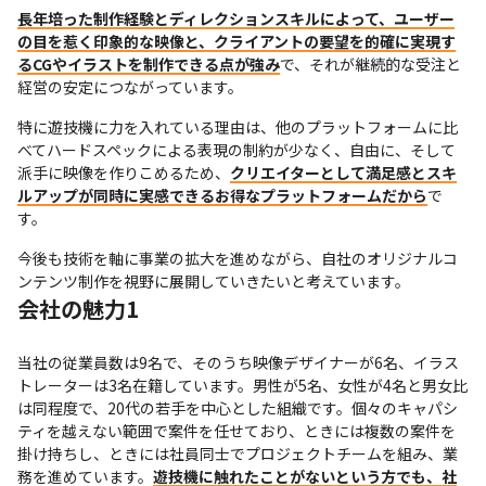
長年培った制作経験とディレクションスキルによって、ユーザー
の目を惹く印象的な映像と、クライアントの要望を的確に実現す
るCGやイラストを制作できる点が強み
で、それが継続的な受注と
経営の安定につながっています。
特に遊技機に力を入れている理由は、他のプラットフォームに比
べてハードスペックによる表現の制約が少なく、自由に、そして
派手に映像を作りこめるため、
クリエイターとして満足感とスキ
ルアップが同時に実感できるお得なプラットフォームだから
で
す。
今後も技術を軸に事業の拡大を進めながら、自社のオリジナルコ
ンテンツ制作を視野に展開していきたいと考えています。
会社の魅力1
当社の従業員数は9名で、そのうち映像デザイナーが6名、イラス
トレーターは3名在籍しています。男性が5名、女性が4名と男女比
は同程度で、20代の若手を中心とした組織です。個々のキャパシ
ティを越えない範囲で案件を任せており、ときには複数の案件を
掛け持ちし、ときには社員同士でプロジェクトチームを組み、業
務を進めています。
遊技機に触れたことがないという方でも、社