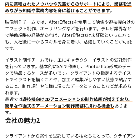
内に蓄積されたノウハウや先輩からのサポートにより、業務を進
めながら知識や業務内容を身に着けることができます
。
映像制作チームでは、AfterEffectsを使用して映像や遊技機向けの
エフェクト制作、オーサリングなどを行います。テレビ業界など
で映像編集の経験があれば、AfterEffectsは未経験といった方で
も、入社後に一からスキルを身に着け、活躍していくことが可能
です。
イラスト制作チームでは、主にキャラクターイラストの受託制作
を行っています。基本的にSAIで作画し、Photoshop形式のデー
タで納品するケースが多いです。クライアントの指定するテイス
トでイラストを描くことや、加工と編集がしやすい状態で納品す
ること、制作規則や仕様に沿ったデータとすることなどが求めら
れます。

最近では
遊技機向け2Dアニメーションの制作依頼が増えており、
簡単な作画式のアニメーション制作業務に携わる機会も
ありま
す。
会社の魅力2
クライアントから案件を受託している私たちにとって、クライアン