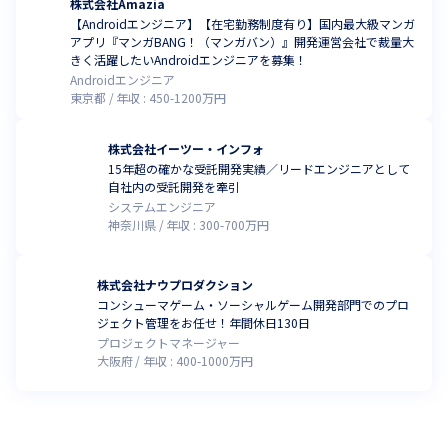
株式会社Amazia
【Androidエンジニア】【在宅勤務制度有り】国内最大級マンガ
アプリ『マンガBANG！（マンガバン）』開発運営会社で裁量大
きく活躍したいAndroidエンジニアを募集！
Androidエンジニア
東京都
年収 :
450
-
1200
万円
株式会社イーツー・インフォ
15年超の確かな受託開発実績／リードエンジニアとして
自社内の受託開発を牽引
システムエンジニア
神奈川県
年収 :
300
-
700
万円
株式会社ナウプロダクション
コンシューマゲーム・ソーシャルゲーム開発部門でのプロ
ジェクト管理をお任せ！年間休日130日
プロジェクトマネージャー
大阪府
年収 :
400
-
1000
万円