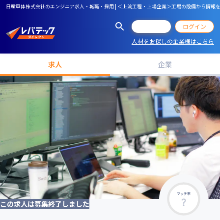
日産車体株式会社のエンジニア求人・転職・採用 | ＜上流工程・上場企業＞工場の設備から情報を
会員登録
ログイン
人材をお探しの企業様はこちら
求人
企業
マッチ率
この求人は募集終了しました