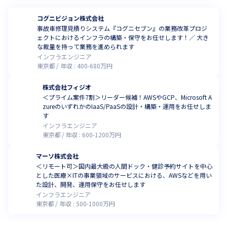
コグニビジョン株式会社
事故車修理見積りシステム『コグニセブン』の業務改革プロジ
ェクトにおけるインフラの構築・保守をお任せします！／ 大き
な裁量を持って業務を進められます
インフラエンジニア
東京都
年収 :
400
-
680
万円
株式会社フィジオ
＜プライム案件7割＞リーダー候補！AWSやGCP、Microsoft A
zureのいずれかのIaaS/PaaSの設計・構築・運用をお任せしま
す
インフラエンジニア
東京都
年収 :
600
-
1200
万円
マーソ株式会社
＜リモート可＞国内最大級の人間ドック・健診予約サイトを中心
とした医療×ITの事業領域のサービスにおける、AWSなどを用い
た設計、開発、運用保守をお任せします
インフラエンジニア
東京都
年収 :
500
-
1000
万円