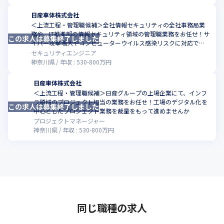
日産車体株式会社
＜上流工程・管理職候補＞全社情報セキュリティの全社事務局業
務や、IT推進部の情報セキュリティ領域の管理職業務をお任せ！サ
この求人は募集終了しました
こ
イバー攻撃増大やコンピューターウイルス感染リスクに対応でき
る環境をつくりませんか
セキュリティエンジニア
神奈川県
年収 :
530
-
800
万円
日産車体株式会社
＜上流工程・管理職候補＞日産グループの上場企業にて、インフ
ラ領域のプロジェクト担当の業務をお任せ！工場のデジタル化を
この求人は募集終了しました
中心としたプロジェクト業務を裁量をもって進めませんか
プロジェクトマネージャー
神奈川県
年収 :
530
-
800
万円
同じ職種の求人