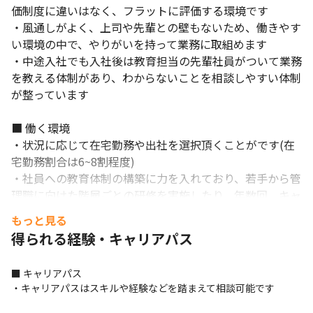
価制度に違いはなく、フラットに評価する環境です

・風通しがよく、上司や先輩との壁もないため、働きやす
い環境の中で、やりがいを持って業務に取組めます

・中途入社でも入社後は教育担当の先輩社員がついて業務
を教える体制があり、わからないことを相談しやすい体制
が整っています

■ 働く環境

・状況に応じて在宅勤務や出社を選択頂くことがです(在
宅勤務割合は6~8割程度)

・社員への教育体制の構築に力を入れており、若手から管
理職に向けた階層ごとの研修を実施したり、年数回、キャ
リア面談を実施するなど社員が中長期で成長できる環境が
もっと見る
整っています

得られる経験・キャリアパス
・社宅や独身寮、社員食堂、企業内保育園の完備など社員
はもちろん、その家族にも充実した生活を送っていただけ
■ キャリアパス

るよう努めています
・キャリアパスはスキルや経験などを踏まえて相談可能です