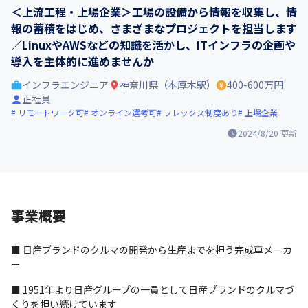
＜上流工程・上場企業＞工場の設備から情報を収集し、情
報の蓄積をはじめ、さまざまなプロジェクトを担当します
／LinuxやAWSなどの知識を活かし、ITインフラの企画や
導入を主体的に進めませんか
インフラエンジニア
神奈川県（本厚木駅）
400-600万円
正社員
リモートワーク可
オンライン選考可
フレックス制度あり
上場企業
2024/8/20
更新
事業概要
■ 日産ブランドのクルマの開発から生産までを担う完成車メーカ
ー
■ 1951年より日産グループの一員として日産ブランドのクルマづ
くりを担い続けています