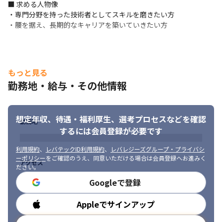
■ 求める人物像

・専門分野を持った技術者としてスキルを磨きたい方

・腰を据え、長期的なキャリアを築いていきたい方
もっと見る
勤務地・給与・その他情報
想定年収、待遇・福利厚生、
選考プロセスなどを確認
勤務地
するには会員登録が必要です
利用規約
、
レバテックID利用規約
、
レバレジーズグループ・プライバシ
ーポリシー
をご確認のうえ、同意いただける場合は会員登録へお進みく
アクセス
ださい。
Googleで登録
Appleでサインアップ
勤務時間