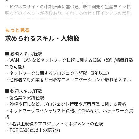
す

・ビジネスサイドの中期計画に基づき、新車開発や生産ライン拡
張などのイベントが多数あり、それにあわせてITインフラの増強
やフレキシブルな変更対応を実施します

・同時に、既存のインフラ環境の運用管理やIT機器のライフサイ
もっと見る
クルに応じた老朽化更新プロジェクトも推進します

求められるスキル・人物像
・業務遂行にあたっては、ネットワークのアウトソースベンダー
および構築ベンダーへの指示、管理も含まれます
■ 必須スキル/経験

＜期待していること＞

・WAN、LANなどネットワーク技術に関する知識（設計/構築経験
将来的にIT推進部の中枢を担っていただける方を求めています。
でも可能）

・ネットワークに関するプロジェクト経験（3年以上）

■ この仕事の面白み、魅力

・他部署や対外業者と円滑なコミュニケーションが取れるスキル
・当社は日産グループの上場企業です

・工場や開発部門との距離も近く、臨場感のあるロケーションで
■ 歓迎スキル/経験

上場企業でしかできないIT業務を経験できます

・製造業で実務経験

・日産自動車の情報システム部門と密な連携を図っており、ナレ
・PMPやITILなど、プロジェクト管理や運用管理に関する資格

ッジや技術を学ぶ機会が多くあります
・ネットワークスペシャリスト資格、CCNAなど、ネットワーク資
格

・5名以上規模のプロジェクトマネジメントの経験

・TOEIC500点以上の語学力