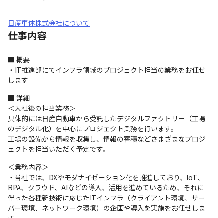
日産車体株式会社について
仕事内容
■ 概要

・IT推進部にてインフラ領域のプロジェクト担当の業務をお任せ
します
■ 詳細

＜入社後の担当業務＞

具体的には日産自動車から受託したデジタルファクトリー（工場
のデジタル化）を中心にプロジェクト業務を行います。

工場の設備から情報を収集し、情報の蓄積などさまざまなプロジ
ェクトを担当いただく予定です。
＜業務内容＞

・当社では、DXやモダナイゼーション化を推進しており、IoT、
RPA、クラウド、AIなどの導入、活用を進めているため、それに
伴った各種新技術に応じたITインフラ（クライアント環境、サー
バー環境、ネットワーク環境）の企画や導入を実施をお任せしま