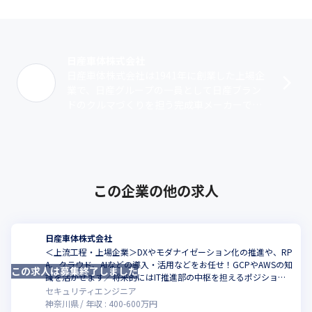
日産車体株式会社
日産車体株式会社は1941年に創業した上場企
業で、日産グループの一員として日産ブラン
ドのクルマづくりを担う完成車メーカーで
す。当社は、親会社である日産自動車株式会
社から委託を受け、自動車の開発から生産･･･
この企業の他の求人
日産車体株式会社
＜上流工程・上場企業＞DXやモダナイゼーション化の推進や、RP
A、クラウド、AIなどの導入・活用などをお任せ！GCPやAWSの知
この求人は募集終了しました
こ
識を活かせます／将来的にはIT推進部の中枢を担えるポジション
です
セキュリティエンジニア
神奈川県
年収 :
400
-
600
万円