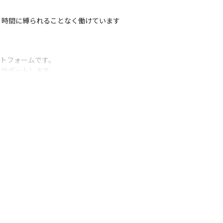
時間に縛られることなく働けています

トフォームです。

をサポートします。
ースし、さらなる品質向上を目指すため、増
ざま経験することも可能です
