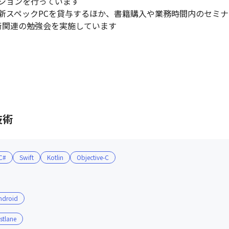
ションを行っています

新スペックPCを貸与するほか、書籍購入や業務時間内のセミナ
術関連の勉強会を実施しています
技術
C#
Swift
Kotlin
Objective-C
ndroid
stlane