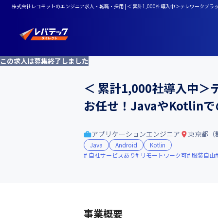
株式会社レコモットのエンジニア求人・転職・採用 | ＜ 累計1,000社導入中＞テレワークプラット
この求人は募集終了しました
＜ 累計1,000社導入中＞
お任せ！JavaやKot
アプリケーションエンジニア
東京都（
Java
Android
Kotlin
自社サービスあり
リモートワーク可
服装自由
事業概要