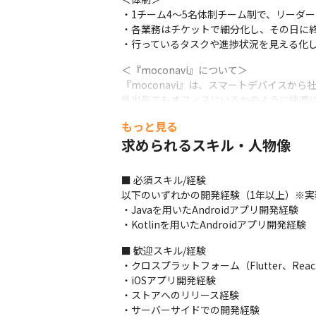
・1チーム4〜5名体制チーム制で、リーダー
・各業務はチケットで細分化し、その日に終
・行っているタスクや進捗状況を見える化
＜『moconavi』について＞

『moconavi』は、スマートデバイスか
外出先でもオフィスにいるかのように快適
もっと見る
＜募集背景＞

『moconavi』は多様なサービスとの連
求められるスキル・人物像
プロダクト展開に合わせて今後さらに増え
員することになりました。
■ 必須スキル/経験

以下のいずれかの開発経験（1年以上）※実
■ この仕事の面白み、魅力

・Javaを用いたAndroidアプリ開発経験

・プロダクト開発は、エンジニア主導で事業
・Kotlinを用いたAndroidアプリ開発経験
・『moconavi』の新機能の企画、設計、
・リリース済みの機能の改修やカスタマーサ
■ 歓迎スキル/経験

・新規プロダクトを検討中なので、ゆくゆく
・クロスプラットフォーム（Flutter、Reac
・専門性や特定の技術、役割に特化すること
・iOSアプリ開発経験

・機能担当に限らず、システム全体を通し
・ストアへのリリース経験

・サーバーサイドでの開発経験
