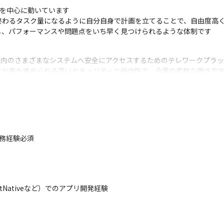
を中心に動いています

わるタスク量になるように自分自身で計画を立てることで、自由度高く
し、パフォーマンスや問題点をいち早く見つけられるような体制です
ら社内のさまざまなシステムへ安全にアクセスするためのテレワークプラッ
に仕事を進められる高いセキュリティと操作性で、企業の柔軟な働き方
携や、利用拡大とともに機能改善、品質向上を進めています。

るサービス連携や機能追加をこれまで以上にスピーディに安定してリリ
務経験必須

サイドと一緒に進めているため、企画の段階から携われます

開発、運用を行えるポジションです

ポートと共に調査を行いユーザーの問題を解決できます

は新プロダクト開発の立ち上げにも関われるチャンスがあります

tNativeなど）でのアプリ開発経験

が可能ですが、モバイルアプリ、フロントエンド、バックエンドとさま
て携われる環境です