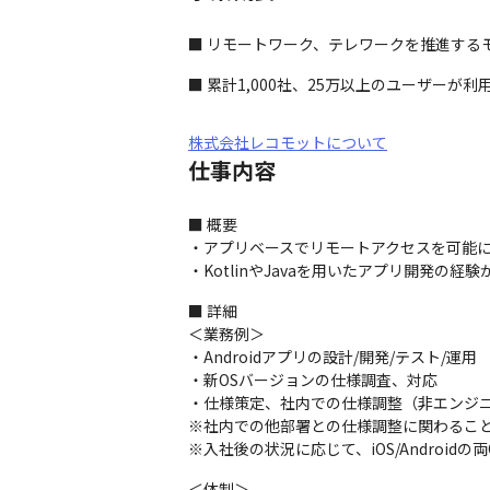
■ リモートワーク、テレワークを推進するモバ
■ 累計1,000社、25万以上のユーザーが利
株式会社レコモットについて
仕事内容
■ 概要

・アプリベースでリモートアクセスを可能にする
・KotlinやJavaを用いたアプリ開発の経
■ 詳細

＜業務例＞

・Androidアプリの設計/開発/テスト/運用

・新OSバージョンの仕様調査、対応

・仕様策定、社内での仕様調整（非エンジニ
※社内での他部署との仕様調整に関わること
※入社後の状況に応じて、iOS/Androi
＜体制＞
