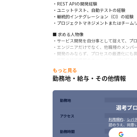
・REST APIの開発経験

・ユニットテスト、自動テストの経験

・継続的インテグレーション（CI）の経験

・プロジェクトマネジメントまたはチーム
■ 求める人物像

・サービス開発を自分事として捉えて、プロ
・エンジニアだけでなく、他職種のメンバー
・開発のみならず、プロセスの最適化にも興
・最新の技術情報のキャッチアップが好き
もっと見る
勤務地・給与・その他情報
勤務地
選考プ
アクセス
利用規約
、
レバテ
認のうえ、同意
勤務時間