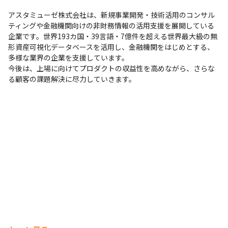
Slack
・技術書を会社の経費で購入でき、定期購入も希望に応じ
アスタミューゼ株式会社は、新規事業開発・技術活用のコンサル
て対応しています

支給PC
ティングや金融機関向けの非財務情報の活用支援を展開している
・外部の勉強会やセミナーへの参加を推奨しており、
Mac/Windows/Linuxから選択
企業です。世界193カ国・39言語・7億件を超える世界最大級の無
Developers SummitやAWSサミットなどの1日イベントに
形資産可視化データベースを活用し、金融機関をはじめとする、
も業務との折り合いがつけば参加できます

多様な業界の企業を支援しています。

今後は、上場に向けてプロダクトの収益性を高めながら、さらな
る顧客の課題解決に尽力していきます。
■ 社員について

・社内の平均年齢は30代後半で落ち着いたメンバーが多
いです

・Kaggleで1位をとるなど、各チームごとに卓越した技術
や知識を持ったメンバーが多数在籍しています

・さまざまなバックグラウンドを持つ社員が生き生きと仕
事をしています

■ 開発のこだわり

・社内外で使用するデータを扱うため、正確性に関する検
証に力をいれています

・少ない人数で効率的に業務を回すために、汎用性のある