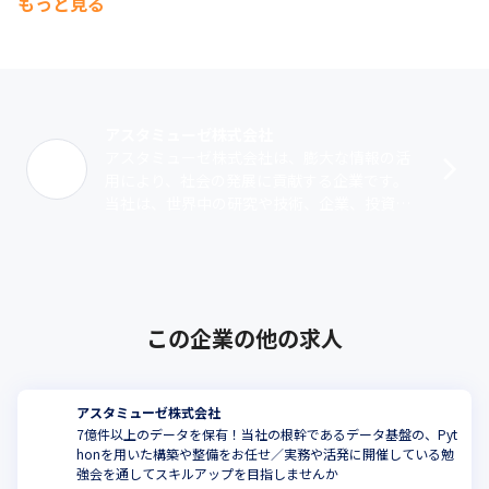
対応を常に心がけています
もっと見る
アスタミューゼ株式会社
アスタミューゼ株式会社は、膨大な情報の活
用により、社会の発展に貢献する企業です。
当社は、世界中の研究や技術、企業、投資デ
ータを活用して企業のイノベーションを支援
する新規事業開発/技術活用コンサルティ
ン･･･
この企業の他の求人
アスタミューゼ株式会社
7億件以上のデータを保有！当社の根幹であるデータ基盤の、Pyt
honを用いた構築や整備をお任せ／実務や活発に開催している勉
強会を通してスキルアップを目指しませんか