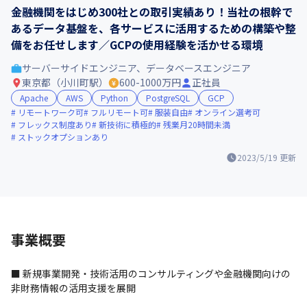
金融機関をはじめ300社との取引実績あり！当社の根幹で
あるデータ基盤を、各サービスに活用するための構築や整
備をお任せします／GCPの使用経験を活かせる環境
サーバーサイドエンジニア、データベースエンジニア
東京都（小川町駅）
600-1000万円
正社員
Apache
AWS
Python
PostgreSQL
GCP
リモートワーク可
フルリモート可
服装自由
オンライン選考可
フレックス制度あり
新技術に積極的
残業月20時間未満
ストックオプションあり
2023/5/19
更新
事業概要
■ 新規事業開発・技術活用のコンサルティングや金融機関向けの
非財務情報の活用支援を展開