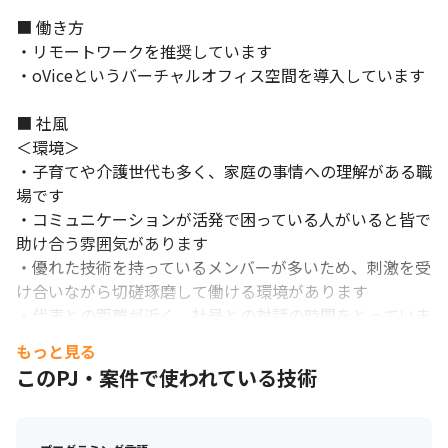
■ 働き方

・リモートワークを推奨しています

・oViceというバーチャルオフィス空間を導入しています

■ 社風

＜環境＞

・子育てや介護世代も多く、家庭の事情への理解がある職
場です

さまざまなバックグラウンドを持つ社員が在籍しています。
・コミュニケーションが活発で困っている人がいると皆で
助け合う雰囲気があります

・優れた技術を持っているメンバーが多いため、刺激を受
け合いながら切磋琢磨して働ける環境があります

・代表との距離が近く、社員との対話の時間をとっていま
す

もっと見る
・実際に、メンバーが社長に直接提案した分析手法が当社
このPJ・案件で使われている技術
の主力商品になった例があります

・部門混合のランチや部署を越えて協力するプロジェク
ト、ワークショップがあるため、他事業部ともコミュニケ