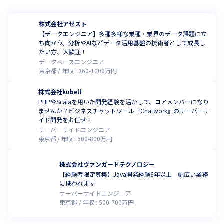
株式会社アゼスト
【データエンジニア】多種多様な業種・業界のデータ課題に立
ち向かう。分析やAIなどデータ活用基盤の技術者として成長し
たい方、大歓迎！
データベースエンジニア
東京都
年収 :
360
-
1000
万円
株式会社kubell
PHPやScalaを用いた開発経験を活かして、コアメンバーになり
ませんか？ビジネスチャットツール『Chatwork』のサーバーサ
イド開発をお任せ！
サーバーサイドエンジニア
東京都
年収 :
600
-
800
万円
株式会社ヴァンガードテクノロジー
【経験者限定募集】Java開発経験6年以上 幅広い業務
に携われます
サーバーサイドエンジニア
東京都
年収 :
500
-
700
万円