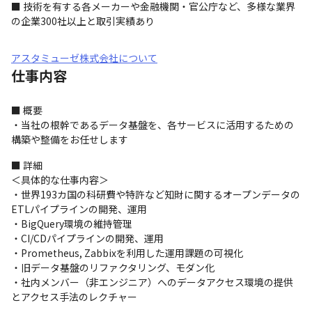
■ 技術を有する各メーカーや金融機関・官公庁など、多様な業界
の企業300社以上と取引実績あり
アスタミューゼ株式会社について
仕事内容
■ 概要

・当社の根幹であるデータ基盤を、各サービスに活用するための
構築や整備をお任せします
■ 詳細

＜具体的な仕事内容＞

・世界193カ国の科研費や特許など知財に関するオープンデータの
ETLパイプラインの開発、運用

・BigQuery環境の維持管理

・CI/CDパイプラインの開発、運用

・Prometheus, Zabbixを利用した運用課題の可視化

・旧データ基盤のリファクタリング、モダン化

・社内メンバー（非エンジニア）へのデータアクセス環境の提供
とアクセス手法のレクチャー