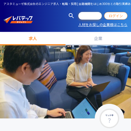
アスタミューゼ株式会社のエンジニア求人・転職・採用 | 金融機関をはじめ300社との取引実
会員登録
ログイン
人材をお探しの企業様はこちら
求人
企業
マッチ率