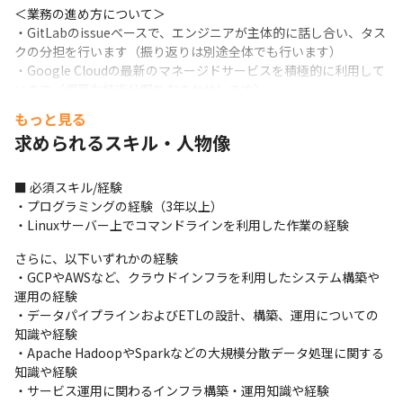
＜業務の進め方について＞

・GitLabのissueベースで、エンジニアが主体的に話し合い、タス
クの分担を行います（振り返りは別途全体でも行います）

・Google Cloudの最新のマネージドサービスを積極的に利用して
います（得意な技術分野をおまかせします）

・プログラミング言語はPythonをメインに使用します

もっと見る
・週1回の全体のエンジニアと行う進捗会議や、週2回のチーム会
求められるスキル・人物像
議、各自の進捗を確認する行う昼会で、リモートワーク下でも円
滑にコミュニケーションをとっています
■ 必須スキル/経験

＜入社後の流れ＞

・プログラミングの経験（3年以上）

・OJTを中心に業務を進めます
・Linuxサーバー上でコマンドラインを利用した作業の経験
＜主な利用技術（ソフトウェア）＞

さらに、以下いずれかの経験

・Google Cloud（BigQuery、Cloud Composer、Dataflow、
・GCPやAWSなど、クラウドインフラを利用したシステム構築や
Dataprocなど）

運用の経験

・Python、Jenkins、GitLab、Docker、Metabase
・データパイプラインおよびETLの設計、構築、運用についての
知識や経験

■ この仕事の面白み、魅力

・Apache HadoopやSparkなどの大規模分散データ処理に関する
・世界中のイノベーションに関する、網羅性と独自性の高い7億件
知識や経験

を超えるデータを活用できる面白さがあります

・サービス運用に関わるインフラ構築・運用知識や経験
・新しい技術を積極的に取り込み、それを実際に事業に活用する