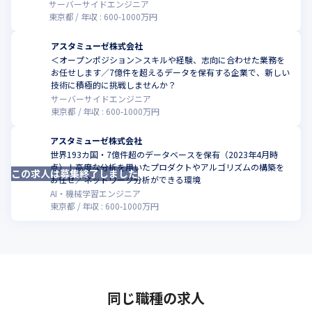
サーバーサイドエンジニア
東京都
年収 :
600
-
1000
万円
アスタミューゼ株式会社
＜オープンポジション＞スキルや経験、志向に合わせた業務を
お任せします／7億件を超えるデータを保有する企業で、新しい
技術に積極的に挑戦しませんか？
サーバーサイドエンジニア
東京都
年収 :
600
-
1000
万円
アスタミューゼ株式会社
世界193カ国・7億件超のデータベースを保有（2023年4月時
点）！高度な分析を用いたプロダクトやアルゴリズムの構築を
この求人は募集終了しました
お任せ／ネットワーク分析ができる環境
AI・機械学習エンジニア
東京都
年収 :
600
-
1000
万円
同じ職種の求人