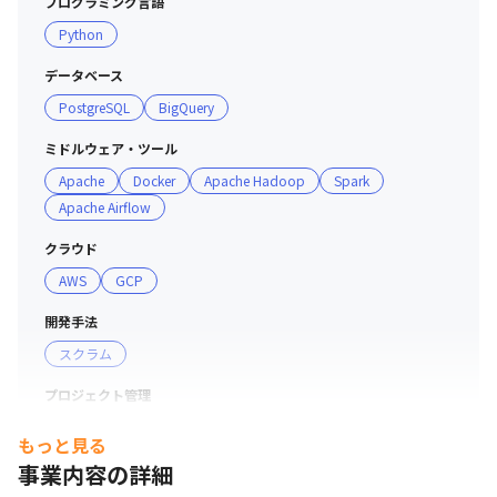
プログラミング言語
ーションが取りやすい環境です

Python
＜ビジョン＞

データベース
当社のビジョンは「人類の実現力を高める」です。「知の
PostgreSQL
BigQuery
流通」「知の活用」「知の民主化」を通じて、社会課題の
解決や未来の創造を実現し、社会の発展と人々の幸福に貢
ミドルウェア・ツール
献することを目指しています。ビジョンをもとに、社内で
Apache
Docker
Apache Hadoop
Spark
も「知的好奇心」という言葉が飛び交い、20年、30年後
Apache Airflow
のイノベーションがどのように生まれていくのか、未来か
ら逆算した際の企業の価値がどのようになっているのか、
クラウド
という考え方をすることが多いです。

AWS
GCP
開発手法
＜スキルアップ支援＞

スクラム
・アウトプットやプレゼンテーションの練習もかねて週1
で持ち回りの勉強会を行っています（新しい言語やミドル
プロジェクト管理
ウェア、DevOps、実務を通した経験など）

GitLab
・自身の技術的な記録を残す練習や採用に活用することを
もっと見る
目的に、自社の技術ブログを運営しています（デザインメ
事業内容の詳細
コミュニケーションツール
ンバーも含め、週1回持ち回りで担当しています）
