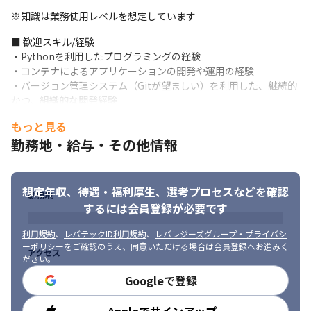
経験を積めます

※知識は業務使用レベルを想定しています
・300社の顧客が、自分たちのマネージしたデータを直接事業に利
用していることを実感できるやりがいがあります

■ 歓迎スキル/経験

・世界中の機微情報の所在や研究機関、所属団体や各人の結び付
・Pythonを利用したプログラミングの経験

きを可視化するなど、日本の経済安全保障政策に関わるようなア
・コンテナによるアプリケーションの開発や運用の経験

ウトプットを生み出すチャンスがあります

・バージョン管理システム（Gitが望ましい）を利用した、継続的
・顧客の課題を一時しのぎで解決するのではなく、実現可能かつ
かつ、組織的な開発経験

持続可能な提案を行い、継続的な成功を支援できます（リピート
・CI/CDの構築や運用の経験
もっと見る
案件も非常に多くいただいています）
■ 求める人物像

勤務地・給与・その他情報
・新しい技術（習得していないプログラミング言語やフレームワ
ークなど）を覚えることに抵抗がない方

・コミュニケーションが良好で、チームプレイを重視できる方

想定年収、待遇・福利厚生、
選考プロセスなどを確認
勤務地
・常識に捉われず、サービス視点での最適解を考え、自ら改善し
するには会員登録が必要です
ていける方

・責任を持って、新しい技術や挑戦に取り組める方
利用規約
、
レバテックID利用規約
、
レバレジーズグループ・プライバシ
ーポリシー
をご確認のうえ、同意いただける場合は会員登録へお進みく
アクセス
ださい。
Googleで登録
勤務時間