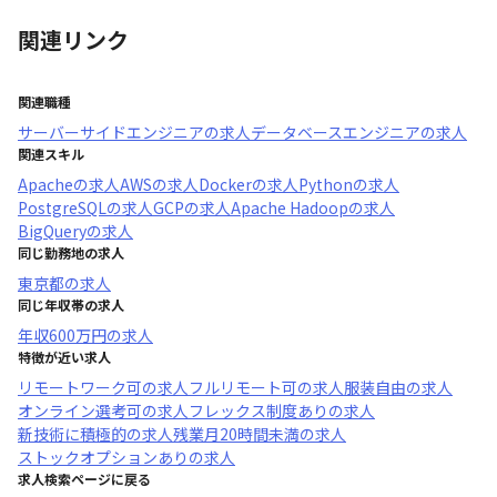
関連リンク
関連職種
サーバーサイドエンジニア
の求人
データベースエンジニア
の求人
関連スキル
Apache
の求人
AWS
の求人
Docker
の求人
Python
の求人
PostgreSQL
の求人
GCP
の求人
Apache Hadoop
の求人
BigQuery
の求人
同じ勤務地の求人
東京都
の求人
同じ年収帯の求人
年収
600万円
の求人
特徴が近い求人
リモートワーク可
の求人
フルリモート可
の求人
服装自由
の求人
オンライン選考可
の求人
フレックス制度あり
の求人
新技術に積極的
の求人
残業月20時間未満
の求人
ストックオプションあり
の求人
求人検索ページに戻る