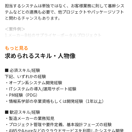
担当するシステムは単独ではなく、お客様業務に則して基幹シス
テムなどとの連携も必要で、他プロジェクトやパッケージソフト
と関わるチャンスもあります。
＜案件例＞

1.メーカーB社のサプライヤ―ポータルプロジェクト

2.メーカーB社の倉庫管理システムプロジェクト

もっと見る
3.メーカーB社の統合生産計画システムプロジェクト

4.メーカーB社の自社製品利用者向けクラウドサービス開発プロジ
求められるスキル・人物像
ェクト（BtoC）

5.石油化学工業M社の設備外部調達業務の価格最適化、効率化プロ
■ 必須スキル/経験

ジェクト

下記、いずれかの経験

6.金融F社の事業再編に向けたシステム移行支援プロジェクト
・オープン系システム開発経験

・ITシステムの導入/運用サポート経験

＜技術環境例＞

・PM経験（PDG）

1.

・情報系学部の卒業資格もしくは開発経験（1年以上）
・環境：AWS（EC2、Dynamo、Lambda等）

・言語：Java、Scala、C、C#、JavaScript、shell

■ 歓迎スキル/経験

・ツール：テスト自動化、Jenkins、JIRA、Github
・製造メーカーの業務知見

・プロジェクト管理や要件定義、基本設計フェーズの経験

2.

・AWSやAzureなどのクラウドサービスを利用したシステム開発
・環境：AWS（EC2、RDS等）
