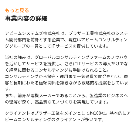
を遂行し、社内外活動をリードすると同時に、顧客の課題解決に
新しい提案をします
もっと見る
事業内容の詳細
＜例＞

・前職は、オープン系のSEとして勤務し、当社に入社後は前職よ
りも大型の案件に参画

アビームシステムズ株式会社は、ブラザー工業株式会社のシステ
・基盤チームとして、開発のみならず、性能測定にも従事したメ
ム開発部門を前身とする企業で、現在はアビームコンサルティン
ンバーは2年後、新しいPJで、上流工程の要件設計を担当していま
ググループの一員としてITサービスを提供しています。
す

当社の強みは、グローバルコンサルティングファームのノウハウ
・他のメンバーはオープン系のSEとして勤務した経験をもとに当
を活かしてサービスを提供し、さらにITサービスの導入だけでな
社に入社し、5年後、プロジェクトリーダーとして新人を支援しな
く経営に関わるコンサルティングも手掛けられること。

がら開発業務を実施しています
コンサルティングから保守・運用まで一気通貫で開発を行い、顧
客と長期にわたる信頼関係を築きながら戦略的な提案をしていま
す。

また、前身が電機メーカーであることから、製造業のビジネスへ
の理解が深く、高品質なモノづくりを実現しています。
クライアントはブラザー工業をメインとして約100社。基本的にア
ビームコンサルティングのクライアントが多いです。