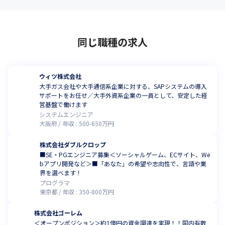
同じ職種の求人
ウィツ株式会社
大手ガス会社や大手通信系企業に対する、SAPシステムの導入
サポートをお任せ／大手外資系企業の一員として、安定した経
営基盤で働けます
システムエンジニア
大阪府
年収 :
500
-
650
万円
株式会社ダブルクロップ
■SE・PGエンジニア募集＜ソーシャルゲーム、ECサイト、We
bアプリ開発など＞■「あなた」の希望や志向性で、言語や業
界を選べます！
プログラマ
東京都
年収 :
350
-
800
万円
株式会社ゴーレム
＜オープンポジション＞約1億円の資金調達を実現！！国内有数