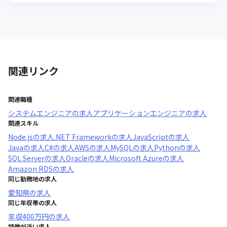
関連リンク
関連職種
システムエンジニア
の求人
アプリケーションエンジニア
の求人
関連スキル
Node.js
の求人
.NET Framework
の求人
JavaScript
の求人
Java
の求人
C#
の求人
AWS
の求人
MySQL
の求人
Python
の求人
SQL Server
の求人
Oracle
の求人
Microsoft Azure
の求人
Amazon RDS
の求人
同じ勤務地の求人
愛知県
の求人
同じ年収帯の求人
年収
400万円
の求人
特徴が近い求人