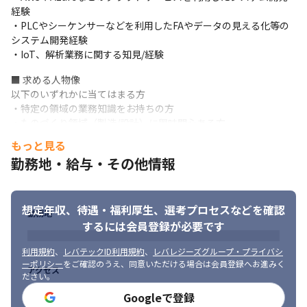
経験

・言語：Python、JavaScript、 CSS

・PLCやシーケンサーなどを利用したFAやデータの見える化等の
・ツール：AI OCR、Azure DevOps（Boards、Repos、
システム開発経験

Pipelines）
・IoT、解析業務に関する知見/経験
■ この仕事の魅力

■ 求める人物像

1.お客様ニーズ起点

以下のいずれかに当てはまる方

お客様の改革テーマや業務課題から、お客様と共にIT構想を検討
・特定の領域の業務知識をお持ちの方

することができ、目的を共有したうえでシステム開発・導入する
・ものづくり領域（製造/設計）に興味関心ある方

ことができます。また、システム導入による効果も体感すること
・リーダーシップを発揮できる方

ができます。
もっと見る
・業務改善や課題解決が得意で企画力、提案力のある方

勤務地・給与・その他情報
2.顧客に近い地に足の着いた実践力

・英語スキルのある方

お客様の業務や背景を理解したうえで、ポイントをおさえたシス
・好奇心旺盛で新技術にトライしたい方

テム開発を行うことができます。
・積極性があり、自走できる方

想定年収、待遇・福利厚生、
選考プロセスなどを確認
・成長意欲のある方

勤務地
3.お客様と同じ目線に立ち、長期的な信頼関係を築く

・環境適応能力の高い方
するには会員登録が必要です
お客様の成長に貢献するため、ABSも変革・成長していく必要が
あり、最新技術の獲得を積極的に進めています。
利用規約
、
レバテックID利用規約
、
レバレジーズグループ・プライバシ
ーポリシー
をご確認のうえ、同意いただける場合は会員登録へお進みく
アクセス
④工程/役割

ださい。
担当する工程は要件定義～保守・運用までが中心ですが、企画構
Googleで登録
想段階から携われるプロジェクトもあるため、さまざまな工程や