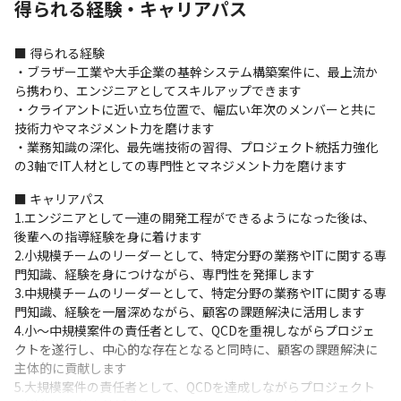
・昇格に応じて、ABCコンサルタントが講師を務めるトレ
得られる経験・キャリアパス
ーニングが受けられます

・ExpactationFrameworkの導入により、必要な要件が明
■ 得られる経験

確化されており、それぞれの強みを活かしてキャリアを形
・ブラザー工業や大手企業の基幹システム構築案件に、最上流か
成することが可能です

ら携わり、エンジニアとしてスキルアップできます

・クライアントに近い立ち位置で、幅広い年次のメンバーと共に
※一部リモートワーク（クライアント・プロジェクト事情
技術力やマネジメント力を磨けます

・業務知識の深化、最先端技術の習得、プロジェクト統括力強化
により適宜決定されます）
の3軸でIT人材としての専門性とマネジメント力を磨けます
■ キャリアパス

1.エンジニアとして一連の開発工程ができるようになった後は、
後輩への指導経験を身に着けます

2.小規模チームのリーダーとして、特定分野の業務やITに関する専
門知識、経験を身につけながら、専門性を発揮します

3.中規模チームのリーダーとして、特定分野の業務やITに関する専
門知識、経験を一層深めながら、顧客の課題解決に活用します

4.小〜中規模案件の責任者として、QCDを重視しながらプロジェ
クトを遂行し、中心的な存在となると同時に、顧客の課題解決に
主体的に貢献します

5.大規模案件の責任者として、QCDを達成しながらプロジェクト