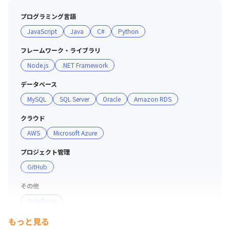
ます

プログラミング言語
JavaScript
Java
C#
Python
＜育休取得実績（2021年）＞

・男性：妻が出産した15名のメンバーうち育休取得3名
フレームワーク・ライブラリ
（割合20%）

Node.js
.NET Framework
・女性：出産した14名うち育休取得14名（割合100%）

※産休取得実績あり 

データベース
MySQL
SQL Server
Oracle
Amazon RDS
＜キャリア支援＞

・アビームコンサルティング主催の、プロジェクトマネジ
クラウド
メントやOpen言語のなどの研修の受講ができます

AWS
Microsoft Azure
・所属するグループの垣根を超えて、ある特定のIT技術や
プロジェクト管理
ビジネスについて関心を寄せるメンバーが集まり、独自に
GitHub
知見を深める「横串勉強会」を開催しています

・直属の上司とは別に、他部門のマネジャーが相談役とし
その他
て、キャリア開発のサポートや悩み解決の後押しをします

Salesforce
＜研修制度＞

もっと見る