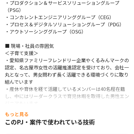
・プロダクション＆サービスソリューショングループ
保守まで幅広くチャレンジングな仕事を任せられているため、そ
（PSG）

の期待に応えられた時やりがいを感じます

・高い技術力を持ったメンバーが多く、実案件だけではなく勉強
・コンカレントエンジニアリンググループ（CEG）

会やチーム内の活動を通してメンバーと交流することで自身の技
・プロセス＆デジタルソリューショングループ（PDG）

術力/モチベーション向上に繋がっています

・アウトソーシンググループ（OSG）

・チームの風土としても自分が興味があることを相談/提案する
と、メンバーは真摯に話を聞いてくれ、やりたいことに対してア
■ 現場・社員の雰囲気

ドバイスやチャレンジさせてもらえるため、とても働きやすい環
＜子育て支援＞

境です
・愛知県ファミリーフレンドリー企業やくるみんマークの
認定、名古屋市女性の活躍推進認定を受けており、会社一
丸となって、男女問わず長く活躍できる環境づくりに取り
組んでいます

・産休や育休を経て活躍しているメンバーは40名程在籍
し、中にはリーダークラスで育児休暇を取得した男性エン
ジニアもいます

・仕事と子育ての両立を図るママ、パパたちが定期的に集
もっと見る
まる「ABSランチ」を開催しています

このPJ・案件で使われている技術
・有給休暇の取得や定時退社を推進する「家族感謝DAY」
により、社員同士が互いに支え合う補完体制を構築してい