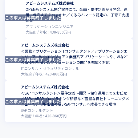
アビームシステムズ株式会社
OPEN系システム開発案件にて、企画・要件定義から開発、運
用・保守までをおまかせ／くるみんマーク認定の、子育て支援
この求人は募集終了しました
こ
企業
アプリケーションエンジニア
大阪府
年収 :
430
-
890
万円
アビームシステムズ株式会社
＜業務アプリケーションITコンサルタント／アプリケーションエ
ンジニア、Webエンジニア＞業務系アプリケーションや、AIなど
この求人は募集終了しました
こ
の新技術を用いたソリューションの開発を幅広く対応
ITコンサル・セキュリティコンサル
大阪府
年収 :
420
-
860
万円
アビームシステムズ株式会社
＜SAPコンサルタント＞要件定義～開発～保守運用までをお任せ
／SAP、ABAPプログラミング研修など豊富な自社トレーニングメ
この求人は募集終了しました
こ
ニューで、市場価値の高いSAPコンサルへ成長できる環境
SAPコンサルタント
大阪府
年収 :
420
-
860
万円