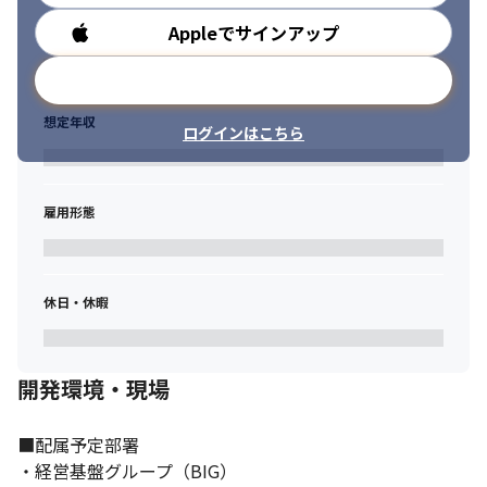
役割を経験できる機会があります。
Appleでサインアップ
勤務時間
➄技術

プロジェクトで使用する言語やツール（クラウドサービス）の提
メールアドレスで登録
案を行う機会があります。また、先進的な取り組みを行っている
プロジェクトも多いため、様々な技術にチャレンジすることがで
想定年収
ログインはこちら
きます。
⑥仲間

お互いに刺激し合い、高め合うことのできる仲間が多く在籍して
雇用形態
います。また、業務外活動（定時内）も活発に行っており、成長
できる環境があります
■ この仕事のやりがい

休日・休暇
・システム導入後に、お客様から感謝のお言葉をいただいたとき
にやりがいを感じられます。保守運用まで対応していることによ
り、導入したシステムの効果を体感することができ、やりがいと
開発環境・現場
開発時の緊張感もあります

・最新技術の調査やトライアルを行う機会があり、変化と成長を
実感できます

■配属予定部署

・年次が浅い段階から、クラウド、データ分析プラットフォー
・経営基盤グループ（BIG）

ム、ローコードなどを活用した案件に携わることができ、設計～