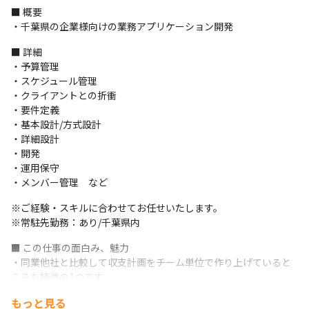
■ 概要

・千葉県の企業様向けの業務アプリケーション開発
■ 詳細

・予算管理

・スケジュール管理

・クライアントとの折衝

・要件定義

・基本設計/方式設計

・詳細設計

・開発

・運用保守

・メンバー管理　など
※ご経験・スキルに合わせてお任せいたします。

※常駐先勤務：あり/千葉県内
■ この仕事の面白み、魅力

・同業他社と比較して収支計画をチーム単位で作り上げていると
ころも特徴の1つです

・売上計画や利益計画を立てる際はチーム単位で計画を立ててお
もっと見る
り、全社員が会社の収支計画に関わっています