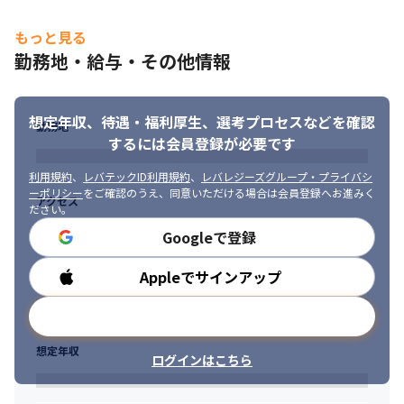
もっと見る
勤務地・給与・その他情報
想定年収、待遇・福利厚生、
選考プロセスなどを確認
勤務地
するには会員登録が必要です
利用規約
、
レバテックID利用規約
、
レバレジーズグループ・プライバシ
ーポリシー
をご確認のうえ、同意いただける場合は会員登録へお進みく
アクセス
ださい。
Googleで登録
Appleでサインアップ
勤務時間
メールアドレスで登録
想定年収
ログインはこちら