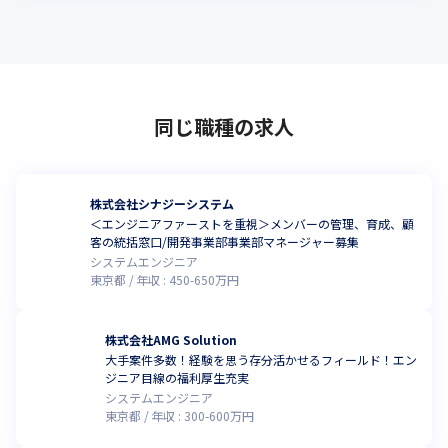
同じ職種の求人
株式会社シナジーシステム
＜エンジニアファーストを重視＞メンバーの管理、育成、顧
客の統括窓口/開発事業部事業部マネージャー募集
システムエンジニア
東京都
年収 :
450
-
650
万円
株式会社AMG Solution
大手案件多数！経験を思う存分活かせるフィールド！エン
ジニア目線の福利厚生充実
システムエンジニア
東京都
年収 :
300
-
600
万円