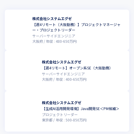
株式会社システムエグゼ
【週4リモート（大阪勤務）】プロジェクトマネージャ
ー・プロジェクトリーダー
サーバーサイドエンジニア
大阪府
年収 :
480
-
650
万円
株式会社システムエグゼ
【週4リモート】オープン系SE（大阪勤務）
サーバーサイドエンジニア
大阪府
年収 :
400
-
650
万円
株式会社システムエグゼ
【生成AI活用開発環境】Java開発SE＜PM候補＞
こ
プロジェクトリーダー
東京都
年収 :
500
-
850
万円