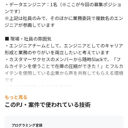
・データエンジニア：1名（※ここが今回の募集ポジショ
ンです）

※上記は社員のみで、そのほかに業務委託で複数名のエン
世界の大量廃棄問題の解決に繋がる業務です。
ジニアが参画しています

■ 現場・社員の雰囲気

・エンジニアチームとして、エンジニアとしてのキャリア
形成と業務のやりがいを両立したいと考えています

・カスタマーサクセスのメンバーから随時Slackで、「フ
ルカイテンを使うことで在庫の圧縮ができた！」とフルカ
イテンを使用している企業から声を共有してもらえる環境
です

＜エンジニアチームのこだわり＞

・もともと使っていた技術にこだわらず、どんどん新しい
もっと見る
技術を取り入れチャレンジできるモダンな開発環境にして
このPJ・案件で使われている技術
います
プログラミング言語