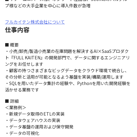
プ様などの大手企業を中心に導入件数が急増
フルカイテン株式会社について
仕事内容
■ 概要

・小売/卸売/製造小売業の在庫問題を解決するAI×SaaSプロダク
ト『FULL KAITEN』の開発部門で、データに関するエンジニアリ
ングをお任せします

・顧客の持つさまざまなビッグデータをクラウド環境で統合し、
その分析と活用が可能となるよう基盤を実装/構築/運用します

・SQLを用いたデータ集計の経験や、Pythonを用いた開発経験を
活かせる業務です
■ 詳細

＜業務例＞

・新規データ取得のETLの実装

・データウェアハウスの実装

・データ基盤の運用および保守開発

・データの可視化