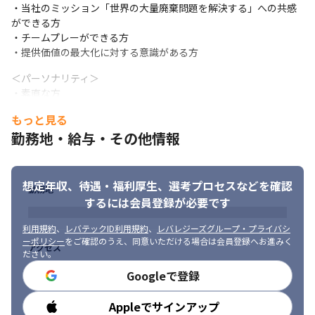
活動することができます

・当社のミッション「世界の大量廃棄問題を解決する」への共感
・フルカイテンはお客様の在庫情報を扱うのでかなりデータ規模
ができる方

が大きく、パフォーマンスを考慮した設計/開発をする必要がある
・チームプレーができる方

ため、結果として難易度の高いプロダクト開発を経験できます
・提供価値の最大化に対する意識がある方
＜パーソナリティ＞

・素直な方

・折れない方

もっと見る
・地頭が良い方

勤務地・給与・その他情報
・明るい方

・元気な方

・人から好かれる方

・チャレンジャーな方
想定年収、待遇・福利厚生、
選考プロセスなどを確認
勤務地
するには会員登録が必要です
利用規約
、
レバテックID利用規約
、
レバレジーズグループ・プライバシ
ーポリシー
をご確認のうえ、同意いただける場合は会員登録へお進みく
アクセス
ださい。
Googleで登録
Appleでサインアップ
勤務時間