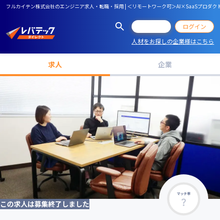
フルカイテン株式会社のエンジニア求人・転職・採用 | ＜リモートワーク可＞AI×SaaSプロダク
会員登録
ログイン
人材をお探しの企業様はこちら
求人
企業
マッチ率
この求人は募集終了しました