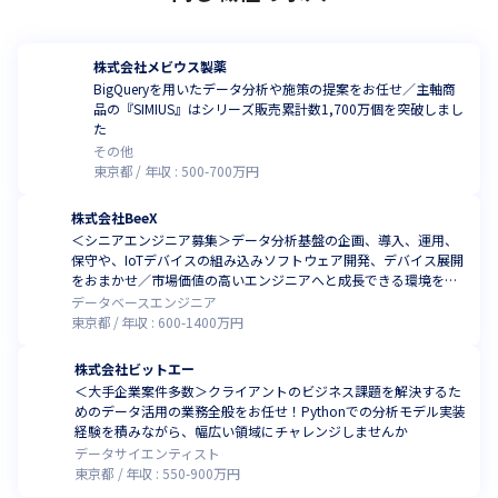
株式会社メビウス製薬
BigQueryを用いたデータ分析や施策の提案をお任せ／主軸商
品の『SIMIUS』はシリーズ販売累計数1,700万個を突破しまし
た
その他
東京都
年収 :
500
-
700
万円
株式会社BeeX
＜シニアエンジニア募集＞データ分析基盤の企画、導入、運用、
保守や、IoTデバイスの組み込みソフトウェア開発、デバイス展開
をおまかせ／市場価値の高いエンジニアへと成長できる環境を用
意しています
データベースエンジニア
東京都
年収 :
600
-
1400
万円
株式会社ビットエー
＜大手企業案件多数＞クライアントのビジネス課題を解決するた
めのデータ活用の業務全般をお任せ！Pythonでの分析モデル実装
経験を積みながら、幅広い領域にチャレンジしませんか
データサイエンティスト
東京都
年収 :
550
-
900
万円