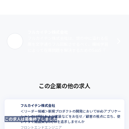
フルカイテン株式会社
フルカイテン株式会社は、世の中に溢れる在
庫を文字通りフル回転させるべく、機械学習
によって在庫問題を解決するためのSaaS『FU
LL KAITEN』を開発・提供しています。在庫
量を適正化するとは、大量生･･･
この企業の他の求人
フルカイテン株式会社
＜リーダー候補＞新規プロダクトの開発においてWebアプリケー
ションのUI設計および実装などをお任せ／顧客の視点に立ち、使
この求人は募集終了しました
こ
いやすく高品質なUX/UIを追求しませんか
フロントエンドエンジニア