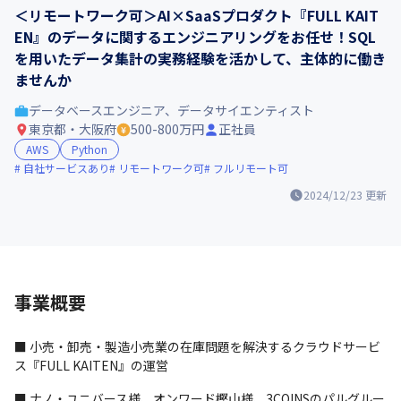
＜リモートワーク可＞AI×SaaSプロダクト『FULL KAIT
EN』のデータに関するエンジニアリングをお任せ！SQL
を用いたデータ集計の実務経験を活かして、主体的に働き
ませんか
データベースエンジニア、データサイエンティスト
東京都・大阪府
500-800万円
正社員
AWS
Python
自社サービスあり
リモートワーク可
フルリモート可
2024/12/23
更新
事業概要
■ 小売・卸売・製造小売業の在庫問題を解決するクラウドサービ
ス『FULL KAITEN』の運営
■ ナノ・ユニバース様、オンワード樫山様、3COINSのパルグルー