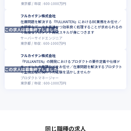
東京都
年収 :
600
-
1000
万円
フルカイテン株式会社
在庫問題を解決する『FULLKAITEN』におけるBE業務をお任せ／
大規模なデータを高速かつ効率良く処理することが求められるの
この求人は募集終了しました
こ
で高度なプロダクト開発スキルが身につきます
サーバーサイドエンジニア
東京都
年収 :
600
-
1000
万円
フルカイテン株式会社
『FULLKAITEN』の開発におけるプロダクトの要件定義や仕様ド
キュメントの管理などをお任せ／在庫問題を解決するプロダクト
この求人は募集終了しました
こ
で上流工程に携わった経験を活かしませんか
プロダクトマネージャー
東京都
年収 :
600
-
1000
万円
同じ職種の求人