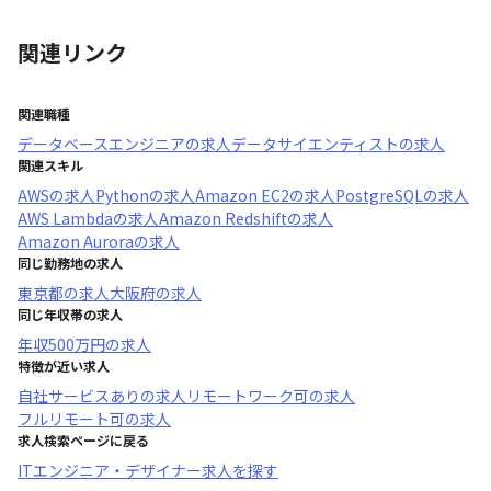
関連リンク
関連職種
データベースエンジニア
の求人
データサイエンティスト
の求人
関連スキル
AWS
の求人
Python
の求人
Amazon EC2
の求人
PostgreSQL
の求人
AWS Lambda
の求人
Amazon Redshift
の求人
Amazon Aurora
の求人
同じ勤務地の求人
東京都
の求人
大阪府
の求人
同じ年収帯の求人
年収
500万円
の求人
特徴が近い求人
自社サービスあり
の求人
リモートワーク可
の求人
フルリモート可
の求人
求人検索ページに戻る
ITエンジニア・デザイナー求人を探す