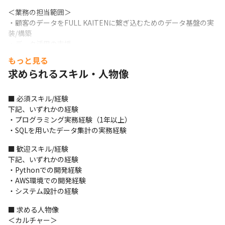
＜業務の担当範囲＞

・顧客のデータをFULL KAITENに繋ぎ込むためのデータ基盤の実
装/構築

・データ活用の支援
もっと見る
＜開発体制＞

求められるスキル・人物像
・開発責任者1名、フロントエンドエンジニア2名、バックエンド
エンジニア3名、データエンジニア1名と業務委託のエンジニアを
加えたチームで開発しています
■ 必須スキル/経験

下記、いずれかの経験

＜ミッション＞

・プログラミング実務経験（1年以上）

・顧客に『FULL KAITEN』を導入するために、顧客システムと
・SQLを用いたデータ集計の実務経験
『FULL KAITEN』との間でデータを自動連携させるプログラムを
実装し、スムーズに導入を進めることがデータエンジニアのミッ
■ 歓迎スキル/経験

ションです
下記、いずれかの経験

・Pythonでの開発経験

■ この仕事の面白み、魅力

・AWS環境での開発経験

・AI×SaaSのサービスに携われます

・システム設計の経験
・データエンジニアは、顧客が保持するビッグデータを『FULL 
KAITEN』に繋ぎ込む重要な役割を担っているため、顧客に最大の
■ 求める人物像

価値を届けるにはどのように連携すべきか、という視点を大切に
＜カルチャー＞
