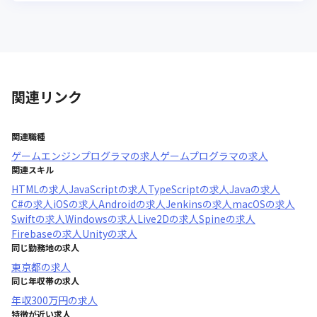
関連リンク
関連職種
ゲームエンジンプログラマ
の求人
ゲームプログラマ
の求人
関連スキル
HTML
の求人
JavaScript
の求人
TypeScript
の求人
Java
の求人
C#
の求人
iOS
の求人
Android
の求人
Jenkins
の求人
macOS
の求人
Swift
の求人
Windows
の求人
Live2D
の求人
Spine
の求人
Firebase
の求人
Unity
の求人
同じ勤務地の求人
東京都
の求人
同じ年収帯の求人
年収
300万円
の求人
特徴が近い求人