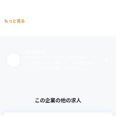
もっと見る
株式会社KMS
株式会社KMSは、世界中に感動体験を。とい
う企業ビジョンを掲げ、ゲーム事業を中心にA
Iソリューション事業やクラウドソリューショ
ン事業、デジタルコミック事業、広告事業を
展開しています。ゲーム事業において･･･
この企業の他の求人