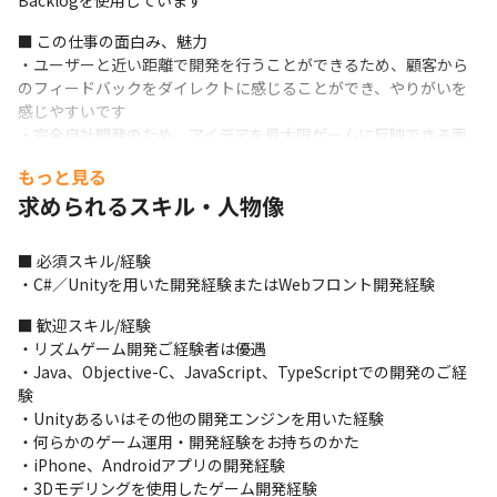
Backlogを使用しています
■ この仕事の面白み、魅力

・ユーザーと近い距離で開発を行うことができるため、顧客から
のフィードバックをダイレクトに感じることができ、やりがいを
感じやすいです

・完全自社開発のため、アイデアを最大限ゲームに反映できる面
白さがあります

もっと見る
・自社プロダクトの開発に携わることができるため、企画から開
求められるスキル・人物像
発まで、責任を持って幅広い業務に関わることができます

・職種ごとに業務領域を切り分けていないため、職種の枠を超え
て業務に関わることが可能です

■ 必須スキル/経験

・新技術や取り入れたことがない技術を積極的に取り入れてお
・C#／Unityを用いた開発経験またはWebフロント開発経験
り、技術の提案も積極的に行うことができます

・高度な技術だけではなく、マーケティング目線を養うことがで
■ 歓迎スキル/経験

きます

・リズムゲーム開発ご経験者は優遇

・新規事業のプロダクトに関われる可能性もあります
・Java、Objective-C、JavaScript、TypeScriptでの開発のご経
験

・Unityあるいはその他の開発エンジンを用いた経験

・何らかのゲーム運用・開発経験をお持ちのかた

・iPhone、Androidアプリの開発経験

・3Dモデリングを使用したゲーム開発経験
