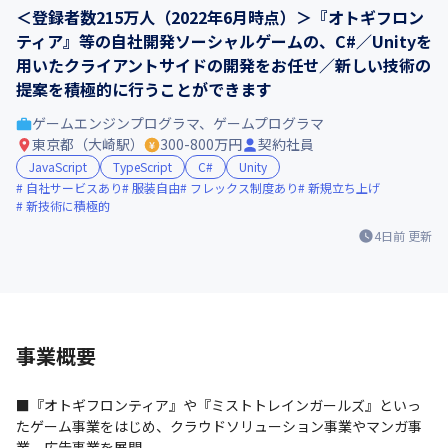
＜登録者数215万人（2022年6月時点）＞『オトギフロン
ティア』等の自社開発ソーシャルゲームの、C#／Unityを
用いたクライアントサイドの開発をお任せ／新しい技術の
提案を積極的に行うことができます
ゲームエンジンプログラマ、ゲームプログラマ
東京都（大崎駅）
300-800万円
契約社員
JavaScript
TypeScript
C#
Unity
自社サービスあり
服装自由
フレックス制度あり
新規立ち上げ
新技術に積極的
4日前
更新
事業概要
■『オトギフロンティア』や『ミストトレインガールズ』といっ
たゲーム事業をはじめ、クラウドソリューション事業やマンガ事
業、広告事業を展開