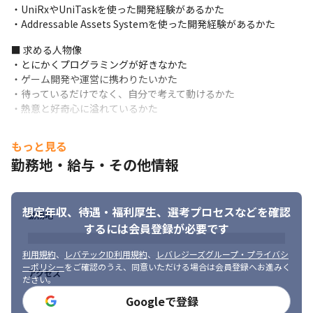
・UniRxやUniTaskを使った開発経験があるかた

・Addressable Assets Systemを使った開発経験があるかた
■ 求める人物像

・とにかくプログラミングが好きなかた

・ゲーム開発や運営に携わりたいかた

・待っているだけでなく、自分で考えて動けるかた

・熱意と好奇心に溢れているかた
もっと見る
勤務地・給与・その他情報
想定年収、待遇・福利厚生、
選考プロセスなどを確認
勤務地
するには会員登録が必要です
チームワークを大切にしています。
利用規約
、
レバテックID利用規約
、
レバレジーズグループ・プライバシ
ーポリシー
をご確認のうえ、同意いただける場合は会員登録へお進みく
アクセス
ださい。
Googleで登録