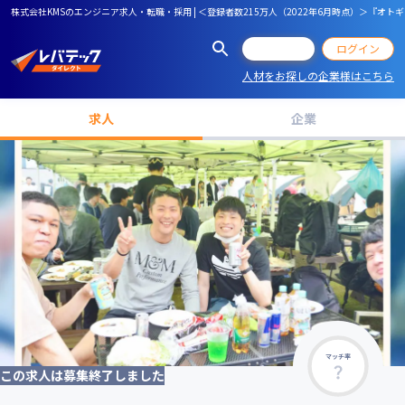
株式会社KMSのエンジニア求人・転職・採用 | ＜登録者数215万人（2022年6月時点）＞『
会員登録
ログイン
人材をお探しの企業様はこちら
求人
企業
マッチ率
この求人は募集終了しました