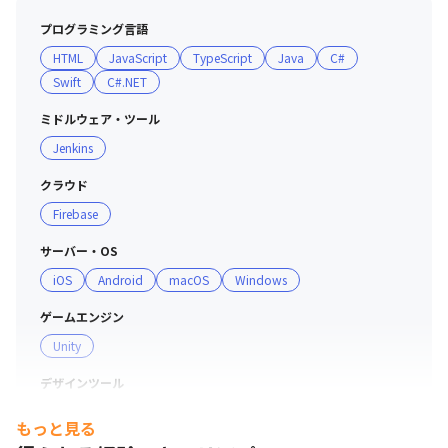
プログラミング言語
HTML
JavaScript
TypeScript
Java
C#
Swift
C#.NET
ミドルウェア・ツール
Jenkins
クラウド
Firebase
サーバー・OS
iOS
Android
macOS
Windows
ゲームエンジン
Unity
デザインツール
Live2D
Spine
WebGL
もっと見る