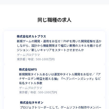
同じ職種の求人
株式会社オルトプラス
新規ゲームの開発・運用をお任せ！PHPを用いた開発経験を活か
しながら、設計から機能開発まで幅広い業務のスキルを磨けるポ
ジション／新しいキャリアをスタートさせませんか
ゲームプログラマ
東京都
年収 :
500
-
1000
万円
株式会社WFS
新規開発タイトルあるいは運営中タイトル開発をお任せ／『ア
ナザーエデン時空を超える猫』『ヘブンバーンズレッド』など
有名タイトル多数
ゲームプログラマ
東京都
年収 :
500
-
1000
万円
株式会社タキオン
プロジェクトリーダーとして、ゲームソフトの制作やメンバー