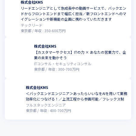
株式会社KMS
リードエンジニアとして急成長中の動画サービスで、バックエン
ドからフロントエンドまで幅広く担当／新フロントエンドへのマ
こ
イグレーションや新機能の企画に携わっていただきます
テックリード
東京都
年収 :
350
-
600
万円
株式会社KMS
【カスタマーサクセス】ITの力 × あなたの営業力で、企
こ
業の未来を動かそう
ITコンサル・セキュリティコンサル
東京都
年収 :
300
-
700
万円
株式会社KMS
＜バックエンドエンジニア＞あったらいいなをAIを用いて業務
こ
効率化につなげる！／上流工程から参画可能／フレックス制
フルスタックエンジニア
東京都
年収 :
400
-
700
万円