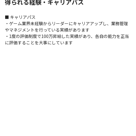
得られる経験・キャリアパス
開発手法
アジャイル
■ キャリアパス

プロジェクト管理
・ゲーム業界未経験からリーダーにキャリアアップし、業務管理
GitHub
やマネジメントを行っている実績があります

・1度の評価制度で100万昇給した実績があり、各自の能力を正当
マーケ・データ分析ツール
に評価することを大事にしています
Crashlytics
その他
Android Studio
Xcode
支給PC
現場で選択可能（Windows/Mac）