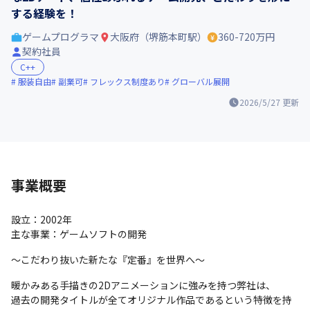
する経験を！
ゲームプログラマ
大阪府（堺筋本町駅）
360-720万円
契約社員
C++
服装自由
副業可
フレックス制度あり
グローバル展開
2026/5/27
更新
事業概要
設立：2002年

主な事業：ゲームソフトの開発
～こだわり抜いた新たな『定番』を世界へ～
暖かみある手描きの2Dアニメーションに強みを持つ弊社は、

過去の開発タイトルが全てオリジナル作品であるという特徴を持