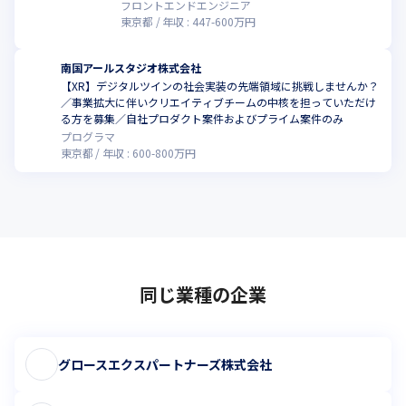
フロントエンドエンジニア
東京都
年収 :
447
-
600
万円
南国アールスタジオ株式会社
【XR】デジタルツインの社会実装の先端領域に挑戦しませんか？
／事業拡大に伴いクリエイティブチームの中核を担っていただけ
る方を募集／自社プロダクト案件およびプライム案件のみ
プログラマ
東京都
年収 :
600
-
800
万円
同じ業種の企業
グロースエクスパートナーズ株式会社