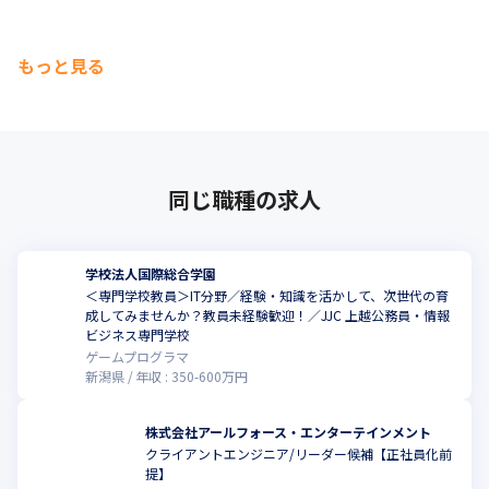
もっと見る
同じ職種の求人
学校法人国際総合学園
＜専門学校教員＞IT分野／経験・知識を活かして、次世代の育
成してみませんか？教員未経験歓迎！／JJC 上越公務員・情報
ビジネス専門学校
ゲームプログラマ
新潟県
年収 :
350
-
600
万円
株式会社アールフォース・エンターテインメント
クライアントエンジニア/リーダー候補【正社員化前
提】