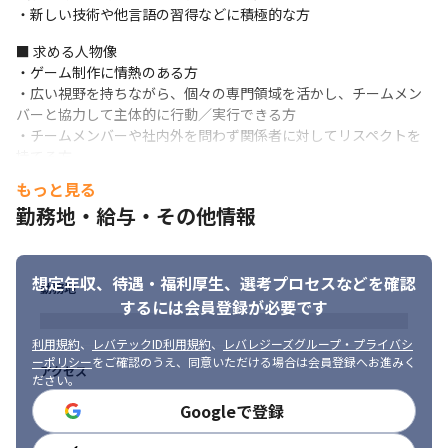
・新しい技術や他言語の習得などに積極的な方
■ 求める人物像

・ゲーム制作に情熱のある方

・広い視野を持ちながら、個々の専門領域を活かし、チームメン
バーと協力して主体的に行動／実行できる方

・チームメンバーや社内外を問わず関係者に対してリスペクトを
持てる方
もっと見る
勤務地・給与・その他情報
想定年収、待遇・福利厚生、
選考プロセスなどを確認
勤務地
するには会員登録が必要です
利用規約
、
レバテックID利用規約
、
レバレジーズグループ・プライバシ
ーポリシー
をご確認のうえ、同意いただける場合は会員登録へお進みく
アクセス
ださい。
Googleで登録