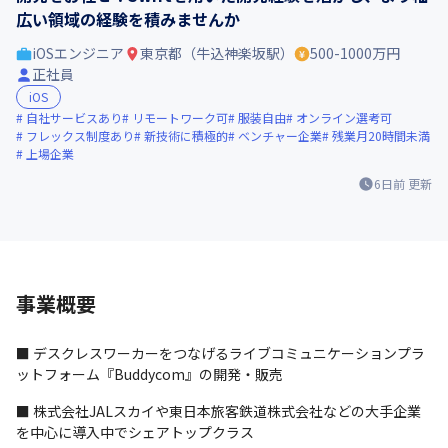
広い領域の経験を積みませんか
iOSエンジニア
東京都（牛込神楽坂駅）
500-1000万円
正社員
iOS
自社サービスあり
リモートワーク可
服装自由
オンライン選考可
フレックス制度あり
新技術に積極的
ベンチャー企業
残業月20時間未満
上場企業
6日前
更新
事業概要
■ デスクレスワーカーをつなげるライブコミュニケーションプラ
ットフォーム『Buddycom』の開発・販売
■ 株式会社JALスカイや東日本旅客鉄道株式会社などの大手企業
を中心に導入中でシェアトップクラス