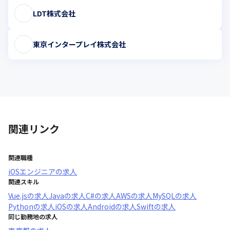
LDT株式会社
東京インタープレイ株式会社
関連リンク
関連職種
iOSエンジニア
の求人
関連スキル
Vue.js
の求人
Java
の求人
C#
の求人
AWS
の求人
MySQL
の求人
Python
の求人
iOS
の求人
Android
の求人
Swift
の求人
同じ勤務地の求人