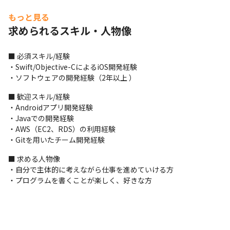
周辺機器対応

もっと見る
ユーザーはスマホ単体ではなく、さまざまな周辺機器を通してア
求められるスキル・人物像
プリを操作しています。

スマホと周辺機器の接続から、『Buddycom』の機能との連携ま
でを開発します。
■ 必須スキル/経験

・Swift/Objective-CによるiOS開発経験

OSバージョン対応

・ソフトウェアの開発経験（2年以上 ）
バージョン互換をもちろんですが、iOSの新機能を『Buddycom』
に取り込むことでユーザーに新しい体験を提供します。
■ 歓迎スキル/経験

・Androidアプリ開発経験

＜入社後の流れ＞

・Javaでの開発経験

・『Buddycom』のサービス全体について理解を深めていただき
・AWS（EC2、RDS）の利用経験

ます

・Gitを用いたチーム開発経験
・開発タスクを行っていただくにあたり必要となる環境構築をし
ます

■ 求める人物像

・構築した環境においてソースコードリーディングやデバッグを
・自分で主体的に考えながら仕事を進めていける方

行っていただくことで開発の前提となる知識を身につけてもらい
・プログラムを書くことが楽しく、好きな方
ます

・開発チーム内で話し合い、経験、スキルや希望に出来るだけ応
じたタスクをお任せします
■ この仕事の面白み、魅力
