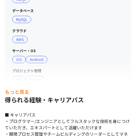
・メンバーがチャレンジすることは、みんなで支えていこ
うという文化があります

データベース
・各エンジニアに裁量があり、詳細な開発スケジュールは
MySQL
自分で組むことができる環境です
クラウド
AWS
サーバー・OS
iOS
Android
プロジェクト管理
Git
Notion
もっと見る
コミュニケーションツール
得られる経験・キャリアパス
Slack
支給PC
■ キャリアパス

現場で選択可能（Windows/Mac）
・プログラマー/エンジニアとしてフルスタックな技術を身につけ
ていただき、エキスパートとして活躍いただけます

・開発プロセス管理やチームビルディングのリーダーとしてマネ