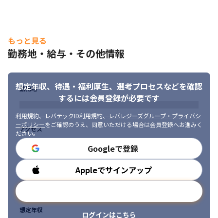
・自社サービスの開発をすべて内製で行っているため、コードを
書くタスクを自分で行えます

・サービスを利用するお客さんの声は、営業担当を通して聞くこ
とができるので、開発にやりがいを持てる環境です

もっと見る
・これから他社のサービスとの連携を増やしていく方針のため、
勤務地・給与・その他情報
新しいサービスや機能に触れていける機会があります

・2022年現在、昨季の成長率50％で拡大しているフェーズである
ため、よりシェア拡大に向けた会社の動きを楽しむことができま
想定年収、待遇・福利厚生、
選考プロセスなどを確認
す

勤務地
するには会員登録が必要です
・公共交通機関や大手小売りチェーンで使われているサービスの
開発で、その機能や処理がどうあるべきか、どういった技術で解
利用規約
、
レバテックID利用規約
、
レバレジーズグループ・プライバシ
決していくか、といったことを自身で考えていく過程を経験でき
ーポリシー
をご確認のうえ、同意いただける場合は会員登録へお進みく
アクセス
ます

ださい。
・課題を自分で考える試行錯誤のプロセス、チームで連携し解決
Googleで登録
に導くプロセスなど、プログラマとして一生使える経験を数多く
得ることができます
Appleでサインアップ
勤務時間
メールアドレスで登録
想定年収
ログインはこちら