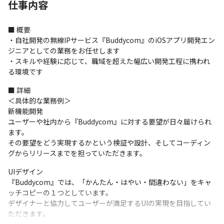
仕事内容
■ 概要

・自社開発の無線IPサービス『Buddycom』のiOSアプリ開発エン
ジニアとしての業務をお任せします

・スキルや経験に応じて、職域を超えた幅広い開発工程に携われ
る環境です
■ 詳細

＜具体的な業務例＞

新機能開発

ユーザーや社内から『Buddycom』に対する要望が日々届けられ
ます。

その要望をどう実現するかという検証や設計、そしてコーディン
グからリリースまでを担っていただきます。
UIデザイン

『Buddycom』では、「かんたん・はやい・間違わない」をキャ
ッチコピーの１つとしています。

デザイナーと協力してユーザーが満足するUIの実現を目指してい
ただきます。