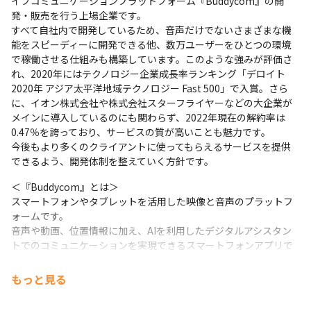
イブコミュニケーションプラットフォーム『Buddycom』の開
発・販売を行う上場企業です。

すべて自社内で開発しているため、音声だけでないさまざまな機
能をスピーディーに開発できる他、数万ユーザーをひとつの環境
で稼働させる仕組みも構築しています。このような強みが評価さ
れ、2020年にはテクノロジー企業成長率ランキング「デロイト 
2020年 アジア太平洋地域テクノロジー Fast 500」で入賞。さら
に、イオン株式会社や株式会社スターフライヤーなどの大企業が
メインに導入しているのにも関わらず、2022年現在の解約率は
0.47％を誇っており、サービスの質が高いことも魅力です。

今後もより多くのクライアントに使ってもらえるサービスを提供
できるよう、開発体制を整えていく方針です。
＜『Buddycom』とは＞

スマートフォンやタブレットを活用した映像と音声のプラットフ
ォームです。

音声や動画、位置情報に加え、AIを利用したデジタルアシスタン
トでのコミュニケーションを実現できるスマートフォンアプリで
もあります。

業界業種を問わず、現場の課題を解決するコミュニケーションツ
もっと見る
ールとして活用されています。