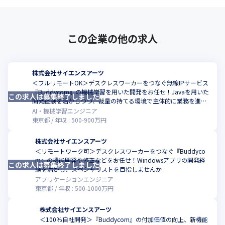
この企業の他の求人
株式会社サイエンスアーツ
＜フルリモートOK＞デスクレスワーカーをつなぐ無線IPサービス
『Buddycom』の機械学習を用いた開発をお任せ！Javaを用いた
この求人は募集終了しました
開発経験を活かしつつ、裁量の持てる環境で主体的に業務を進め
てみませんか
AI・機械学習エンジニア
東京都
年収 :
500
-
900
万円
株式会社サイエンスアーツ
＜リモートワーク可＞デスクレスワーカーをつなぐ『Buddyco
m』の機能開発や修正などをお任せ！Windowsアプリの開発経
この求人は募集終了しました
験を活かし、スペシャリストを目指しませんか
アプリケーションエンジニア
東京都
年収 :
500
-
1000
万円
株式会社サイエンスアーツ
＜100％自社開発＞『Buddycom』の付加価値の向上、新機能