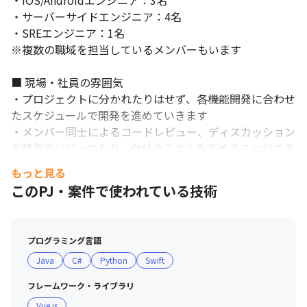
・iOS/Androidエンジニア：3名

・サーバーサイドエンジニア：4名

・SREエンジニア：1名

※複数の職域を担当しているメンバーもいます

■ 現場・社員の雰囲気

・プロジェクトに分かれたりはせず、各機能開発に合わせ
たスケジュールで開発を進めていきます

・メンバー同士によるコードレビュー、ディスカッション
を積極的に行っており、自分のスキルを高めることができ
ます

もっと見る
・一人でできないことをチームワークで解決するために、
このPJ・案件で使われている技術
コミュニケーションを積極的にとっています

・スキル次第でどんどん仕事を任せてもらえる環境です

裁量を持って業務に取り組むことができます。
・ただ言われた指示通りに作業するのではなく、自分の意
プログラミング言語
見を伝えて積極的にディスカッションできる雰囲気があり
Java
C#
Python
Swift
ます

・営業担当と距離が近く、どんな開発がしたいかをすぐに
フレームワーク・ライブラリ
相談できる関係性ができています

Vue.js