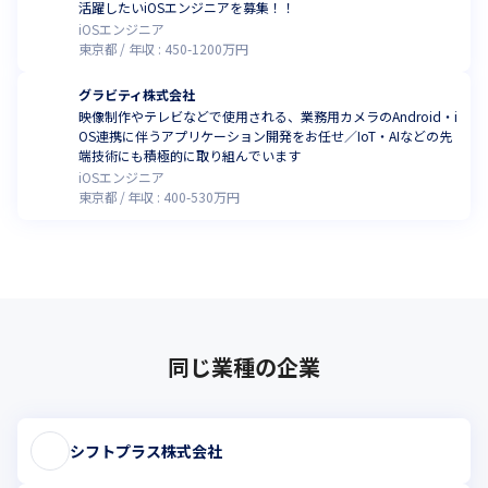
活躍したいiOSエンジニアを募集！！
iOSエンジニア
東京都
年収 :
450
-
1200
万円
グラビティ株式会社
映像制作やテレビなどで使用される、業務用カメラのAndroid・i
OS連携に伴うアプリケーション開発をお任せ／IoT・AIなどの先
端技術にも積極的に取り組んでいます
iOSエンジニア
東京都
年収 :
400
-
530
万円
同じ業種の企業
シフトプラス株式会社