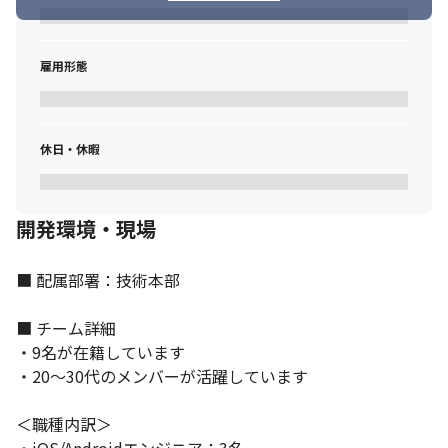
雇用形態
休日・休暇
開発環境・現場
■ 配属部署：技術本部

■ チーム詳細

デスクレスワーカーをつなぐサービスです。
・9名が在籍しています

・20～30代のメンバーが活躍しています

＜職種内訳＞
