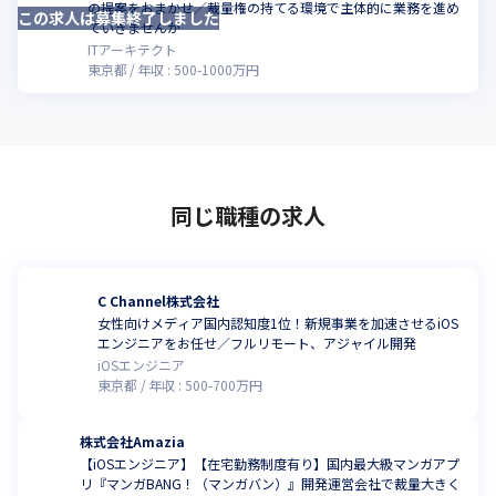
の提案をおまかせ／裁量権の持てる環境で主体的に業務を進め
この求人は募集終了しました
ていきませんか
ITアーキテクト
東京都
年収 :
500
-
1000
万円
同じ職種の求人
C Channel株式会社
女性向けメディア国内認知度1位！新規事業を加速させるiOS
エンジニアをお任せ／フルリモート、アジャイル開発
iOSエンジニア
東京都
年収 :
500
-
700
万円
株式会社Amazia
【iOSエンジニア】【在宅勤務制度有り】国内最大級マンガアプ
リ『マンガBANG！（マンガバン）』開発運営会社で裁量大きく