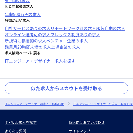
東京都
の求人
同じ年収帯の求人
年収
500万円
の求人
特徴が近い求人
自社サービスあり
の求人
リモートワーク可
の求人
服装自由
の求人
オンライン選考可
の求人
フレックス制度あり
の求人
新技術に積極的
の求人
ベンチャー企業
の求人
残業月20時間未満
の求人
上場企業
の求人
求人検索ページに戻る
ITエンジニア・デザイナー求人を探す
似た求人からスカウトを受け取る
ITエンジニア・デザイナーの求人・転職TOP
ITエンジニア・デザイナーの求人・転職を探
IT・Web求人を探す
個人向けお問い合わせ
よくある質問
サイトマップ