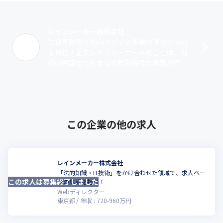
レインメーカー株式会社
法律事務所×Webメディア事業の領域でNo.1
を目指す企業レインメーカー株式会社は、現
役の弁護士でもある代表取締役の岡野が経営
する法律事務所のWeb開発チームがスピンオ
フして、2016年に設立された会･･･
この企業の他の求人
レインメーカー株式会社
「法的知識・IT技術」をかけ合わせた領域で、求人ペー
この求人は募集終了しました
ジの広報を担当！
Webディレクター
東京都
年収 :
720
-
960
万円