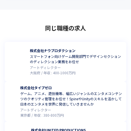
同じ職種の求人
株式会社ナウプロダクション
スマートフォン向けゲーム開発部門でデザインセクション
のディレクション業務をお任せ
アートディレクター
大阪府
年収 :
400
-
1000
万円
株式会社タイプゼロ
ゲーム、アニメ、遊技機等、幅広いジャンルのエンタメコンテン
ツのクオリティ管理をお任せ！SpineやUnityのスキルを活かして
日本のエンタメを世界に発信していきませんか
アートディレクター
東京都
年収 :
380
-
800
万円
株式会社UNITED PRODUCTIONS