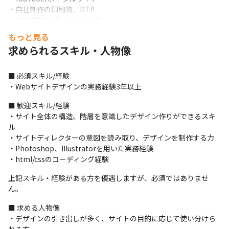
・自社制作の印刷物、DTP

・自社運営YouTubeチャンネル
もっと見る
＜当社企画/制作サイト＞

求められるスキル・人物像
https://xn--3kq2bv77bbkgiviey3dq1g.com

https://uaas.jp

https://atomfirm.com

■ 必須スキル/経験

https://utubernext.jp

・Webサイトデザインの実務経験3年以上
https://rainmakers.co.jp
■ 歓迎スキル/経験

・サイト全体の構造、階層を意識したデザイン作りができるスキ
ル

・サイトディレクターの意図を読み取り、デザインを制作する力

・Photoshop、Illustratorを用いた実務経験

・html/cssのコーディング経験
上記スキル・経験がある方を優遇しますが、必須ではありませ
ん。
■ 求める人物像

・デザインの引き出しが多く、サイトの目的に応じて使い分けら