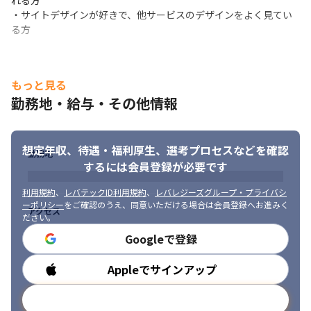
れる方

・サイトデザインが好きで、他サービスのデザインをよく見てい
る方
もっと見る
勤務地・給与・その他情報
想定年収、待遇・福利厚生、
選考プロセスなどを確認
勤務地
するには会員登録が必要です
利用規約
、
レバテックID利用規約
、
レバレジーズグループ・プライバシ
ーポリシー
をご確認のうえ、同意いただける場合は会員登録へお進みく
アクセス
ださい。
Googleで登録
Appleでサインアップ
勤務時間
メールアドレスで登録