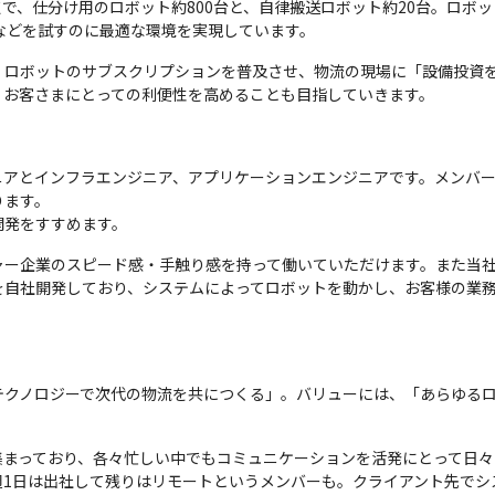
点で、仕分け用のロボット約800台と、自律搬送ロボット約20台。ロボッ
携などを試すのに最適な環境を実現しています。
、ロボットのサブスクリプションを普及させ、物流の現場に「設備投資
、お客さまにとっての利便性を高めることも目指していきます。
ニアとインフラエンジニア、アプリケーションエンジニアです。メンバ
ます。

開発をすすめます。
ャー企業のスピード感・手触り感を持って働いていただけます。また当
を自社開発しており、システムによってロボットを動かし、お客様の業
テクノロジーで次代の物流を共につくる」。バリューには、「あらゆる
。
まっており、各々忙しい中でもコミュニケーションを活発にとって日々
週1日は出社して残りはリモートというメンバーも。クライアント先でシ