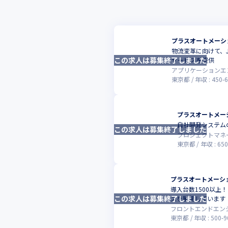
プラスオートメーシ
物流変革に向けて、J
この求人は募集終了しました
サービスを提供
アプリケーションエ
東京都
年収 :
450
-
プラスオートメー
自社開発システム
この求人は募集終了しました
プロジェクトマネ
東京都
年収 :
650
プラスオートメーシ
導入台数1500以
この求人は募集終了しました
スを展開しています
フロントエンドエン
東京都
年収 :
500
-
9