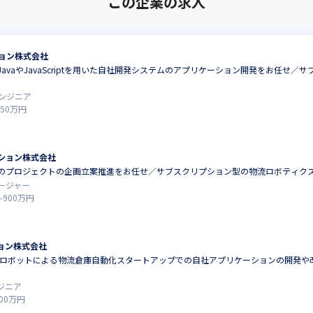
この企業の求人
ョン株式会社
avaやJavaScriptを用いた自社開発システムのアプリケーション開発をお任せ
ンジニア
650
万円
ション株式会社
のプロジェクトの企画立案推進をお任せ／サブスクリプション型の物流ロボティク
ージャー
-
900
万円
ョン株式会社
上！ロボットによる物流倉庫自動化スタートアップでの自社アプリケーションの開発や改
ジニア
00
万円