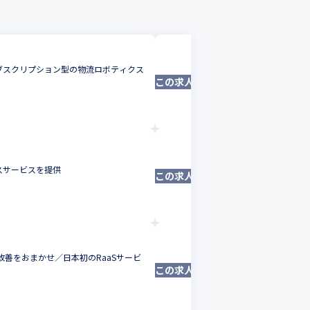
プラスオートメーション
／サブスクリプション型の物流ロボティクス
物流ロボティクスサービ
この求人は募集終了しました
運用をおまかせ／大手総
フロントエンドエンジニ
東京都
年収 :
500
-
900
プラスオートメー
スサービスを提供
導入台数1500
この求人は募集終了しました
インフラエンジニ
東京都
年収 :
600
プラスオートメーシ
善をおまかせ／日本初のRaaSサービ
物流ロボティクスサ
この求人は募集終了しました
流倉庫自動化携われ
システム管理者
東京都
年収 :
500
-
9