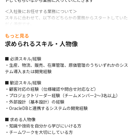
トしてもらいながら業務に入っていただきます
＜入社後にお任せする業務について＞

スキルに合わせて、以下のどちらかの業務からスタートしていた
だく予定です。

また、ゆくゆくはどちらも対応していただけるように、サポート
もっと見る
していきます。

求められるスキル・人物像
・パッケージシステム向けのツールの開発（ウォーターフォール
開発）

・パッケージシステムの機能を理解した上で、お客様先で導入支
■ 必須スキル/経験

援
・生産、物流、販売、在庫管理、原価管理のうちいずれかのシス
テム導入または開発経験
■ この仕事の面白み、魅力

・システムの開発だけでなく、システムの導入まで携わることが
■ 歓迎スキル/経験

できます

・顧客対応の経験（仕様確認や問合せ対応など）

・手を上げればチャレンジできる環境があります

・プロジェクトリーダー経験（チームメンバー2～3名以上）　

・多くのプログラマーに対しての作業指示だけでなく、スケジュ
・外部設計（基本設計）の経験

ール管理や課題管理などもお任せするため、裁量のある仕事に携
・OracleDBと連携するシステムの開発経験
われるポジションです

・長い期間をかけ、大きな困難を乗り越えることで、システムが
■ 求める人物像

本稼働した際に共に歩んだお客様から感謝をしてもらえるやりが
・知識や技術を自分から学びにいける方

いのある仕事です
・チームワークを大切にしている方