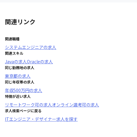
関連リンク
関連職種
システムエンジニア
の求人
関連スキル
Java
の求人
Oracle
の求人
同じ勤務地の求人
東京都
の求人
同じ年収帯の求人
年収
500万円
の求人
特徴が近い求人
リモートワーク可
の求人
オンライン選考可
の求人
求人検索ページに戻る
ITエンジニア・デザイナー求人を探す