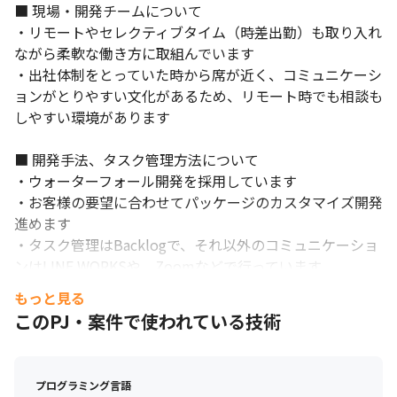
■ 現場・開発チームについて

・リモートやセレクティブタイム（時差出勤）も取り入れ
ながら柔軟な働き方に取組んでいます

・出社体制をとっていた時から席が近く、コミュニケーシ
ョンがとりやすい文化があるため、リモート時でも相談も
しやすい環境があります

■ 開発手法、タスク管理方法について

・ウォーターフォール開発を採用しています

・お客様の要望に合わせてパッケージのカスタマイズ開発
進めます

・タスク管理はBacklogで、それ以外のコミュニケーショ
ンはLINE WORKSや、Zoomなどで行っています

もっと見る
■ その他に使われる技術について

このPJ・案件で使われている技術
・フレームワーク：Eclipse
プログラミング言語