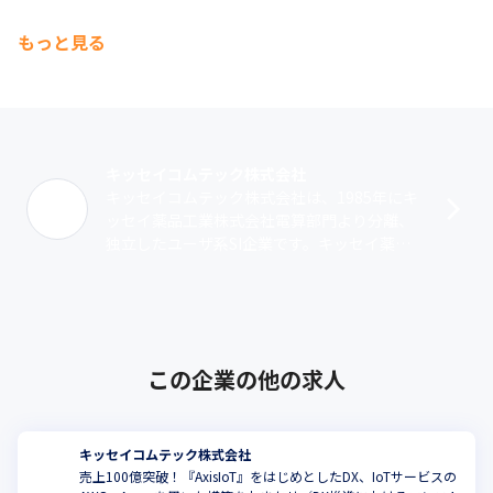
もっと見る
キッセイコムテック株式会社
キッセイコムテック株式会社は、1985年にキ
ッセイ薬品工業株式会社電算部門より分離、
独立したユーザ系SI企業です。キッセイ薬品
工業株式会社の大規模システム開発で培われ
たさまざまな技術・ノウハウを活かし･･･
この企業の他の求人
キッセイコムテック株式会社
売上100億突破！『AxisIoT』をはじめとしたDX、IoTサービスの