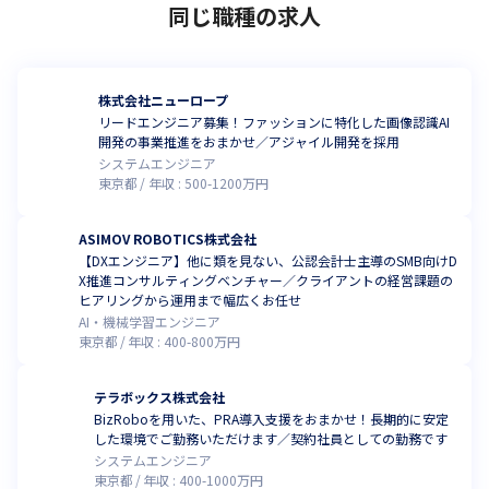
同じ職種の求人
株式会社ニューロープ
リードエンジニア募集！ファッションに特化した画像認識AI
開発の事業推進をおまかせ／アジャイル開発を採用
システムエンジニア
東京都
年収 :
500
-
1200
万円
ASIMOV ROBOTICS株式会社
【DXエンジニア】他に類を見ない、公認会計士主導のSMB向けD
X推進コンサルティングベンチャー／クライアントの経営課題の
ヒアリングから運用まで幅広くお任せ
AI・機械学習エンジニア
東京都
年収 :
400
-
800
万円
テラボックス株式会社
BizRoboを用いた、PRA導入支援をおまかせ！長期的に安定
した環境でご勤務いただけます／契約社員としての勤務です
システムエンジニア
東京都
年収 :
400
-
1000
万円