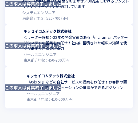
AWS、Azureを用いた構築をおまかせ／DX推進におけるワンスト
この求人は募集終了しました
ップソリューションを提供しています
システムエンジニア
東京都
年収 :
520
-
700
万円
キッセイコムテック株式会社
＜リーダー候補＞22年の開発実績のある『mcframe』パッケー
ジシステムの営業をお任せ！社内に蓄積された幅広い知識を使
この求人は募集終了しました
って提案できるのが魅力
セールスエンジニア
東京都
年収 :
450
-
700
万円
キッセイコムテック株式会社
『AxisIoT』などの自社サービスの提案をお任せ！お客様の要
この求人は募集終了しました
望に合わせてDXソリューションの推進ができるポジション
セールスエンジニア
東京都
年収 :
410
-
500
万円