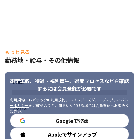
もっと見る
勤務地・給与・その他情報
想定年収、待遇・福利厚生、
選考プロセスなどを確認
勤務地
するには会員登録が必要です
利用規約
、
レバテックID利用規約
、
レバレジーズグループ・プライバシ
ーポリシー
をご確認のうえ、同意いただける場合は会員登録へお進みく
アクセス
ださい。
Googleで登録
Appleでサインアップ
勤務時間