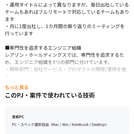
・運用タイトルによって異なりますが、毎日出社している
チームもあればフルリモートで対応しているチームもあり
ます

・月に1度出社し、1カ月間の振り返りのミーティングを
行っています

■専門性を追求するエンジニア組織

レアゾン・ホールディングスでは、専門性を追求するた
め、エンジニア組織を3つの部門に分けています。

・開発部門：自社サービス・プロダクトの開発/運用を推
進

・データ分析（機械学習）部門：各事業において論理的/
もっと見る
数理的思考を用いたデータ分析を通じて、新規事業開発の
このPJ・案件で使われている技術
成功に牽引

・研究部門：自然言語処理/音声情報処理など、ヒューマ
ンインタラクション分野での研究を推進、ベンチャー企業
支給PC
には珍しく、グループ内に自社研究所を保有

PC・スペック選択自由（Mac / Win / Notebook / Desktop）
各部門が専門性を活かし、レアゾン・ホールディングスの