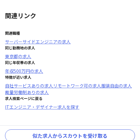
関連リンク
関連職種
サーバーサイドエンジニア
の求人
同じ勤務地の求人
東京都
の求人
同じ年収帯の求人
年収
500万円
の求人
特徴が近い求人
自社サービスあり
の求人
リモートワーク可
の求人
服装自由
の求人
裁量労働制あり
の求人
求人検索ページに戻る
ITエンジニア・デザイナー求人を探す
似た求人からスカウトを受け取る