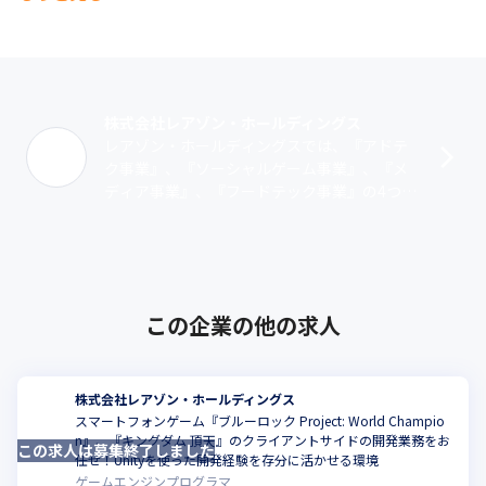
株式会社レアゾン・ホールディングス
レアゾン・ホールディングスでは、『アドテ
ク事業』、『ソーシャルゲーム事業』、『メ
ディア事業』、『フードテック事業』の4つの
事業領域を中心に展開しております。2021年
6月1日には、グループ会社のmen･･･
この企業の他の求人
株式会社レアゾン・ホールディングス
スマートフォンゲーム『ブルーロック Project: World Champio
n』、『キングダム 頂天』のクライアントサイドの開発業務をお
この求人は募集終了しました
こ
任せ！Unityを使った開発経験を存分に活かせる環境
ゲームエンジンプログラマ