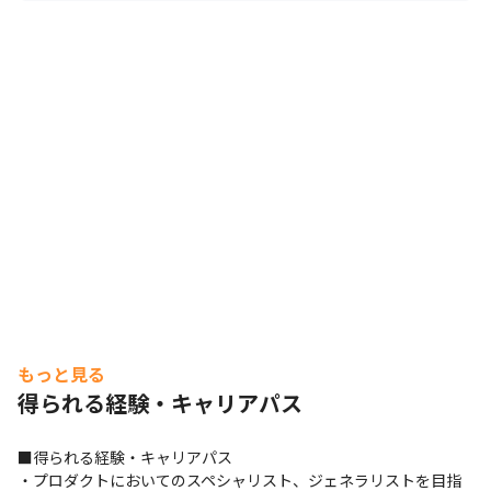
事業成長を牽引しています。

■Reazon Holdings, inc.の組織における4つの特徴

・No fear of failure

弊社では、失敗に対しネガティブな評価をしません。

野心を持ちながら挑戦しつづける方を高く評価します。

・Team diversity

Google、Apple、BCG、P＆G、IBM、KPMG、
Salesforce、リクルート、メルカリ、DeNA、楽天、サイ
バーエージェント、ヤフー、グリー、NRI、電通、Uber、
NTT、理化学研究所など、多様な企業出身のプロフェッ
ショナルメンバーがいます。

・Personnel evaluation system

年齢・年次に関係なく実力・成果それぞれに対して正当な
もっと見る
評価制度を採用しており、実力次第で "どこまででも" 上
得られる経験・キャリアパス
にいけます。

・Flat organization

■得られる経験・キャリアパス

役職・年齢・性別に関係なく、どんどん自分の意見をメン
・プロダクトにおいてのスペシャリスト、ジェネラリストを目指