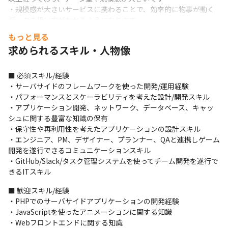
・規模感が大きいサービスに携わることで、効率的に物事が動く
データの扱い方がわかるようになります

・ボトルネックとなる課題を解消していくことで知見がつきます
もっと見る
求められるスキル・人物像
■ 必須スキル/経験

・サーバサイドのフレームワークを使った開発/運用経験

・パフォーマンスとスケーラビリティを考えた設計/開発スキル

・アプリケーション開発、ネットワーク、データベース、キャッ
シュに関する豊富な知識の保有

・保守性や再利用性を考えたアプリケーションの設計スキル

・エンジニア、PM、デザイナー、プランナー、QAと連携しゲーム
開発を遂行できるコミュニケーションスキル

・GitHub/Slack/タスク管理システムを使ってチーム開発を遂行で
きるITスキル
■ 歓迎スキル/経験

・PHPでのサーバサイドアプリケーションの開発経験

・JavaScriptを使ったアニメーションに関する知識

・Webフロントエンドに関する知識
