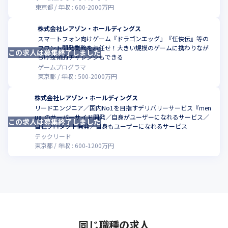
東京都
年収 :
600
-
2000
万円
株式会社レアゾン・ホールディングス
スマートフォン向けゲーム『ドラゴンエッグ』『任侠伝』等の
フロント開発業務をお任せ！大きい規模のゲームに携わりなが
この求人は募集終了しました
こ
らげ技術的チャレンジもできる
ゲームプログラマ
東京都
年収 :
500
-
2000
万円
株式会社レアゾン・ホールディングス
リードエンジニア／国内No1を目指すデリバリーサービス『men
u』のサーバーサイド開発／自身がユーザーになれるサービス／
この求人は募集終了しました
こ
自社プロダクト開発／自身もユーザーになれるサービス
テックリード
東京都
年収 :
600
-
1200
万円
同じ職種の求人