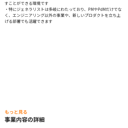
バー間で出し合います。

すことができる環境です

フラットな関係性を築くことは、組織にとってもビジネス
・特にジェネラリストは多岐にわたっており、PMやPdMだけでな
としても良いと考えています。 

く、エンジニアリング以外の事業や、新しいプロダクトを立ち上
げる部署でも活躍できます
■開発環境

サーバサイド：PHP

フロントエンド：HTML5/Spine

データベース：Redis

インフラ：各種CDN

ツール：NewRelic/ GAS
もっと見る
事業内容の詳細