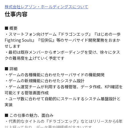
株式会社レアゾン・ホールディングスについて
仕事内容
■ 概要

・スマートフォン向けゲーム『ドラゴンエッグ』『はじめの一歩 
Fighting Souls』『任侠伝』等のサーバサイド開発業務をおまか
せします

・最初は既存メンバーからオンボーディングを受け、徐々にタス
クの難易度を上げていく予定です
■ 詳細

・ゲームの各種機能に合わせたサーバサイドの機能開発

・ゲームの新規機能に合わせたシステム設計

・ゲーム運営チームが利用する各種管理、データ作成、KPI確認を
可能とする管理画面作成

・ユーザ数に合わせて自動的にスケールするシステム基盤設計と
実装
■ この仕事の魅力、面白み

・代表的なタイトルの『ドラゴンエッグ』なとはリリースから6年
以上経っており、データ量や規模感が大きいです
