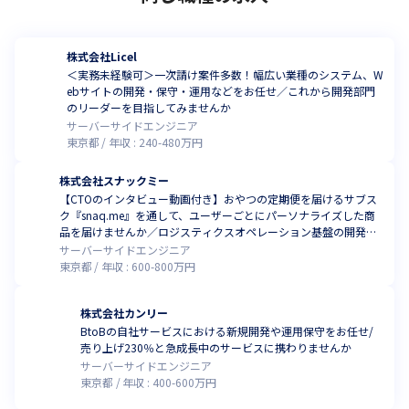
株式会社Licel
＜実務未経験可＞一次請け案件多数！幅広い業種のシステム、W
ebサイトの開発・保守・運用などをお任せ／これから開発部門
のリーダーを目指してみませんか
サーバーサイドエンジニア
東京都
年収 :
240
-
480
万円
株式会社スナックミー
【CTOのインタビュー動画付き】おやつの定期便を届けるサブス
ク『snaq.me』を通して、ユーザーごとにパーソナライズした商
品を届けませんか／ロジスティクスオペレーション基盤の開発を
お任せ
サーバーサイドエンジニア
東京都
年収 :
600
-
800
万円
株式会社カンリー
BtoBの自社サービスにおける新規開発や運用保守をお任せ/
売り上げ230％と急成長中のサービスに携わりませんか
サーバーサイドエンジニア
東京都
年収 :
400
-
600
万円