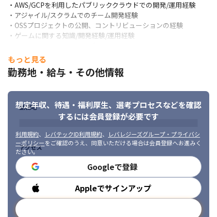
・AWS/GCPを利用したパブリッククラウドでの開発/運用経験

・アジャイル/スクラムでのチーム開発経験

・OSSプロジェクトの公開、コントリビューションの経験

勝利のために協力しあえるのが『ドラゴンエッグ』です。
・ゲームに関する知識/開発経験/運用経験

・エンジニアマネージャ、プロジェクトマネージャもしくはチー
ムリーダーの経験
もっと見る
勤務地・給与・その他情報
■ 求める人物像

・ゲームタイトルに誇りと愛着を持ち、自分の作品として品質に
こだわりをもって作れるエンジニアの方

想定年収、待遇・福利厚生、
選考プロセスなどを確認
・自身の業務範囲外でもバグや障害を見つけた場合には解消する
勤務地
ために取り組める方

するには会員登録が必要です
・同じチームのメンバー、同じ会社のメンバーには敬意をもっと
接することができる方

利用規約
、
レバテックID利用規約
、
レバレジーズグループ・プライバシ
ーポリシー
をご確認のうえ、同意いただける場合は会員登録へお進みく
・エンジニアとして好奇心と向上心を持ち、常に新しいことや知
アクセス
ださい。
識の拡張に取り組める方

・課題解決をするために最善と思える方法に挑戦でき、また最後
Googleで登録
までやりきれるエンジニアの方
Appleでサインアップ
勤務時間
メールアドレスで登録