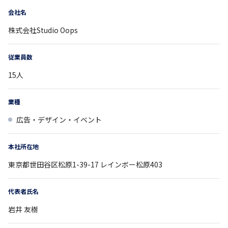
会社名
株式会社Studio Oops
従業員数
15
人
業種
広告・デザイン・イベント
本社所在地
東京都
世田谷区松原1-39-17
レインボー松原403
代表者氏名
岩井 友樹