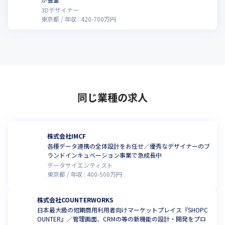
3Dデザイナー
東京都
年収 :
420
-
700
万円
同じ業種の求人
株式会社IMCF
各種データ連携の全体設計をお任せ／優秀なデザイナーのブ
ランドインキュベーション事業で急成長中
データサイエンティスト
東京都
年収 :
400
-
500
万円
株式会社COUNTERWORKS
日本最大級の短期商用利用者向けマーケットプレイス『SHOPC
OUNTER』／管理画面、CRMの等の新機能の設計・開発をプロ