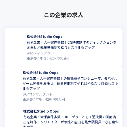
この企業の求人
株式会社Studio Oops
有名企業・大手案件多数！CG映像制作のディレクションを
お任せ／裁量労働制で給与もスキルもアップ
Webディレクター
東京都
年収 :
420
-
700
万円
株式会社Studio Oops
有名企業・大手案件多数！遊技機器やコンシューマ、モバイル
ゲーム開発をお任せ／裁量労働制でやればやるだけ対価もスキ
ルもアップ
SAPコンサルタント
東京都
年収 :
420
-
700
万円
株式会社Studio Oops
有名企業・大手案件多数！3Dモデラーとして遊技機の画面演
出を制作／クリエイターが個性と能力を最大限発揮できる案件
が豊富