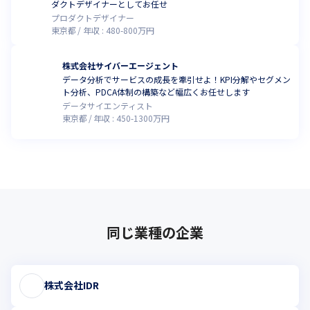
ダクトデザイナーとしてお任せ
プロダクトデザイナー
東京都
年収 :
480
-
800
万円
株式会社サイバーエージェント
データ分析でサービスの成長を牽引せよ！KPI分解やセグメン
ト分析、PDCA体制の構築など幅広くお任せします
データサイエンティスト
東京都
年収 :
450
-
1300
万円
同じ業種の企業
株式会社IDR