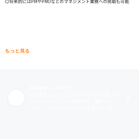
◎将来的にはPMやPMOなどのマネジメント業務への挑戦も可能
もっと見る
株式会社レッドクリフ
株式会社レッドクリフは、2014年に創業した
コンサルティングから開発まで、幅広いITソ
リューションを提供している企業です。元独
立系SIerに属していた代表の「大集団に負け
ない少数精鋭のエース集団をつく･･･