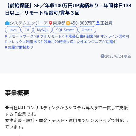
【前給保証】SE／年収100万円UP実績あり／年間休日133
日以上／リモート相談可/賞与３回
システムエンジニア
東京都
450-800万円
正社員
Java
C#
MySQL
SQL Server
Oracle
リモートワーク可
フルリモート可
服装自由
副業可
オンライン選考可
フレックス制度あり
残業月20時間未満
女性エンジニアが活躍中
裁量労働制あり
2026/6/24
更新
事業概要
◆当社はITコンサルティングからシステム導入まで一貫して支援
するIT企業です。

要件定義・設計・開発・テスト・運用までワンストップで対応し
ています。