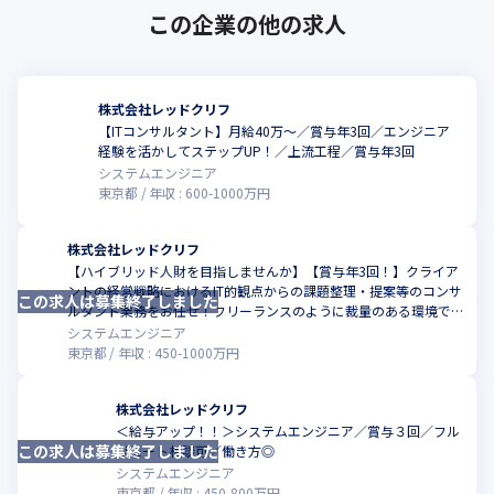
この企業の他の求人
株式会社レッドクリフ
【ITコンサルタント】月給40万～／賞与年3回／エンジニア
こ
経験を活かしてステップUP！／上流工程／賞与年3回
システムエンジニア
東京都
年収 :
600
-
1000
万円
株式会社レッドクリフ
【ハイブリッド人財を目指しませんか】【賞与年3回！】クライア
ントの経営戦略におけるIT的観点からの課題整理・提案等のコンサ
この求人は募集終了しました
こ
ルタント業務をお任せ！フリーランスのように裁量のある環境で
やりがいを持って働きませんか
システムエンジニア
東京都
年収 :
450
-
1000
万円
株式会社レッドクリフ
＜給与アップ！！＞システムエンジニア／賞与３回／フル
この求人は募集終了しました
リモート相談可／働き方◎
システムエンジニア
東京都
年収 :
450
-
800
万円