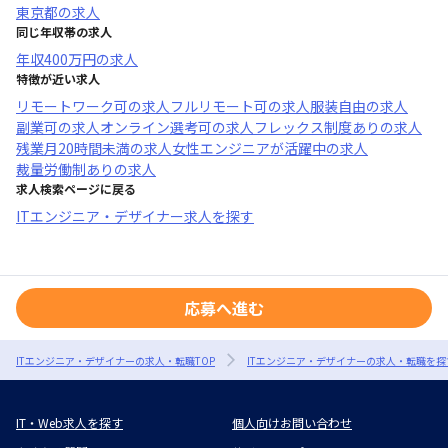
東京都
の求人
同じ年収帯の求人
年収
400万円
の求人
特徴が近い求人
リモートワーク可
の求人
フルリモート可
の求人
服装自由
の求人
副業可
の求人
オンライン選考可
の求人
フレックス制度あり
の求人
残業月20時間未満
の求人
女性エンジニアが活躍中
の求人
裁量労働制あり
の求人
求人検索ページに戻る
ITエンジニア・デザイナー求人を探す
応募へ進む
ITエンジニア・デザイナーの求人・転職TOP
ITエンジニア・デザイナーの求人・転職を探
IT・Web求人を探す
個人向けお問い合わせ