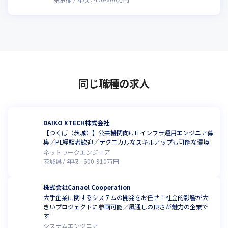
同じ職種の求人
DAIKO XTECH株式会社
【つくば（茨城）】公共機関向けITインフラ運用エンジニア募
集／PL経験者歓迎／テクニカルなスキルアップも可能な環境
ネットワークエンジニア
茨城県
年収 :
600
-
910
万円
株式会社Canael Cooperation
大手企業に関するシステムの開発をお任せ！社会的影響が大
きいプロジェクトに参画可能／風通しの良さが魅力の企業で
す
システムエンジニア