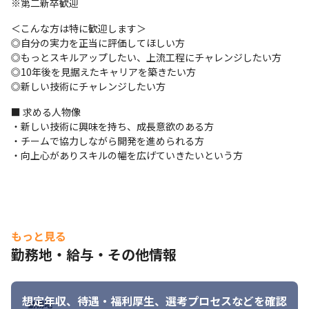
※第二新卒歓迎
・運用 / 保守
＜こんな方は特に歓迎します＞

会計・販売・生産などの基幹システムを中心に、SAPやOracleな
◎自分の実力を正当に評価してほしい方

どのERP導入や、周辺システムの開発に携わります。

◎もっとスキルアップしたい、上流工程にチャレンジしたい方

経験に応じて、上流工程やITコンサル領域へのチャレンジも可能
◎10年後を見据えたキャリアを築きたい方

です。
◎新しい技術にチャレンジしたい方
【開発環境】

■ 求める人物像

※以下は一例です。プロジェクトにより異なります
・新しい技術に興味を持ち、成長意欲のある方

＜言語＞

・チームで協力しながら開発を進められる方

Java / C# / ABAP / JavaScript/PL・SQL/Python
・向上心がありスキルの幅を広げていきたいという方
＜フレームワーク＞

Spring / .NET
＜データベース＞

Oracle / MySQL / PostgreSQL/SQL Server
もっと見る
勤務地・給与・その他情報
＜インフラ＞

AWS / Azure
＜ツール＞

想定年収、待遇・福利厚生、
選考プロセスなどを確認
勤務地