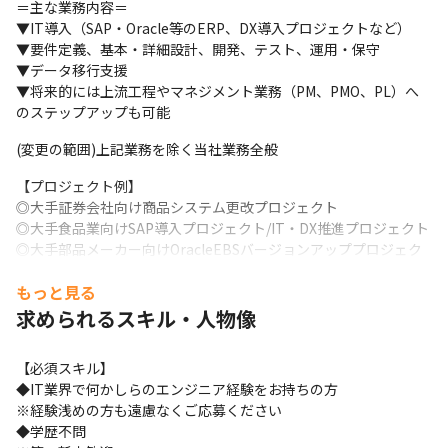
＝主な業務内容＝

▼IT導入（SAP・Oracle等のERP、DX導入プロジェクトなど）

▼要件定義、基本・詳細設計、開発、テスト、運用・保守

▼データ移行支援

▼将来的には上流工程やマネジメント業務（PM、PMO、PL）へ
のステップアップも可能
(変更の範囲)上記業務を除く当社業務全般
【プロジェクト例】

◎大手証券会社向け商品システム更改プロジェクト

◎大手食品業向けSAP導入プロジェクト/IT・DX推進プロジェクト

◎大手部品メーカー向けOracleEBSバージョンアッププロジェク
ト

もっと見る
◎アミューズメント業界向け新WEBサービスの構築支援
求められるスキル・人物像
【担当工程】

・要件定義

【必須スキル】

・基本設計

◆IT業界で何かしらのエンジニア経験をお持ちの方

・詳細設計

※経験浅めの方も遠慮なくご応募ください

・開発

◆学歴不問

・テスト
