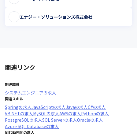
エナジー・ソリューションズ株式会社
関連リンク
関連職種
システムエンジニア
の求人
関連スキル
Spring
の求人
JavaScript
の求人
Java
の求人
C#
の求人
VB.NET
の求人
MySQL
の求人
AWS
の求人
Python
の求人
PostgreSQL
の求人
SQL Server
の求人
Oracle
の求人
Azure SQL Database
の求人
同じ勤務地の求人