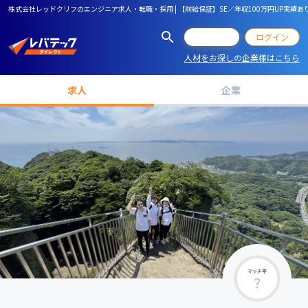
株式会社レッドクリフのエンジニア求人・転職・採用 | 【前給保証】SE／年収100万円UP実績あ
会員登録
ログイン
人材をお探しの企業様はこちら
求人
企業
マッチ率