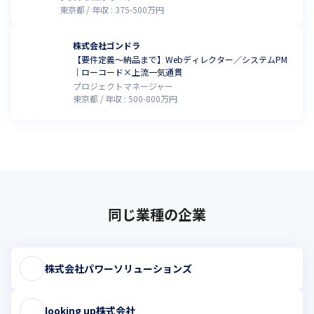
東京都
年収 :
375
-
500
万円
株式会社ゴンドラ
【要件定義〜納品まで】Webディレクター／システムPM
｜ローコード×上流一気通貫
プロジェクトマネージャー
東京都
年収 :
500
-
800
万円
同じ業種の企業
株式会社パワーソリューションズ
looking up株式会社