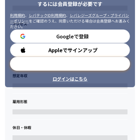
Git / Jira
するには会員登録が必要です
【働き方】

利用規約
、
レバテックID利用規約
、
レバレジーズグループ・プライバシ
・リモート案件あり

ーポリシー
をご確認のうえ、同意いただける場合は会員登録へお進みく
アクセス
・フレックス勤務可

ださい。
・副業OK
Googleで登録
案件やプロジェクト状況に応じて、柔軟な働き方が可能です！
Appleでサインアップ
勤務時間
メールアドレスで登録
想定年収
ログインはこちら
雇用形態
休日・休暇