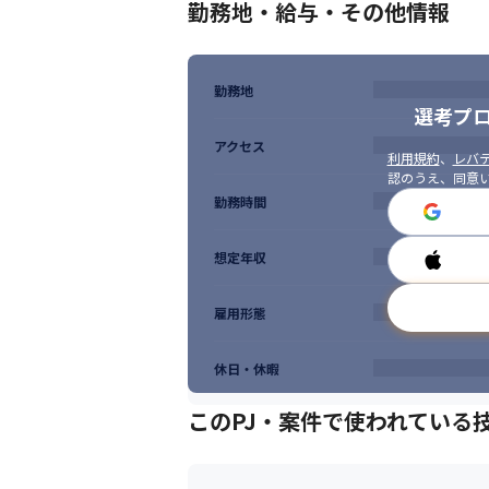
勤務地・給与・その他情報
勤務地
選考プ
アクセス
利用規約
、
レバテ
認のうえ、同意
勤務時間
想定年収
雇用形態
休日・休暇
このPJ・案件で使われている