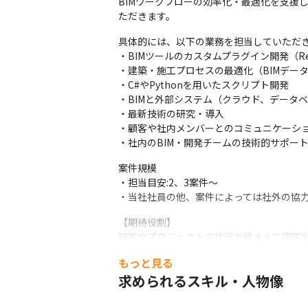
BIMワークフローの効率化・最適化を支援
ただきます。
具体的には、以下の業務を担当していただき
・BIMツールのカスタムプラグイン開発（Revit 
・建築・施工プロセスの最適化（BIMデータ
・C#やPythonを用いたスクリプト開発

・BIMと外部システム（クラウド、データベ
・最新技術の研究・導入

・顧客や社内メンバーとのコミュニケーショ
・社内のBIM・開発チームの技術的サポー
案件規模

・担当目安:2、3案件～

・当社社員の他、案件によっては社外の協
【期待役割】

顧客やプロジェクトの状況を踏まえて課題
つつも、着実にアウトプットを積み重ね、
もっと見る
雰囲気やコミュニケーションを大切にしな
求められるスキル・人物像
【仕事の醍醐味】

私たちのお客さまは「建築業界で新しいこ