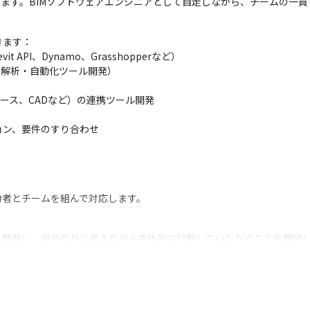
します。BIMソフトウェアエンジニアとして自走しながら、チームの一
ます：

API、Dynamo、Grasshopperなど）

解析・自動化ツール開発）

ース、CADなど）の連携ツール開発

ン、要件のすり合わせ

ト
力者とチームを組んで対応します。
を整理し、自分なりに考えながら主体的に行動していただくことを期待
顧客課題のヒアリングから課題解決に向けた企画・提案・提供までを一
がら、開発や改善を前向きに進めていく存在として活躍していただきた
とをしたい」と考える方ばかり。技術的な知見を得ながらお客さまと共