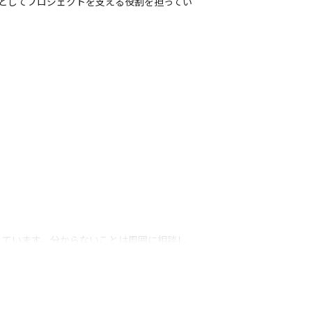
員としてプロジェクトを支える役割を担ってい
しています。分からないことは周囲に相談し
貫して担っていただきます。また、チームの
いと考えています。
に挑戦し、課題を解決、実際に建つ建物に関