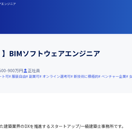
ェアエンジニア
！】BIMソフトウェアエンジニア
500-900万円
正社員
ート可
服装自由
副業可
オンライン選考可
新技術に積極的
ベンチャー企業
げた建築業界のDXを推進するスタートアップ/一級建築士事務所です。