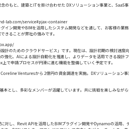
のもと、建築とITを掛け合わせた DXソリューション事業と、SaaS事業
.com/service#pjax-container

プラグイン開発やBIMを活用したシステム開発などを通して、お客様の業
案できることが弊社の強みです。
.app/

機能の強化、AIによる設計自動化を推進し、よりデータを活用できる設計フ
box上で申請プロセスが円滑に進む機能を整備していく予定です。
oreline Venturesから 2億円の資金調達を実施。DXソリューショ
クを基本とし、多彩なメンバーが活躍しています。共に挑戦を楽しみなが
対し、Revit APIを活用したBIMプラグイン開発やDynamoの活