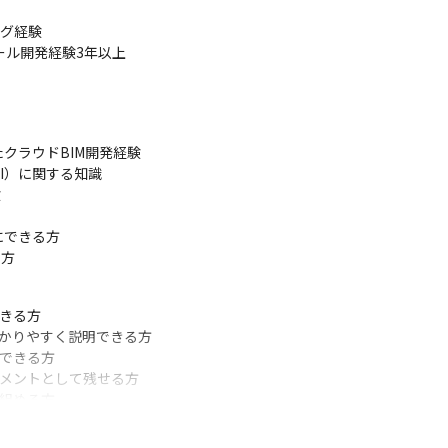
グ経験

ツール開発経験3年以上

es, REST API

を用いたクラウドBIM開発経験

 API）に関する知識



できる方

る方
きる方

かりやすく説明できる方

できる方

メントとして残せる方

り組める方