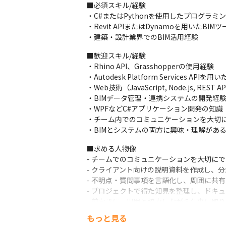
■必須スキル/経験

われるのは大きなやりがいです。
・C#またはPythonを使用したプログラミン
・Revit APIまたはDynamoを用いたBIM
【言語】

・建築・設計業界でのBIM活用経験
・言語：C#, Python

・BIM：Revit API, Dynamo

■歓迎スキル/経験

・モデリング／連携：Rhino, Grasshopper

・Rhino API、Grasshopperの使用経験

・クラウド／連携：Autodesk Platform Servic
・Autodesk Platform Services API
・その他：Git, GitHub, CI/CD, 各種DB
・Web技術（JavaScript, Node.js, REST
・BIMデータ管理・連携システムの開発経験
・WPFなどC#アプリケーション開発の知識

・チーム内でのコミュニケーションを大切に
・BIMとシステムの両方に興味・理解があ
■求める人物像

- チームでのコミュニケーションを大切にで
- クライアント向けの説明資料を作成し、分
- 不明点・質問事項を言語化し、周囲に共有
- プロジェクトで得た知見を整理し、ドキュ
- 前向きに、周囲と協力しながら仕事に取
もっと見る