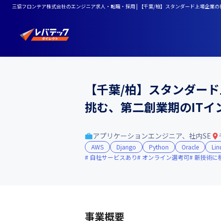
三協フロンテア株式会社のエンジニア求人・転職・採用 | 【千葉/柏】スタンダード上場企業の社
【千葉/柏】スタンダード
挑む、第二創業期のITイ
アプリケーションエンジニア、社内SE
AWS
Django
Python
Oracle
Lin
自社サービスあり
オンライン選考可
新技術に
事業概要