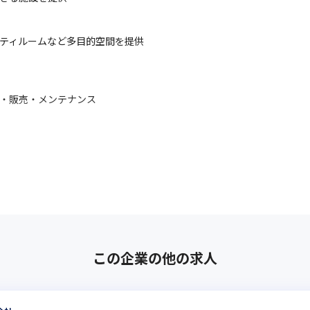
ティルームなど多目的空間を提供

・販売・メンテナンス

安全な野菜を安定生産
・中国などでユニットハウスの製造・販売・レンタルを展開

施
この企業の他の求人