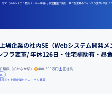
内SE（Webシステム開発メンバー候補）/ 安定基盤で挑む、第二創業期のITインフラ変革/ 年休1
上場企業の社内SE（Webシステム開発メ
ンフラ変革/ 年休126日・住宅補助有・昼
千葉県（柏たなか駅）
400-600万円
正社員
ux
積極的
上場企業
グローバル展開