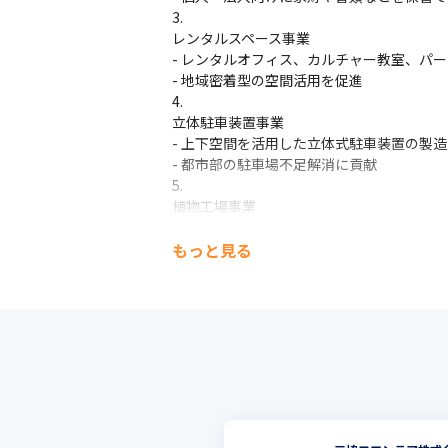
レンタルスペース事業

- レンタルオフィス、カルチャー教室、パー
- 地域密着型の空間活用を促進
立体駐車装置事業

- 上下空間を活用した立体式駐車装置の製造
- 都市部の駐車場不足解消に貢献
植物工場事業

- モバイル型水耕栽培施設を開発

- 温度・湿度・CO₂などを制御し、安心・
もっと見る
海外展開

- ミャンマー・マレーシア・シンガポール
- 海外子会社による図面作成や製品開発も実