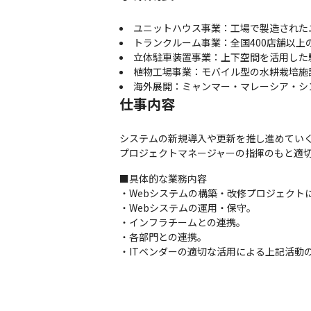
ユニットハウス事業：工場で製造された
トランクルーム事業：全国400店舗以上
立体駐車装置事業：上下空間を活用した
植物工場事業：モバイル型の水耕栽培施
海外展開：ミャンマー・マレーシア・シ
仕事内容
システムの新規導入や更新を推し進めていく
プロジェクトマネージャーの指揮のもと適切
■具体的な業務内容

・Webシステムの構築・改修プロジェクト
・Webシステムの運用・保守。

・インフラチームとの連携。

・各部門との連携。

・ITベンダーの適切な活用による上記活動