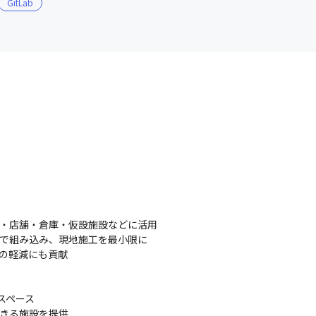
GitLab
・店舗・倉庫・仮設施設などに活用

で組み込み、現地施工を最小限に

荷の軽減にも貢献
スペース

できる施設を提供