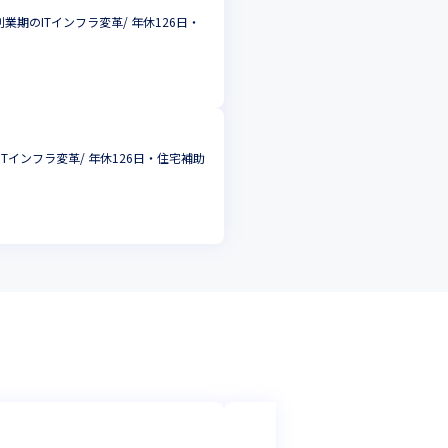
期のITインフラ変革/ 年休126日・
インフラ変革/ 年休126日・住宅補助
株式会社情報戦略