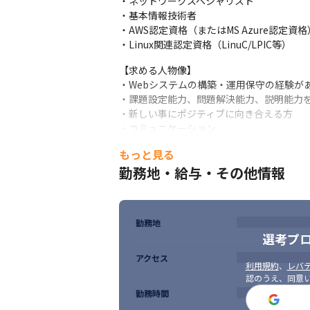
・ネットワークスペシャリスト

・基本情報技術者

・AWS認定資格（またはMS Azure認定資格）
・Linux関連認定資格（LinuC/LPIC等）
【求める人物像】　　　　

・Webシステムの構築・運用保守の経験があ
・課題設定能力、問題解決能力、説明能力を
・新しい事にポジティブに向き合える方

・コミュニケーション
もっと見る
勤務地・給与・その他情報
勤務地
選考プ
アクセス
利用規約
、
レバテ
認のうえ、同意
勤務時間