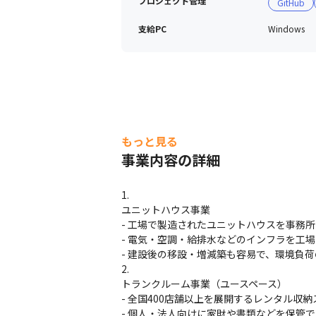
プロジェクト管理
GitHub
支給PC
Windows
もっと見る
事業内容の詳細
ユニットハウス事業

- 工場で製造されたユニットハウスを事務所
- 電気・空調・給排水などのインフラを工場
- 建設後の移設・増減築も容易で、環境負
トランクルーム事業（ユースペース）

- 全国400店舗以上を展開するレンタル収納
- 個人・法人向けに家財や書類などを保管