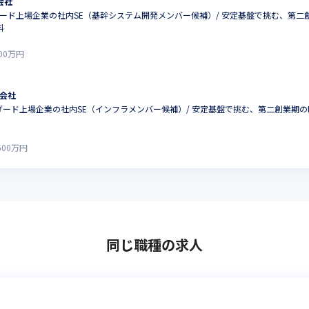
会社
ード上場企業の社内SE（基幹システム開発メンバー候補）/ 安定基盤で挑む、第二創業
料
00
万円
会社
ダード上場企業の社内SE（インフラメンバー候補）/ 安定基盤で挑む、第二創業期のIT
600
万円
同じ職種の求人