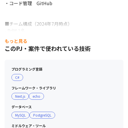
・コード管理　GitHub

■チーム構成（2024年7月時点）

- PdM 1名

- フロントエンド・バックエンド7名

もっと見る
    - 建物カルテ 3名

このPJ・案件で使われている技術
    - WEBBIM 4名

- SRE 2名
プログラミング言語
C#
フレームワーク・ライブラリ
Next.js
echo
データベース
MySQL
PostgreSQL
ミドルウェア・ツール