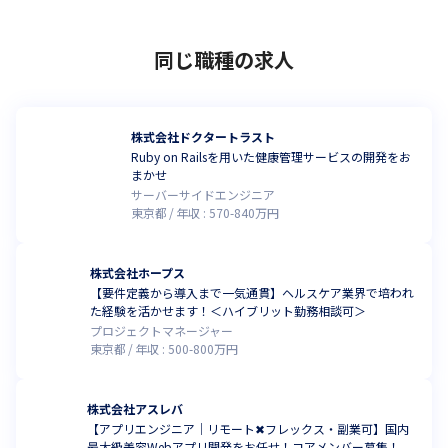
同じ職種の求人
株式会社ドクタートラスト
Ruby on Railsを用いた健康管理サービスの開発をお
まかせ
サーバーサイドエンジニア
東京都
年収 :
570
-
840
万円
株式会社ホープス
【要件定義から導入まで一気通貫】ヘルスケア業界で培われ
た経験を活かせます！＜ハイブリット勤務相談可＞
プロジェクトマネージャー
東京都
年収 :
500
-
800
万円
株式会社アスレバ
【アプリエンジニア｜リモート✖フレックス・副業可】国内
最大級美容Webアプリ開発をお任せ！コアメンバー募集！