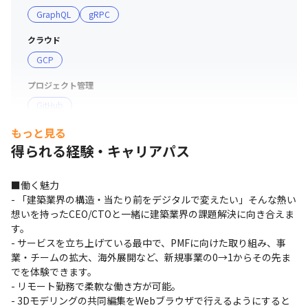
GraphQL
gRPC
クラウド
GCP
プロジェクト管理
GitHub
もっと見る
支給PC
得られる経験・キャリアパス
現場で選択可能（Windows/Mac）
■働く魅力

- 「建築業界の構造・当たり前をデジタルで変えたい」そんな熱い
想いを持ったCEO/CTOと一緒に建築業界の課題解決に向き合えま
す。

- サービスを立ち上げている最中で、PMFに向けた取り組み、事
業・チームの拡大、海外展開など、新規事業の0→1からその先ま
でを体験できます。

- リモート勤務で柔軟な働き方が可能。

- 3Dモデリングの共同編集をWebブラウザで行えるようにすると