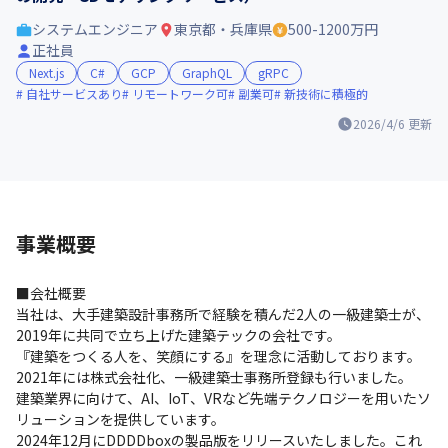
システムエンジニア
東京都・兵庫県
500-1200万円
正社員
Next.js
C#
GCP
GraphQL
gRPC
自社サービスあり
リモートワーク可
副業可
新技術に積極的
2026/4/6
更新
事業概要
■会社概要

当社は、大手建築設計事務所で経験を積んだ2人の一級建築士が、
2019年に共同で立ち上げた建築テックの会社です。

『建築をつくる人を、笑顔にする』を理念に活動しております。

2021年には株式会社化、一級建築士事務所登録も行いました。

建築業界に向けて、AI、IoT、VRなど先端テクノロジーを用いたソ
リューションを提供しています。

2024年12月にDDDDboxの製品版をリリースいたしました。これ