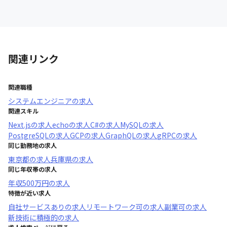
関連リンク
関連職種
システムエンジニア
の求人
関連スキル
Next.js
の求人
echo
の求人
C#
の求人
MySQL
の求人
PostgreSQL
の求人
GCP
の求人
GraphQL
の求人
gRPC
の求人
同じ勤務地の求人
東京都
の求人
兵庫県
の求人
同じ年収帯の求人
年収
500万円
の求人
特徴が近い求人
自社サービスあり
の求人
リモートワーク可
の求人
副業可
の求人
新技術に積極的
の求人