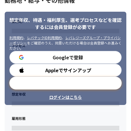
勤務地・給与・その他情報
想定年収、待遇・福利厚生、
選考プロセスなどを確認
勤務地
するには会員登録が必要です
利用規約
、
レバテックID利用規約
、
レバレジーズグループ・プライバシ
ーポリシー
をご確認のうえ、同意いただける場合は会員登録へお進みく
アクセス
ださい。
Googleで登録
Appleでサインアップ
勤務時間
メールアドレスで登録
想定年収
ログインはこちら
雇用形態