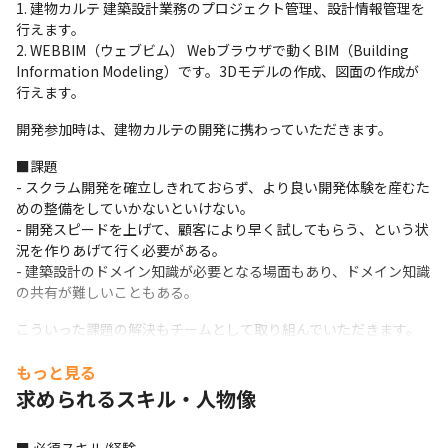
建物カルテ 建築設計業務のプロジェクト管理、設計情報管理を
行えます。
WEBBIM（ウェブビム） Webブラウザで動くBIM（Building
Information Modeling）です。3Dモデルの作成、図面の作成が
行えます。
開発参加時は、建物カルテの開発に携わっていただきます。
■課題

- スクラム開発を確立しきれておらず、より良い開発体験を産むた
めの整備をしていかないといけない。

- 開発スピードを上げて、顧客により早く試してもらう、という状
況を作りあげて行く必要がある。

- 建築設計のドメイン知識が必要となる場面もあり、ドメイン知識
の共有が難しいこともある。
こういった課題の解決もチームとして取り組んでいただきます。
■社内の雰囲気

もっと見る
- 定期的に懇親会などを開き、社外の関係者も呼んで輪を広げてい
求められるスキル・人物像
ます。

- 在宅勤務だからこそ、コミュニケーションを大切にしており、業