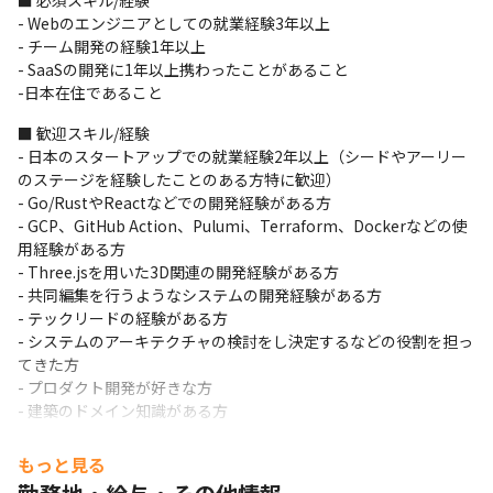
■ 必須スキル/経験

務時間中は気軽に連絡が取れる環境を作っています。

- Webのエンジニアとしての就業経験3年以上

- 会社として勉強会を定期開催して、知識や技術を全員で磨いてい
- チーム開発の経験1年以上

ます。
- SaaSの開発に1年以上携わったことがあること

- スタートアップ研究会 - プロジェクト共有会 - 輪読会
-日本在住であること
会社としてのKPTを全社で行って、会社運営の継続的な改善を
■ 歓迎スキル/経験

図っています。
- 日本のスタートアップでの就業経験2年以上（シードやアーリー
2024年10月の社員旅行は沖縄です。
のステージを経験したことのある方特に歓迎）

- Go/RustやReactなどでの開発経験がある方

- GCP、GitHub Action、Pulumi、Terraform、Dockerなどの使
用経験がある方

- Three.jsを用いた3D関連の開発経験がある方

- 共同編集を行うようなシステムの開発経験がある方

- テックリードの経験がある方

- システムのアーキテクチャの検討をし決定するなどの役割を担っ
てきた方

- プロダクト開発が好きな方

- 建築のドメイン知識がある方
■ 求める人物像

もっと見る
- 思いやりをもってコミュニケーションが取れる方