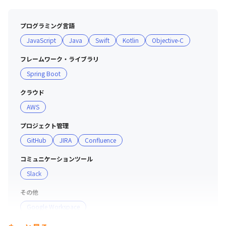
プログラミング言語
JavaScript
Java
Swift
Kotlin
Objective-C
フレームワーク・ライブラリ
Spring Boot
クラウド
AWS
プロジェクト管理
GitHub
JIRA
Confluence
コミュニケーションツール
Slack
その他
Google Workspace
支給PC