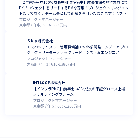
【2年連続平均130％成長中/IPO準備中】成長市場の物流業界にて
DXプロジェクトをリードするPMを募集！プロジェクトマネジメン
トだけでなく、チーム長として組織を牽引いただきます！＜フレ
ックス/リモートあり＞
プロジェクトマネージャー
東京都
年収 :
823
-
1330
万円
Ｓｋｙ株式会社
＜スペシャリスト・管理職候補＞Web系開発エンジニア プロ
ジェクトリーダー／テックリード／システムエンジニア
プロジェクトマネージャー
大阪府
年収 :
610
-
1380
万円
INTLOOP株式会社
【インフラPMO】前年比140％成長の東証グロース上場コ
ンサルティングファーム
プロジェクトマネージャー
東京都
年収 :
600
-
1200
万円