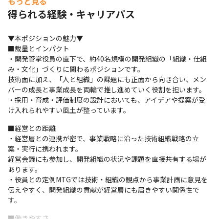
もっと見る
得られる経験・キャリアパス
Mac
▼本ポジションの魅力▼

■裁量とインパクト

・開発管掌役員の直下で、約40名規模の開発組織の「組織・仕組
み・文化」づくりに関わるポジションです。

技術面に加え、「人と組織」の課題にも正面から向き合い、メン
バーの成長と事業成長を両輪で推し進めていく役割を担います。 

・採用・育成・評価制度の設計においても、アイデアや提案が受
け入れられやすい風土が整っています。 
■経営との距離 

・経営層との連携が密で、事業戦略に沿った技術組織戦略の立
案・実行に携われます。

経営会議にも参加し、開発組織の状況や課題を直接共有する場が
あります。 

・役員との定例MTGでは技術・組織の観点から事業計画に意見を
伝えやすく、開発組織の貢献が経営層にも届きやすい関係性で
す。 
■働きやすさ 
