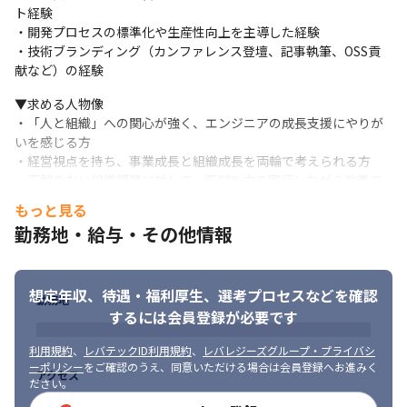
・エンジニアの採用戦略の立案と実行（年間採用計画、採用チャ
ト経験 

ネル開拓、技術ブランディング含む）

・開発プロセスの標準化や生産性向上を主導した経験 

・育成戦略の策定（キャリアパス設計、1on1の仕組み化、研修プ
・技術ブランディング（カンファレンス登壇、記事執筆、OSS貢
ランの導入）

献など）の経験
・評価制度の改善・運用（等級制度、目標設定、評価フィードバ
▼求める人物像

ックの仕組み化）

・「人と組織」への関心が強く、エンジニアの成長支援にやりが
・プロダクトへ主体的に価値提案できる組織文化の醸成
いを感じる方 

■組織マネジメント

・経営視点を持ち、事業成長と組織成長を両輪で考えられる方 

・EM 1〜2名のピープルマネジメント（目標設定、1on1、評価、
・正解のない組織課題に対して、仮説を立て実行しながら改善で
育成） 

きる方 

もっと見る
・事業戦略に基づく最適なリソースマネジメント（人員配置、チ
・ステークホルダーと信頼関係を築き、組織を巻き込んで推進で
勤務地・給与・その他情報
ームビルディング） 

きる方 

・EM候補の発掘・育成 
・変革期の組織において、自ら手を動かしながら仕組みを作るこ
とを楽しめる方
■開発プロセス・品質管理

想定年収、待遇・福利厚生、
選考プロセスなどを確認
勤務地
・組織横断での開発プロセスの標準化（スプリント運営、レビュ
するには会員登録が必要です
ー基準など） 

・プロダクトデリバリー全体のQCD管理体制の構築 
利用規約
、
レバテックID利用規約
、
レバレジーズグループ・プライバシ
ーポリシー
をご確認のうえ、同意いただける場合は会員登録へお進みく
アクセス
■経営・事業部門との連携

ださい。
・経営会議への参加、開発組織の課題・貢献のレポーティング 
