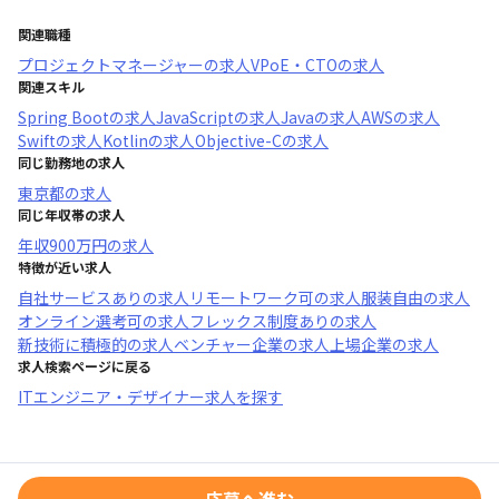
関連職種
プロジェクトマネージャー
の求人
VPoE・CTO
の求人
関連スキル
Spring Boot
の求人
JavaScript
の求人
Java
の求人
AWS
の求人
Swift
の求人
Kotlin
の求人
Objective-C
の求人
同じ勤務地の求人
東京都
の求人
同じ年収帯の求人
年収
900万円
の求人
特徴が近い求人
自社サービスあり
の求人
リモートワーク可
の求人
服装自由
の求人
オンライン選考可
の求人
フレックス制度あり
の求人
新技術に積極的
の求人
ベンチャー企業
の求人
上場企業
の求人
求人検索ページに戻る
ITエンジニア・デザイナー求人を探す