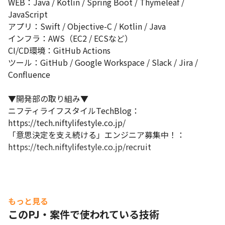
WEB：Java / Kotlin / Spring Boot / Thymeleaf / 
対等にディスカッション 

JavaScript

・自律と裁量：トップダウンではなく、メンバー・チームに権限
を委譲する文化 

アプリ：Swift / Objective-C / Kotlin / Java

・改善志向：声が通りやすく、改善提案は即検討・実行へ 

インフラ：AWS（EC2 / ECSなど）

・AI活用推進：GitHub Copilot等の有料プランを会社負担で導入
CI/CD環境：GitHub Actions

するなど、技術への投資も推進
ツール：GitHub / Google Workspace / Slack / Jira / 
Confluence

▼開発部の取り組み▼

ニフティライフスタイルTechBlog：
https://tech.niftylifestyle.co.jp/ 

「意思決定を支え続ける」エンジニア募集中！：
https://tech.niftylifestyle.co.jp/recruit
もっと見る
このPJ・案件で使われている技術