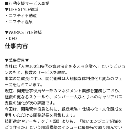
■行動支援サービス事業

▼LIFE STYLE領域

・ニフティ不動産

・ニフティ温泉
▼WORK STYLE領域

・DFO
仕事内容
▼募集背景▼

当社は「人生100年時代の意思決定を支える企業へ」というビジョ
ンのもと、複数のサービスを展開。

事業の急成長に伴い、開発組織は大規模な体制強化と変革のフェ
ーズを迎えています。

現在、開発管掌役員が一部のマネジメント業務を兼務しており、
組織の更なるスケールや、メンバー一人ひとりへのキャリアパス
支援の強化が次の課題です。

今回は、開発管掌役員と共に、組織戦略・仕組み化・文化醸成を
牽引いただける開発部長を募集します。

技術選定やアーキテクチャ設計よりも、『強いエンジニア組織を
どう作るか』という組織構築のイシューに最優先で取り組んでい