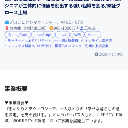
ジニアが主体的に価値を創出する強い組織を創る/東証グ
ロース上場
プロジェクトマネージャー、VPoE・CTO
東京都（中野坂上駅）
900-1200万円
正社員
Spring Boot
JavaScript
Java
AWS
Kotlin
自社サービスあり
リモートワーク可
服装自由
オンライン選考可
フレックス制度あり
新技術に積極的
ベンチャー企業
上場企業
2026/4/17
更新
事業概要
▼事業概要▼

『思いやりとテクノロジーで、一人ひとりの「幸せな暮らしの意
思決定」を支え続ける。』というパーパスのもと、 LIFE STYLE領
域、WORK STYLE領域において事業を展開しています。 