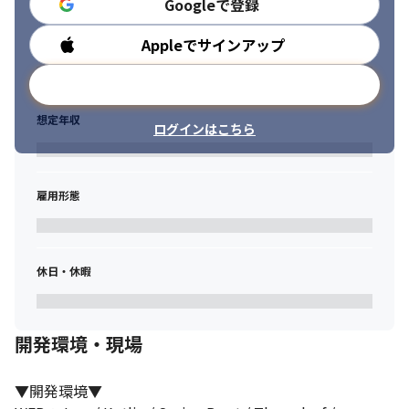
Googleで登録
・事業部長との定期ミーティングを通じた技術支援・リソース調
整 
Appleでサインアップ
勤務時間
▼組織について▼

■組織構成

メールアドレスで登録
・管掌範囲：開発組織全体（約40名規模 ※業務委託含む） 

・直接レポート：EM 1〜2名、EM候補数名 

想定年収
ログインはこちら
・レポートライン：開発管掌役員（執行役員）→ 開発部長（本ポ
ジション） → EM → メンバー 

・連携先：経営層、事業部長、プロダクトマネージャー、人事部
門
雇用形態
▼経営との距離感▼

・経営会議への参加：月次で事業状況・開発課題を共有し、意思
決定に関与 

休日・休暇
・役員との定例MTG：組織課題や戦略について直接ディスカッシ
ョン 

・事業戦略へのインプット：技術・リソース観点から事業計画に
開発環境・現場
提言 
▼開発組織のカルチャー▼

▼開発環境▼

・プロダクトファースト：ユーザー価値を最優先に、Bizサイドと