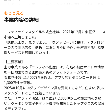
・リモートワーク可、フレックスタイム制を導入しており、柔軟
に働けます。

もっと見る
・AI活用の推進やツール導入にも前向きで、エンジニアにとって
事業内容の詳細
心地よい環境づくりを大切にしています。
ニフティライフスタイル株式会社は、2021年12月に東証グロース
市場へ上場しました。

「想像以上を、見つけよう。」をメッセージに掲げ、テクノロジ
ーの力で生活者の「選択」における不便や迷いを解消する行動支
援サービスを展開しています。
【主要事業】 

主力事業である『ニフティ不動産』は、有名不動産サイトの情報
を一括検索できる国内最大級のプラットフォームです。

掲載物件数は1,400万件を超え、アプリ累計ダウンロード数は
1,300万件を突破。

2025年10月にはグッドデザイン賞を受賞するなど、住まい探しの
スタンダードとして定着しています。

また、『ニフティ温泉』は全国2万2,000件以上の施設情報を扱
い、クーポンや電子チケット機能も充実したトップクラスの温泉
メディアです。
