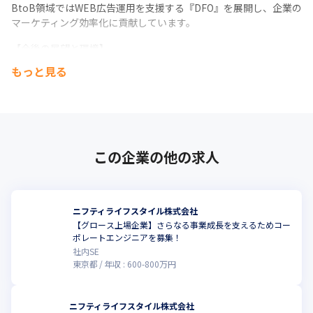
BtoB領域ではWEB広告運用を支援する『DFO』を展開し、企業の
マーケティング効率化に貢献しています。 
【今後の展望と環境】 

現在は「人生100年時代の意思決定を支える企業」を目指し、既存
もっと見る
事業の拡大に加え、M&Aや新規領域への挑戦を加速させる「第二
の創業期」です。 

社内はフラットで風通しが良く、リモートワークやフレックス制
を導入。

上場企業の安定基盤とベンチャーのスピード感を併せ持つ環境
で、共に事業を創り上げていく仲間を求めています。
この企業の他の求人
ニフティライフスタイル株式会社
【グロース上場企業】さらなる事業成長を支えるためコー
ポレートエンジニアを募集！
社内SE
東京都
年収 :
600
-
800
万円
ニフティライフスタイル株式会社