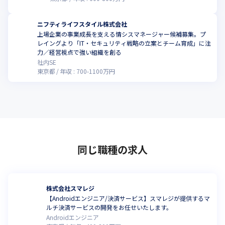
ニフティライフスタイル株式会社
上場企業の事業成長を支える情シスマネージャー候補募集。プ
レイングより「IT・セキュリティ戦略の立案とチーム育成」に注
力／経営視点で強い組織を創る
社内SE
東京都
年収 :
700
-
1100
万円
同じ職種の求人
株式会社スマレジ
【Androidエンジニア/決済サービス】スマレジが提供するマ
ルチ決済サービスの開発をお任せいたします。
Androidエンジニア