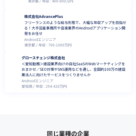
東京都
年収 :
400
-
800
万円
株式会社AdvancePlus
フリーランスのような給与形態で、大幅な年収アップを目指せ
る！大手芸能事務所や音楽業界のAndroidアプリケーション開
発をお任せ
Androidエンジニア
東京都
年収 :
700
-
1000
万円
グロースチェンジ株式会社
＜愛知勤務＞建設業界向けの自社SaaSのWebマーケティングを
おまかせ／SEO対策やSNS運用などを通し、全国約100万の建設
業法人に向けたサービスをつくりませんか
Androidエンジニア
愛知県
年収 :
294
-
420
万円
同じ業種の企業