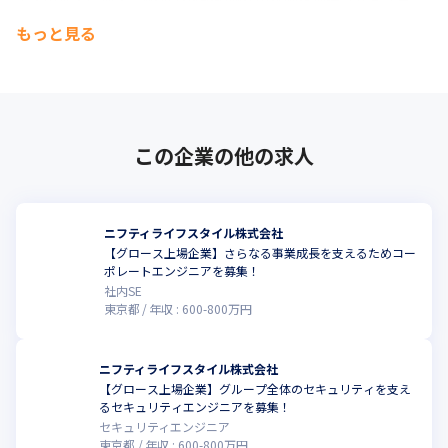
事業の拡大に加え、M&Aや新規領域への挑戦を加速させる「第二
の創業期」です。 

もっと見る
社内はフラットで風通しが良く、リモートワークやフレックス制
を導入。

上場企業の安定基盤とベンチャーのスピード感を併せ持つ環境
で、共に事業を創り上げていく仲間を求めています。
【募集背景】

この企業の他の求人
累計1,300万ダウンロードを突破した「ニフティ不動産」アプリを
はじめ、各サービスのAndroidアプリはユーザー体験の向上と新
機能開発を継続的に進めています。

住まい探しや温泉選びといった日常の意思決定をアプリで快適に
ニフティライフスタイル株式会社
支えるため、プラットフォームの特性を活かした質の高い開発体
【グロース上場企業】さらなる事業成長を支えるためコー
制をさらに強化したく、新たなAndroidエンジニアを募集してい
ポレートエンジニアを募集！
ます。
社内SE
東京都
年収 :
600
-
800
万円
ニフティライフスタイル株式会社
【グロース上場企業】グループ全体のセキュリティを支え
るセキュリティエンジニアを募集！
セキュリティエンジニア
東京都
年収 :
600
-
800
万円