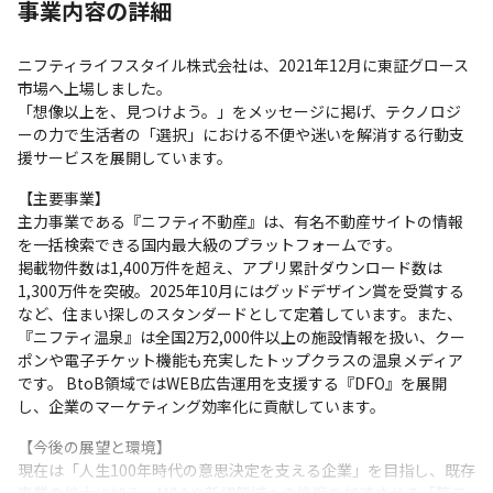
事業内容の詳細
・有給休暇は入社月から付与され、必要なときにしっかり休める
環境です。
ニフティライフスタイル株式会社は、2021年12月に東証グロース
市場へ上場しました。

「想像以上を、見つけよう。」をメッセージに掲げ、テクノロジ
ーの力で生活者の「選択」における不便や迷いを解消する行動支
援サービスを展開しています。
【主要事業】 

主力事業である『ニフティ不動産』は、有名不動産サイトの情報
を一括検索できる国内最大級のプラットフォームです。

掲載物件数は1,400万件を超え、アプリ累計ダウンロード数は
1,300万件を突破。2025年10月にはグッドデザイン賞を受賞する
など、住まい探しのスタンダードとして定着しています。また、
『ニフティ温泉』は全国2万2,000件以上の施設情報を扱い、クー
ポンや電子チケット機能も充実したトップクラスの温泉メディア
です。 BtoB領域ではWEB広告運用を支援する『DFO』を展開
し、企業のマーケティング効率化に貢献しています。
【今後の展望と環境】 

現在は「人生100年時代の意思決定を支える企業」を目指し、既存