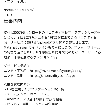
・ニフティ温泉
▼WORK STYLE領域

・DFO
仕事内容
累計1,300万ダウンロードの「ニフティ不動産」アプリシリーズを
はじめ、全国2.2万件以上の温浴施設が検索できる「ニフティ温
泉」サービスにおけるAndroidアプリ開発をお任せします。

Material Designガイドラインも参考にしつつ、プラットフォーム
の特性を活かしたUI/UXを意識した開発文化のもと、ユーザーに心
地よい体験を届けるポジションです。
＜サービス情報＞

ニフティ不動産：https://myhome.nifty.com/apps/

ニフティ温泉　：https://onsen.nifty.com/app/
＜主な業務内容＞

・UXを重視したアプリケーションの実装

・チームメンバーのコードレビュー

・Androidアプリ全体の設計や技術選定

・ビジネス･運用チームとの要件選定
