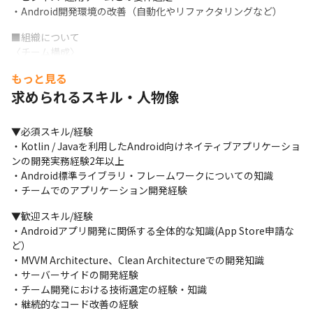
・Android開発環境の改善（自動化やリファクタリングなど）
■組織について

〈チーム構成〉

・所属：アプリ開発チーム（ニフティ不動産・ニフティ温泉等を
もっと見る
横断）

求められるスキル・人物像
・チーム人数：3〜5名程度（業務委託含む）

・レポートライン：開発部長 → リーダー → メンバー（本ポジシ
ョン）
▼必須スキル/経験

・Kotlin / Javaを利用したAndroid向けネイティブアプリケーショ
〈開発スタイル・カルチャー〉

ンの開発実務経験2年以上

・UX重視：UI/UXを意識し、ユーザー体験を大切にした開発を行
・Android標準ライブラリ・フレームワークについての知識

う文化

・チームでのアプリケーション開発経験
・プロダクトファースト：ユーザー価値を最優先に、Bizサイドと
対等にディスカッション

▼歓迎スキル/経験

・自律と裁量：要件定義からエンジニアが参画。設計・実装はチ
・Androidアプリ開発に関係する全体的な知識(App Store申請な
ームに委ねられる

ど）

・AI活用推進：GitHub Copilot等の有料プランを会社負担で導入
・MVVM Architecture、Clean Architectureでの開発知識

・サーバーサイドの開発経験

・チーム開発における技術選定の経験・知識

・継続的なコード改善の経験