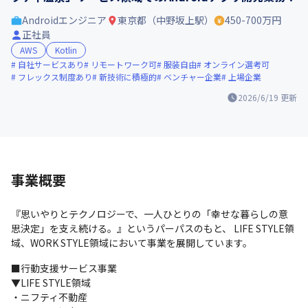
Androidエンジニア
東京都（中野坂上駅）
450-700万円
正社員
AWS
Kotlin
自社サービスあり
リモートワーク可
服装自由
オンライン選考可
フレックス制度あり
新技術に積極的
ベンチャー企業
上場企業
2026/6/19
更新
事業概要
『思いやりとテクノロジーで、一人ひとりの「幸せな暮らしの意
思決定」を支え続ける。』というパーパスのもと、 LIFE STYLE領
域、WORK STYLE領域において事業を展開しています。
■行動支援サービス事業

▼LIFE STYLE領域

・ニフティ不動産
