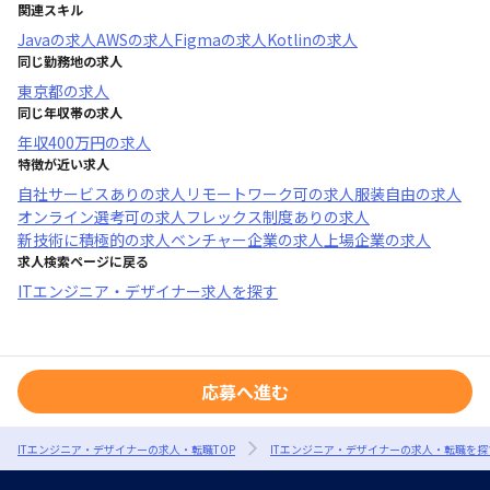
関連スキル
Java
の求人
AWS
の求人
Figma
の求人
Kotlin
の求人
同じ勤務地の求人
東京都
の求人
同じ年収帯の求人
年収
400万円
の求人
特徴が近い求人
自社サービスあり
の求人
リモートワーク可
の求人
服装自由
の求人
オンライン選考可
の求人
フレックス制度あり
の求人
新技術に積極的
の求人
ベンチャー企業
の求人
上場企業
の求人
求人検索ページに戻る
ITエンジニア・デザイナー求人を探す
応募へ進む
ITエンジニア・デザイナーの求人・転職TOP
ITエンジニア・デザイナーの求人・転職を探