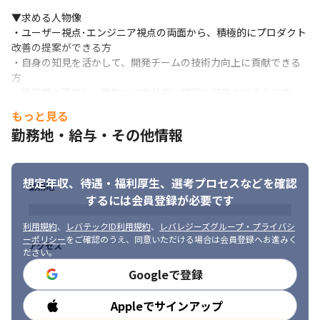
▼求める人物像

・ユーザー視点･エンジニア視点の両面から、積極的にプロダクト
改善の提案ができる方

・自身の知見を活かして、開発チームの技術力向上に貢献できる
方

・他部門と連携し、柔軟かつ主体的に開発を前進させられる方

・UXやUI品質に関心が高く、使い心地にこだわりたい方
もっと見る
勤務地・給与・その他情報
想定年収、待遇・福利厚生、
選考プロセスなどを確認
勤務地
するには会員登録が必要です
利用規約
、
レバテックID利用規約
、
レバレジーズグループ・プライバシ
ーポリシー
をご確認のうえ、同意いただける場合は会員登録へお進みく
アクセス
ださい。
Googleで登録
Appleでサインアップ
勤務時間