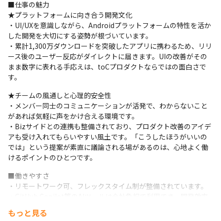
■仕事の魅力

★プラットフォームに向き合う開発文化

・UI/UXを意識しながら、Androidプラットフォームの特性を活か
した開発を大切にする姿勢が根づいています。

・累計1,300万ダウンロードを突破したアプリに携わるため、リリ
ース後のユーザー反応がダイレクトに届きます。UIの改善がその
まま数字に表れる手応えは、toCプロダクトならではの面白さで
す。
★チームの風通しと心理的安全性

・メンバー同士のコミュニケーションが活発で、わからないこと
があれば気軽に声をかけ合える環境です。

・Bizサイドとの連携も整備されており、プロダクト改善のアイデ
アも受け入れてもらいやすい風土です。「こうしたほうがいいの
では」という提案が素直に議論される場があるのは、心地よく働
けるポイントのひとつです。
■働きやすさ

・リモートワーク可、フレックスタイム制が整備されています。

・GitHub Copilot等のAIツールは会社負担で利用でき、開発効率
の向上にも積極的な姿勢があります。セキュリティ基準を満たす
もっと見る
ツールであれば、導入についても気軽に相談しやすい環境です。
