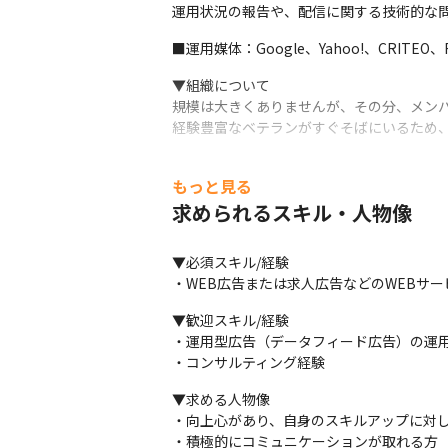
運用状況の報告や、配信に関する技術的な
■運用媒体：Google、Yahoo!、CRITEO
▼組織について

規模は大きくありませんが、その分、メンバ
経験豊富なベテランがすぐそばにいるため
もっと見る
求められるスキル・人物像
▼必須スキル/経験

・WEB広告または求人広告などのWEBサ
▼歓迎スキル/経験

・運用型広告（データフィード広告）の運用
・コンサルティング経験
▼求める人物像

・向上心があり、自身のスキルアップに対し
・積極的にコミュニケーションが取れる方