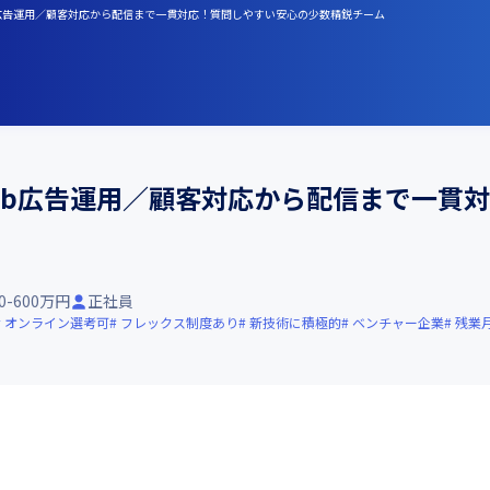
b広告運用／顧客対応から配信まで一貫対応！質問しやすい安心の少数精鋭チーム
eb広告運用／顧客対応から配信まで一貫
00-600万円
正社員
オンライン選考可
フレックス制度あり
新技術に積極的
ベンチャー企業
残業