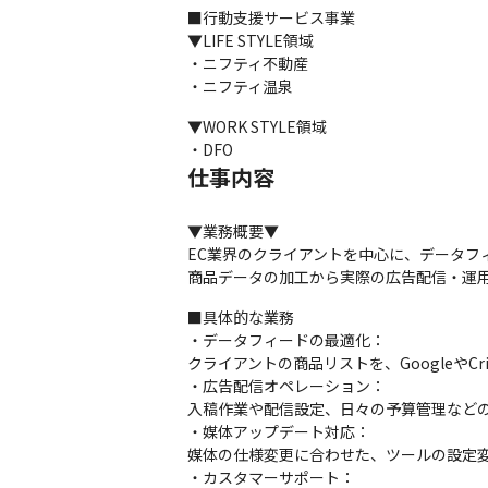
■行動支援サービス事業

▼LIFE STYLE領域

・ニフティ不動産

・ニフティ温泉
▼WORK STYLE領域

・DFO
仕事内容
▼業務概要▼

EC業界のクライアントを中心に、データフ
商品データの加工から実際の広告配信・運
■具体的な業務

・データフィードの最適化：

クライアントの商品リストを、GoogleやC
・広告配信オペレーション：

入稿作業や配信設定、日々の予算管理などの
・媒体アップデート対応：

媒体の仕様変更に合わせた、ツールの設定変
・カスタマーサポート：
