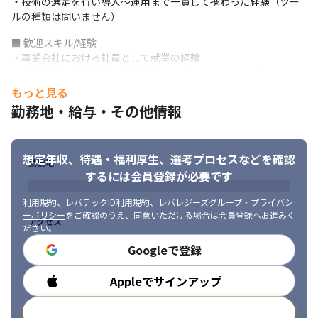
・技術の選定を行い導入～運用まで一貫して携わった経験（ツー
ルの種類は問いません）
■ 歓迎スキル/経験

・事業会社における社員として就業の経験

・さまざまな最新技術、業界動向への迅速なフォロースキル

・タスクマネジメント（組み立て力と推進、実行力）のスキル

もっと見る
・OS、ミドルウェアへの効率的なパッチ適用を行った経験

勤務地・給与・その他情報
・AWSソリューションアーキテクトプロフェッショナルの認定保
持

・AWSを社内で使用するための標準化を行った経験

想定年収、待遇・福利厚生、
選考プロセスなどを確認
・Microsoft Azureのインフラ設計、構築、運用の経験
勤務地
するには会員登録が必要です
■ 求める人物像

・職種問わずさまざまなバックグラウンドのメンバーと円滑にコ
利用規約
、
レバテックID利用規約
、
レバレジーズグループ・プライバシ
ーポリシー
をご確認のうえ、同意いただける場合は会員登録へお進みく
ミュニケーションし、協調しながら物事を前に進めることができ
アクセス
ださい。
る方

・成長意欲のある方

Googleで登録
・チームで成果を上げたい方、チームファーストな方

・英語での専門コミュニケーションスキル、または同等のやる気
Appleでサインアップ
勤務時間
がある方
メールアドレスで登録