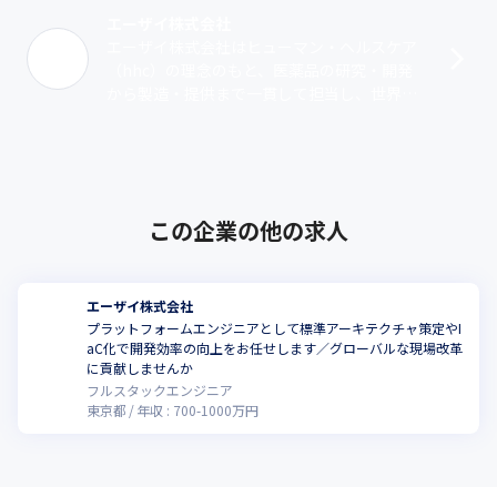
エーザイ株式会社
エーザイ株式会社はヒューマン・ヘルスケア
（hhc）の理念のもと、医薬品の研究・開発
から製造・提供まで一貫して担当し、世界中
の患者と生活者の“生ききる”を支えることを
使命としています。その中でもIT部門･･･
この企業の他の求人
エーザイ株式会社
プラットフォームエンジニアとして標準アーキテクチャ策定やI
aC化で開発効率の向上をお任せします／グローバルな現場改革
に貢献しませんか
フルスタックエンジニア
東京都
年収 :
700
-
1000
万円