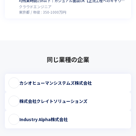
均残業時間15h以下｜カジュアル面談OK【上流工程へのキャリア
アップを支援します】
クラウドエンジニア
東京都
年収 :
350
-
1000
万円
同じ業種の企業
カシオヒューマンシステムズ株式会社
株式会社クレイトソリューションズ
Industry Alpha株式会社