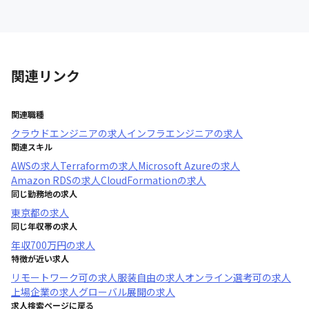
関連リンク
関連職種
クラウドエンジニア
の求人
インフラエンジニア
の求人
関連スキル
AWS
の求人
Terraform
の求人
Microsoft Azure
の求人
Amazon RDS
の求人
CloudFormation
の求人
同じ勤務地の求人
東京都
の求人
同じ年収帯の求人
年収
700万円
の求人
特徴が近い求人
リモートワーク可
の求人
服装自由
の求人
オンライン選考可
の求人
上場企業
の求人
グローバル展開
の求人
求人検索ページに戻る