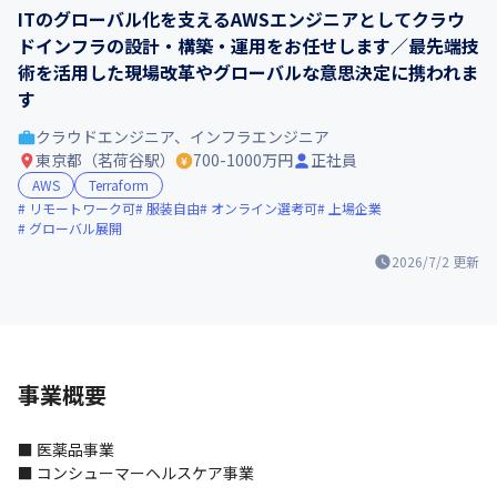
ITのグローバル化を支えるAWSエンジニアとしてクラウ
ドインフラの設計・構築・運用をお任せします／最先端技
術を活用した現場改革やグローバルな意思決定に携われま
す
クラウドエンジニア、インフラエンジニア
東京都（茗荷谷駅）
700-1000万円
正社員
AWS
Terraform
リモートワーク可
服装自由
オンライン選考可
上場企業
グローバル展開
2026/7/2
更新
事業概要
■ 医薬品事業

■ コンシューマーヘルスケア事業