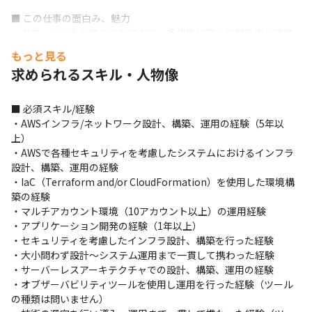
■ この仕事の面白み、魅力

・グローバル化が進められており、多様性に富んだ関係者と連携
して意思決定を行うことができます。

もっと見る
・開発やインフラ、クラウドなどITとしての知識、経験を活かし
求められるスキル・人物像
て参画できるため、ビジネスに対する寄与が大きく、モチベーシ
ョンアップにつながります。

・グローバルヘルスケア企業におけるコアな領域に携わることが
■ 必須スキル/経験

できます。

・AWSインフラ/ネットワーク設計、構築、運用の経験（5年以
・最先端のIT/デジタルを活用した”現場”改革を経験できます。
上）

・AWSで各種セキュリティを考慮したシステムにおけるインフラ
設計、構築、運用の経験

・IaC（Terraform and/or CloudFormation）を使用した環境構
築の経験

・マルチアカウント環境（10アカウント以上）の運用経験

・アプリケーション開発の経験（1年以上）

・セキュリティを考慮したインフラ設計、構築を行った経験

・大小問わず設計～システム運用まで一貫して携わった経験

・サーバーレスアーキテクチャでの設計、構築、運用の経験

・オブザーバビリティツールを使用し運用を行った経験（ツール
の種類は問いません）
