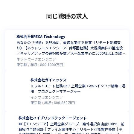
同じ職種の求人
株式会社BREXA Technology
あなたの「得意」を見極め、最適な案件を提案《リモート勤務有
り》【ネットワークエンジニア_首都圏勤務】大規模案件の推進役
／キャリアアップの選択肢多数／大手企業中心に5000社以上の取引
先／20000人以上のエンジニアが在籍／平均残業10時間40分／年間
ネットワークエンジニア
休日124日
東京都
年収 :
800
-
1000
万円
株式会社ガイアックス
＜フルリモート勤務OK！上場企業＞AWSインフラ構築・運
用 プロジェクトマネージャー
インフラエンジニア
東京都
年収 :
600
-
850
万円
株式会社ハイブリッドテックエージェント
🟥【ITエンジニア】上場企業グループ｜案件選択自由度100%｜前
職給与全額保証｜プライム案件中心｜リモート可能案件多数｜平