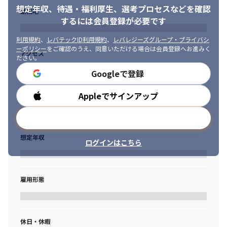
∟チームメンバーと協力しながら1つのプロジェクトを遂行できる
想定年収、待遇・福利厚生、
選考プロセスなどを確認
勤務地
方
するには会員登録が必要です
利用規約
、
レバテックID利用規約
、
レバレジーズグループ・プライバシ
ーポリシー
をご確認のうえ、同意いただける場合は会員登録へお進みく
アクセス
ださい。
Googleで登録
Appleでサインアップ
勤務時間
メールアドレスで登録
想定年収
ログインはこちら
雇用形態
休日・休暇