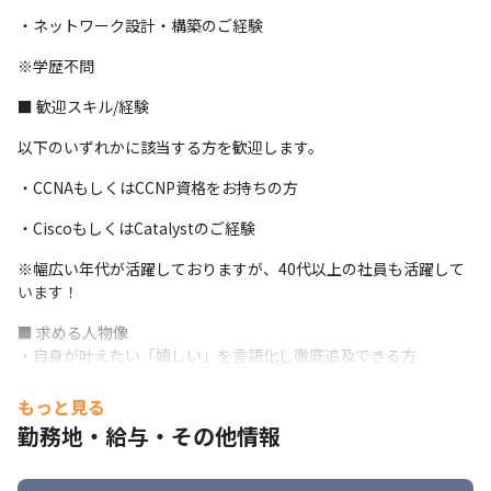
・ネットワーク設計・構築のご経験
※学歴不問
■ 歓迎スキル/経験
以下のいずれかに該当する方を歓迎します。
・CCNAもしくはCCNP資格をお持ちの方 
・CiscoもしくはCatalystのご経験
※幅広い年代が活躍しておりますが、40代以上の社員も活躍して
います！
■ 求める人物像

・自身が叶えたい「嬉しい」を言語化し徹底追及できる方

∟自分自身の「嬉しい」を何よりも大事にしそれを発信できる方
もっと見る
・上流工程にチャレンジしたい方

勤務地・給与・その他情報
∟現状に満足せず新たな分野にチャレンジしたい方
・グリット力の高い方
