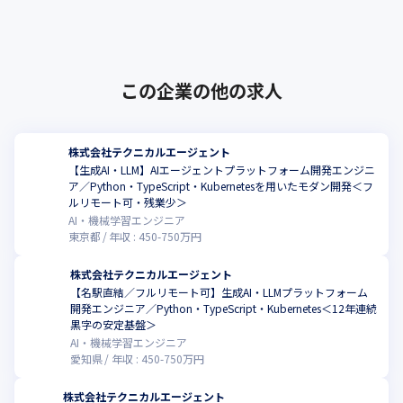
援サービスを提供。クラウドソリュー･･･
この企業の他の求人
株式会社テクニカルエージェント
【生成AI・LLM】AIエージェントプラットフォーム開発エンジニ
ア／Python・TypeScript・Kubernetesを用いたモダン開発＜フ
ルリモート可・残業少＞
AI・機械学習エンジニア
東京都
年収 :
450
-
750
万円
株式会社テクニカルエージェント
【名駅直結／フルリモート可】生成AI・LLMプラットフォーム
開発エンジニア／Python・TypeScript・Kubernetes＜12年連続
黒字の安定基盤＞
AI・機械学習エンジニア
愛知県
年収 :
450
-
750
万円
株式会社テクニカルエージェント