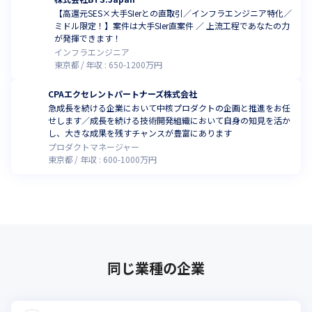
【高還元SES×大手SIerとの直取引／インフラエンジニア特化／
ミドル限定！】案件は大手SIer直案件 ／ 上流工程であなたの力
が発揮できます！
インフラエンジニア
東京都
年収 :
650
-
1200
万円
CPAエクセレントパートナーズ株式会社
急成長を続ける企業において中核プロダクトの企画と推進をお任
せします／成長を続ける技術開発組織において自身の知見を活か
し、大きな成果を残すチャンスが豊富にあります
プロダクトマネージャー
東京都
年収 :
600
-
1000
万円
同じ業種の企業