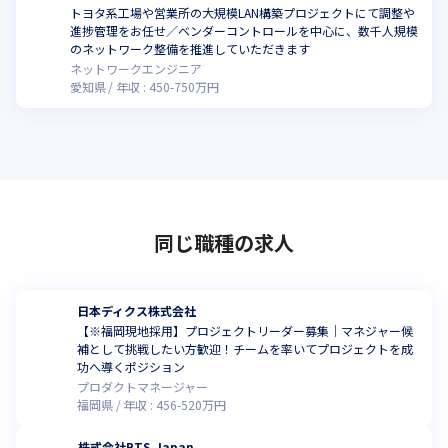
トヨタ系工場や営業所の大規模LAN構築プロジェクトにて調整や
進捗管理をお任せ／ベンダーコントロールを中心に、数千人規模
のネットワーク整備を推進していただきます
ネットワークエンジニア
愛知県
年収 :
450
-
750
万円
同じ職種の求人
日本ディクス株式会社
【※福岡現地採用】プロジェクトリーダー募集｜マネジャー候
補として挑戦したい方歓迎！チームを率いてプロジェクトを成
功へ導くポジション
プロダクトマネージャー
福岡県
年収 :
456
-
520
万円
株式会社BTS.Japan