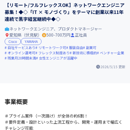
【リモート/フルフレックスOK】ネットワークエンジニア
募集！◆◇「IT × モノづくり」をテーマに創業以来11年
連続で黒字経営継続中◆◇
ネットワークエンジニア、プロダクトマネージャー
愛知県（伏見駅）
500-700万円
正社員
Cisco
YAMAHA
自社サービスあり
リモートワーク可
服装自由
副業可
オンライン選考可
フレックス制度あり
新技術に積極的
ベンチャー企業
残業月20時間未満
女性エンジニアが活躍中
2026/5/15
更新
事業概要
＃プライム案件（一次請け）が全体の約6割！

＃要件定義・設計といった上流工程から、開発・運用まで幅広く
チャレンジ可能
