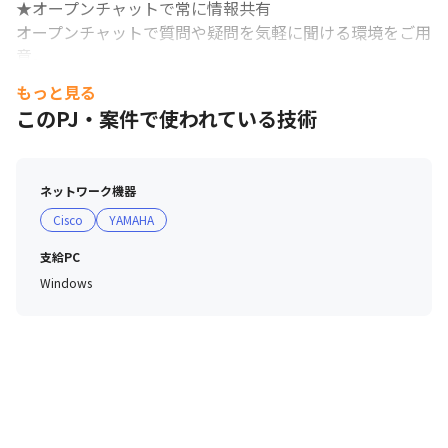
★オープンチャットで常に情報共有

オープンチャットで質問や疑問を気軽に聞ける環境をご用
意。

経験豊富な先輩社員が優しく回答してくれます。

もっと見る
このPJ・案件で使われている技術
★社長との1on1を毎月実施

査定とは一切関係なく、あなたの想いを社長に直接伝えら
れる特別な機会です。

ネットワーク機器
日々の業務の悩みやキャリアの相談のみならず、ここで発
Cisco
YAMAHA
案して生まれた福利厚生や社内制度も多数あり、社員の声
が会社を動かすことを実感できる場でもあります。
支給PC
Windows
CEO interview