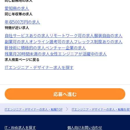
同じ勤務地の求人
愛知県
の求人
同じ年収帯の求人
年収
500万円
の求人
特徴が近い求人
自社サービスあり
の求人
リモートワーク可
の求人
服装自由
の求人
副業可
の求人
オンライン選考可
の求人
フレックス制度あり
の求人
新技術に積極的
の求人
ベンチャー企業
の求人
残業月20時間未満
の求人
女性エンジニアが活躍中
の求人
求人検索ページに戻る
ITエンジニア・デザイナー求人を探す
応募へ進む
ITエンジニア・デザイナーの求人・転職TOP
ITエンジニア・デザイナーの求人・転職を探
IT・Web求人を探す
個人向けお問い合わせ