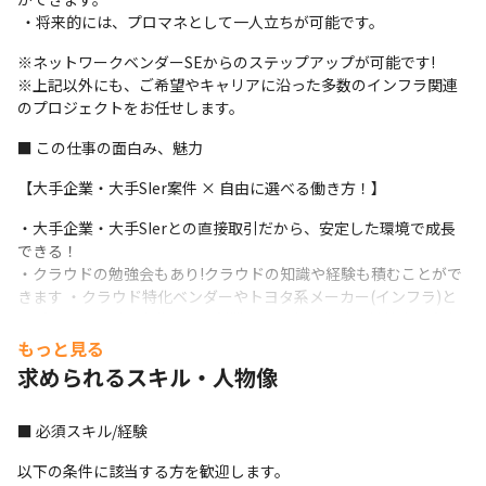
 ・将来的には、プロマネとして一人立ちが可能です。 
※ネットワークベンダーSEからのステップアップが可能です! 

※上記以外にも、ご希望やキャリアに沿った多数のインフラ関連
のプロジェクトをお任せします。
■ この仕事の面白み、魅力
【大手企業・大手SIer案件 × 自由に選べる働き方！】
・大手企業・大手SIerとの直接取引だから、安定した環境で成⾧
できる！

・クラウドの勉強会もあり!クラウドの知識や経験も積むことがで
きます ・クラウド特化ベンダーやトヨタ系メーカー(インフラ)と
のプライム取引が多数あり、創業から11年黒字計上継続中の安定
した経営基盤で働くことがで きます(2025年1月時点)
もっと見る
求められるスキル・人物像
✔ 副業OK！ 本業だけじゃなく、副業でも自分の可能性を広げられ
る環境

✔ 「やりたい！」を全力で応援！技術・学習支援制度あり

■ 必須スキル/経験
✔ スキルアップもキャリアチェンジも自由！理想の働き方を叶え
以下の条件に該当する方を歓迎します。
られる