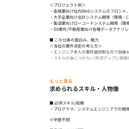
＜プロジェクト例＞

・金融業向け社内Webシステムのフロント、バックエ
・大手企業向け会計システム開発（環境：C#/Or
・製造業向けローコードシステム開発（環境：OutSys
・DX案件/不動産業向け各種データアナリシス（環境
■ この仕事の面白み、魅力

＜当社の案件決定の考え方＞

・エンジニア本人の案件選択制なので自身が
・スキルの身につかない/年収アップに直結
もっと見る
求められるスキル・人物像
■ 必須スキル/経験

・プログラマ、システムエンジニアでの開発
※学歴不問