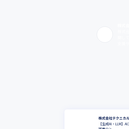
株式
株式
開し
支援サ
株式会社テクニカ
【生成AI・LLM】A
残業少＞