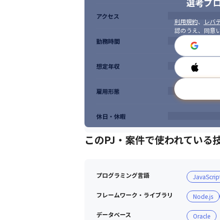
選考プ
アクセス
利用規約
、
レバテ
認のうえ、同意
勤務時間
想定年収
雇用形態
休日・休暇
このPJ・案件で使われている
プログラミング言語
JavaScrip
フレームワーク・ライブラリ
Node.js
データベース
Oracle