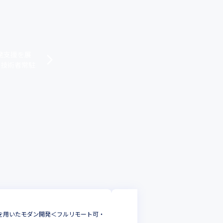
発支援を展
、技術者常駐
株式会社テクニカ
etesを用いたモダン開発＜フルリモート可・
【リモート/フル