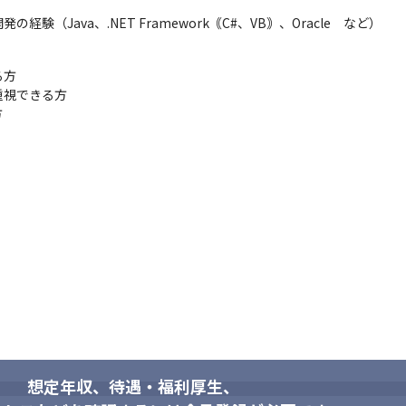
験（Java、.NET Framework｟C#、VB｠、Oracle　など）
方

視できる方

方
想定年収、待遇・福利厚生、