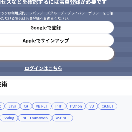
ロセスなどを確認するには会員登録が必要です
ックID利用規約
、
レバレジーズグループ・プライバシーポリシー
をご確
いただける場合は会員登録へお進みください。
Googleで登録
Appleでサインアップ
メールアドレスで登録
ログインはこちら
技術
t
Java
C#
VB.NET
PHP
Python
VB
C#.NET
Spring
.NET Framework
ASP.NET