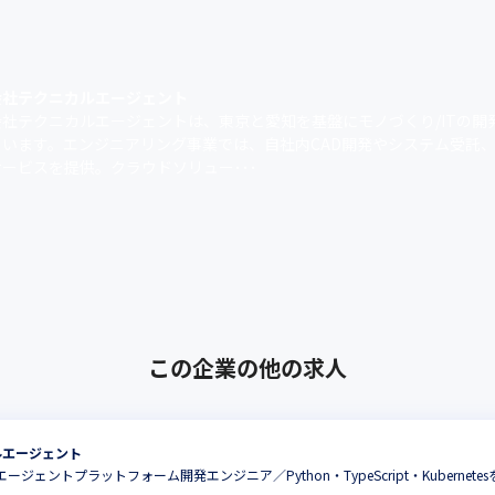
会社テクニカルエージェント
会社テクニカルエージェントは、東京と愛知を基盤にモノづくり/ITの開
ています。エンジニアリング事業では、自社内CAD開発やシステム受託
ービスを提供。クラウドソリュー･･･
この企業の他の求人
ルエージェント
Iエージェントプラットフォーム開発エンジニア／Python・TypeScript・Kubern