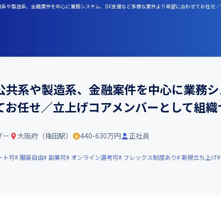
公共系や製造系、金融案件を中心に業務システム、DX支援など多様な案件より希望に合わせてお任せ
公共系や製造系、金融案件を中心に業務シ
てお任せ／立上げコアメンバーとして組織
ダー
大阪府（梅田駅）
440-630万円
正社員
ート可
服装自由
副業可
オンライン選考可
フレックス制度あり
新規立ち上げ