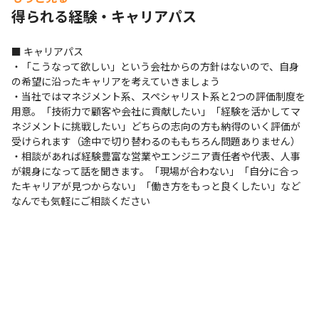
から応える当社において、理想のキャリアを実現できます

得られる経験・キャリアパス
・「働き方を重視したい」「技術者として成長したい」
「今よりも収入アップしたい」など、当社は一人ひとりの
■ キャリアパス

考え方を尊重し応援するスタイルであり、会社全体で個性
・「こうなって欲しい」という会社からの方針はないので、自身
を尊重する文化が根づいており、本音や希望も伝えやすい
の希望に沿ったキャリアを考えていきましょう

環境です

・当社ではマネジメント系、スペシャリスト系と2つの評価制度を
・当社は代表含めて短期的な成果より“エンジニアの成長
用意。「技術力で顧客や会社に貢献したい」「経験を活かしてマ
＝長期的な成果”を重視しており、安心感のある体制を整
ネジメントに挑戦したい」どちらの志向の方も納得のいく評価が
えています

受けられます（途中で切り替わるのももちろん問題ありません）

・相談があれば経験豊富な営業やエンジニア責任者や代表、人事
・本人の希望やキャリア以外に、現場の雰囲気やチームと
が親身になって話を聞きます。「現場が合わない」「自分に合っ
の“相性”まで確認しアサインし、自身の想いや希望を聞
たキャリアが見つからない」「働き方をもっと良くしたい」など
き、日頃の面談で一緒にキャリアプランを設計します

なんでも気軽にご相談ください
・経験の浅いエンジニアも安心して成長できるよう、社内
研修や先輩たちのサポートが充実しています

・ライフステージに合わせた柔軟な働き方を可能にする制
度が充実しています

・「体調不良時の遅刻保障制度（月10時間｟2025年8月時
点｠）」など現場の声から生まれた独自の仕組みがあり、
「こんな制度があったらいいのに」という社員の声が実際