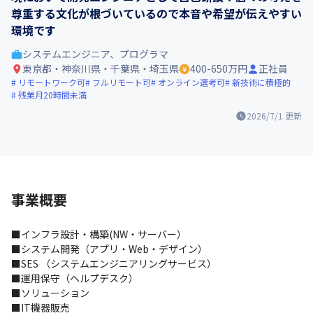
尊重する文化が根づいているので本音や希望が伝えやすい
環境です
システムエンジニア、プログラマ
東京都・神奈川県・千葉県・埼玉県
400-650万円
正社員
リモートワーク可
フルリモート可
オンライン選考可
新技術に積極的
残業月20時間未満
2026/7/1
更新
事業概要
■インフラ設計・構築(NW・サーバー）

■システム開発（アプリ・Web・デザイン）

■SES （システムエンジニアリングサービス）

■運用保守（ヘルプデスク）

■ソリューション

■IT機器販売