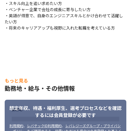
さらに、昨年金沢の技術センターを開所し、大手との大型アライ
・スキル向上を追い求めたい方

アンス契約も締結するなど急拡大を続け、さらなる組織拡大を計
・ベンチャー企業で会社の成長に寄与したい方

画しています。
・英語が得意で、自身のエンジニアスキルとかけ合わせて活躍し
たい方

・将来のキャリアアップも視野に入れた転職を考えている方
もっと見る
勤務地・給与・その他情報
想定年収、待遇・福利厚生、
選考プロセスなどを確認
勤務地
するには会員登録が必要です
利用規約
、
レバテックID利用規約
、
レバレジーズグループ・プライバシ
ーポリシー
をご確認のうえ、同意いただける場合は会員登録へお進みく