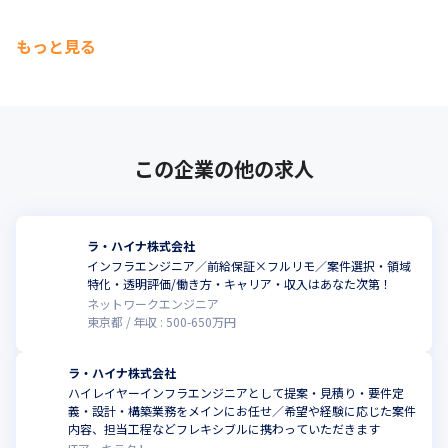
の制度や福利厚生として次々と形になり、「新人だから」
と遠慮せず、アイデアを発信できる風通しの良さも魅力で
もっと見る
す
この企業の他の求人
ラ・ハイナ株式会社
インフラエンジニア／前給保証×フルリモ／案件選択・領域
特化・透明評価/働き方・キャリア・収入はあなた次第！
ネットワークエンジニア
東京都
年収 :
500
-
650
万円
ラ・ハイナ株式会社
ハイレイヤーインフラエンジニアとして提案・見積り・要件定
義・設計・構築業務をメインにお任せ／希望や経験に応じた案件
内容、担当工程などフレキシブルに携わっていただきます