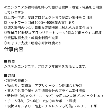
≪エンジニアが納得感を持って働ける案件・環境・待遇をご用意
しています≫

◎上流～下流、受託プロジェクトまで幅広い案件をご用意

◎ネットワーク回線100G～400G超の案件あり

◎導入事例の少ない貴重な高額機器に触れられる案件あり

◎残業月10時間以下且つリモートワーク9割など働きやすい環境

◎資格取得支援・報奨金制度が充実

◎キャリア支援・明瞭な評価制度あり
仕事内容
■ 概要

システムエンジニア、プログラマ業務をお任せします。
■ 詳細

＜案件の特徴＞

・Web系、業務系、アプリケーション開発など多彩

・某大手外資企業や大手通信会社のプライム案件多数

・新技術（AI/メタバース　など）を用いた先端プロジェクトあり

・チーム体制（2～6名）で安心のサポート環境

・現状スキルより一段上のチャレンジも可能/フルリモート可