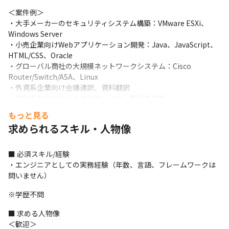
＜案件例＞

・大手メーカーのセキュリティシステム構築：VMware ESXi、
Windows Server

・小売企業向けWebアプリケーション開発：Java、JavaScript、
HTML/CSS、Oracle

・グローバル商社の大規模ネットワークシステム：Cisco 
Router/Switch/ASA、Linux

・外資系企業向け会議通訳、資料翻訳

・海外支社Webサイトのセキュリティ脆弱性診断
もっと見る
＜入社後の成長サポート＞

求められるスキル・人物像
・営業の評価指標にエンジニアの納得度を重視した項目

・経験10年以上の営業チームを構成、独自のネットワークを保有

・各領域ごとにスペシャリストを配置し自社内研修も完備

■ 必須スキル/経験

・“曖昧な言葉”ではなく“人員体制や制度、文化”で、しっかりと
・エンジニアとしての実務経験（年数、言語、フレームワークは
支えています
問いません）
＜募集背景＞

※学歴不問
“若者の未来を拡げる”ミッションのもと、2014年にスタートした
当社。経験10年以上の営業によるリレーションを特徴に、大手外
■ 求める人物像

資企業の案件やプライム案件をはじめ数多くの優良案件を獲得。
＜歓迎＞
