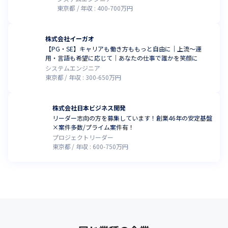
東京都
年収 :
400
-
700
万円
株式会社イーガオ
【PG・SE】キャリアも働き方ももっと自由に｜上流〜運
用・言語も希望に応じて｜あなたの仕事で誰かを笑顔に
システムエンジニア
東京都
年収 :
300
-
650
万円
株式会社日本ビジネス開発
リーダー志向の方を募集しています！創業46年の安定基盤
×案件多数/プライム案件有！
プロジェクトリーダー
東京都
年収 :
600
-
750
万円