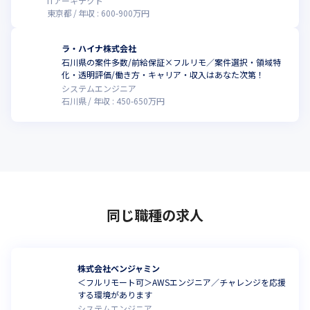
ITアーキテクト
東京都
年収 :
600
-
900
万円
ラ・ハイナ株式会社
石川県の案件多数/前給保証×フルリモ／案件選択・領域特
化・透明評価/働き方・キャリア・収入はあなた次第！
システムエンジニア
石川県
年収 :
450
-
650
万円
同じ職種の求人
株式会社ベンジャミン
＜フルリモート可＞AWSエンジニア／チャレンジを応援
する環境があります
システムエンジニア