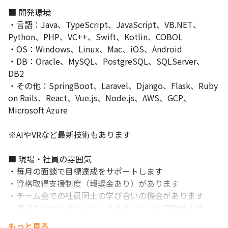
■ 開発環境

・言語：Java、TypeScript、JavaScript、VB.NET、
Python、PHP、VC++、Swift、Kotlin、COBOL

・OS：Windows、Linux、Mac、iOS、Android

・DB：Oracle、MySQL、PostgreSQL、SQLServer、
DB2

・その他：SpringBoot、Laravel、Django、Flask、Ruby 
on Rails、React、Vue.js、Node.js、AWS、GCP、
Microsoft Azure

※AIやVRなど最新技術もあります

■ 現場・社員の雰囲気

・毎月の面談で目標達成をサポートします

・資格取得支援制度（報奨金あり）があります

・チーム会での社員同士の学び合いの機会があります

・英語カフェでグローバルスキルアップを目指せます

・エンジニア一人ひとりの切実な想いに制度と風土の両面
もっと見る