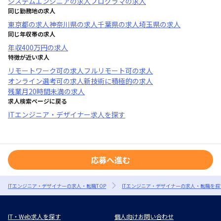
システムエンジニア
の求人
プログラマ
の求人
同じ勤務地の求人
東京都
の求人
神奈川県
の求人
千葉県
の求人
埼玉県
の求人
同じ年収帯の求人
年収
400万円
の求人
特徴が近い求人
リモートワーク可
の求人
フルリモート可
の求人
オンライン選考可
の求人
新技術に積極的
の求人
残業月20時間未満
の求人
求人検索ページに戻る
ITエンジニア・デザイナー求人を探す
応募へ進む
ITエンジニア・デザイナーの求人・転職TOP
ITエンジニア・デザイナーの求人・転職を探
IT・Web求人を探す
個人向けお問い合わせ