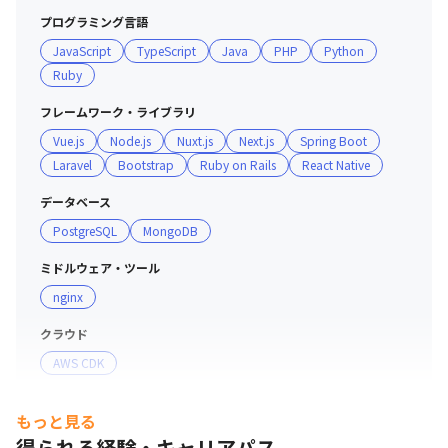
□書籍購入補助→ 技術書・ビジネス書など、会社負担で
プログラミング言語
購入OK！

JavaScript
TypeScript
Java
PHP
Python
□資格取得支援→ AWS・GCP・情報処理試験など資格受
Ruby
験費用をサポート！

□勉強会・LT会→ 社内外の勉強会やLT会を定期開催！ 最
フレームワーク・ライブラリ
新技術をキャッチアップできる！

Vue.js
Node.js
Nuxt.js
Next.js
Spring Boot
□ 1on1・キャリア相談→いつでもキャリアや技術の悩み
Laravel
Bootstrap
Ruby on Rails
React Native
を相談できる環境！

データベース
🌟”学ぶ姿勢のある人を全力で応援する”  そんなカルチャ
PostgreSQL
MongoDB
ーが根付いています。

 「環境を変えて、もっと成長したい！」という方は、ぜ
ミドルウェア・ツール
ひ一度お話しましょう！
nginx
クラウド
AWS CDK
開発手法
もっと見る
スクラム
アジャイル
得られる経験・キャリアパス