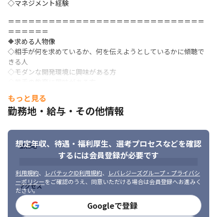
◇マネジメント経験
多種多様なプロジェクトがありますのでぜひあなたの希望をお聞
かせください
＝＝＝＝＝＝＝＝＝＝＝＝＝＝＝＝＝＝＝＝＝＝＝＝＝＝＝＝＝
＝＝＝＝＝＝

🔶求める人物像

◇相手が何を求めているか、何を伝えようとしているかに傾聴で
きる人

◇モダンな開発環境に興味がある方

◇若手の教育に興味がある方
もっと見る
🔶こんな悩み、抱えていませんか？

勤務地・給与・その他情報
「エンジニアとして現場の経験は積んできたけど、そろそろ“全体
を動かす”立場も目指してみたい」

「プロジェクト全体の流れや、ビジネス側のことも学んでみた
い」

想定年収、待遇・福利厚生、
選考プロセスなどを確認
勤務地
「今は手を動かすだけだけど、チームのマネジメントにも挑戦し
するには会員登録が必要です
たい」

「いつかは新しいサービスを立ち上げてみたい！」
利用規約
、
レバテックID利用規約
、
レバレジーズグループ・プライバシ
ーポリシー
をご確認のうえ、同意いただける場合は会員登録へお進みく
アクセス
→🌟バレットグループでは、裁量を持ちながら様々なことに挑戦
ださい。
しつつ、それを支えてくれる環境があります！
Googleで登録