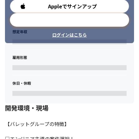
🔶そんなあなたに、バレットグループがぴったりな理由

Appleでサインアップ
勤務時間
◇マネジメントに挑戦しやすい環境！

「マネジメント＝かしこまった役割」ではなく、まずは小さなリ
メールアドレスで登録
ーダー業務や進行管理からお任せ。技術も続けながら、ステップ
アップできます。
想定年収
ログインはこちら
◇スペシャリスト志向も大歓迎！

「マネジメントはまだ早いかも…」そんな方もOK。技術を極めた
い人にも成長のチャンスを用意しています。
雇用形態
◇仲間とつながれる“ゆるさ”も大事に

「アニメ会」「日本酒会」「オンラインゲーム会」など、リモー
トでも参加OKな社内交流が盛りだくさん！

仕事だけじゃない“つながり”があるから、安心して相談できる仲
休日・休暇
間もできます。
🌟『技術も、キャリアも、働きやすさも諦めたくない！』

そんなあなたの新しい一歩を、私たちは全力でサポートします
開発環境・現場
【バレットグループの特徴】

□エンジニア主導の案件選択！
