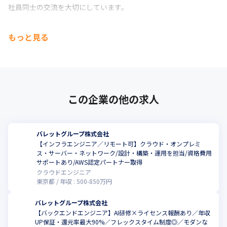
社員同士の交流を大切にしています。
開発、インフラ、フルスタック、受託も合わせて

もっと見る
エンジニアだけで約80名という体制でチームなどの枠組みに関係
なく

技術やキャリアに関しても気軽に相談できます。
更なる挑戦を続けているバレットグループであなたも成長しませ
んか？
この企業の他の求人
バレットグループ株式会社
【インフラエンジニア／リモート可】クラウド・オンプレミ
ス・サーバー・ネットワーク/設計・構築・運用を担当/資格費用
サポートあり/AWS認定パートナー取得
クラウドエンジニア
東京都
年収 :
500
-
850
万円
バレットグループ株式会社
【バックエンドエンジニア】AI研修×ライセンス報酬あり／年収
UP保証・還元率最大90%／フレックスタイム制度◎／モダンな