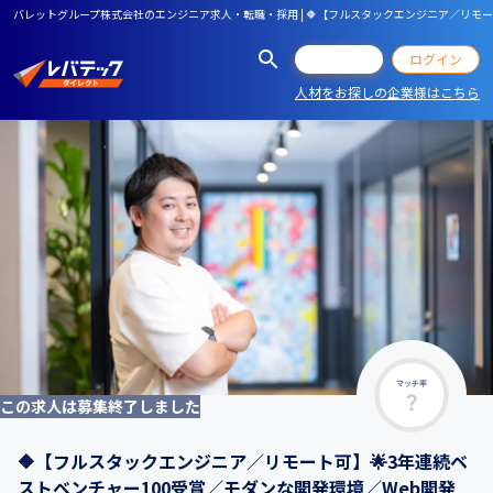
バレットグループ株式会社のエンジニア求人・転職・採用 | 🔶【フルスタックエンジニア／リモ
会員登録
ログイン
人材をお探しの企業様はこちら
マッチ率
この求人は募集終了しました
🔶【フルスタックエンジニア／リモート可】🌟3年連続ベ
ストベンチャー100受賞／モダンな開発環境／Web開発