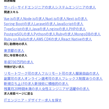
関連職種
サーバーサイドエンジニア
の求人
システムエンジニア
の求人
関連スキル
Vue.js
の求人
Node.js
の求人
Nuxt.js
の求人
Next.js
の求人
Spring Boot
の求人
Laravel
の求人
JavaScript
の求人
TypeScript
の求人
Java
の求人
nginx
の求人
PHP
の求人
PostgreSQL
の求人
Python
の求人
Ruby
の求人
MongoDB
の求人
Ruby on Rails
の求人
AWS CDK
の求人
React Native
の求人
同じ勤務地の求人
東京都
の求人
同じ年収帯の求人
年収
700万円
の求人
特徴が近い求人
リモートワーク可
の求人
フルリモート可
の求人
服装自由
の求人
副業可
の求人
オンライン選考可
の求人
フレックス制度あり
の求人
新規立ち上げ
の求人
新技術に積極的
の求人
残業月20時間未満
の求人
女性エンジニアが活躍中
の求人
求人検索ページに戻る
ITエンジニア・デザイナー求人を探す