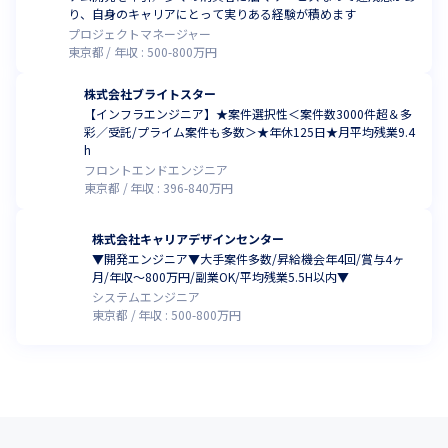
り、自身のキャリアにとって実りある経験が積めます
プロジェクトマネージャー
東京都
年収 :
500
-
800
万円
株式会社ブライトスター
【インフラエンジニア】★案件選択性＜案件数3000件超＆多
彩／受託/プライム案件も多数＞★年休125日★月平均残業9.4
h
フロントエンドエンジニア
東京都
年収 :
396
-
840
万円
株式会社キャリアデザインセンター
▼開発エンジニア▼大手案件多数/昇給機会年4回/賞与4ヶ
月/年収～800万円/副業OK/平均残業5.5H以内▼
システムエンジニア
東京都
年収 :
500
-
800
万円