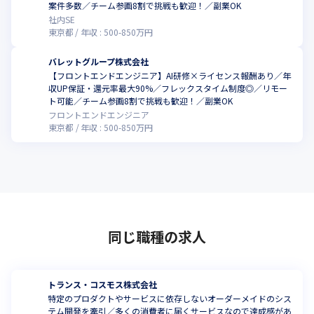
案件多数／チーム参画8割で挑戦も歓迎！／副業OK
社内SE
東京都
年収 :
500
-
850
万円
バレットグループ株式会社
【フロントエンドエンジニア】AI研修×ライセンス報酬あり／年
収UP保証・還元率最大90%／フレックスタイム制度◎／リモー
こ
ト可能／チーム参画8割で挑戦も歓迎！／副業OK
フロントエンドエンジニア
東京都
年収 :
500
-
850
万円
同じ職種の求人
トランス・コスモス株式会社
特定のプロダクトやサービスに依存しないオーダーメイドのシス
テム開発を牽引／多くの消費者に届くサービスなので達成感があ