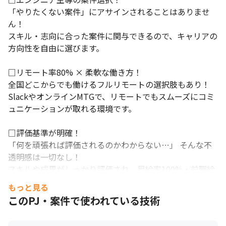
「やりたくない案件」にアサインされることはありませ
ん！

スキル・志向に合った案件に関与できるので、キャリアの
方向性を自由に選びます。

□リモート率80% × 柔軟な働き方！

全国どこからでも働けるフルリモートの選択肢もあり！

SlackやオンラインMTGで、リモートでもスムーズにコミ
ュニケーションが取れる環境です。

□評価基準が明確！

「何を頑張れば評価されるのかわからない…」 そんな不
透明感は一切なし！

スキルや成果がしっかり評価され、昇給率100%・前職給
与保証を実現！

もっと見る
このPJ・案件で使われている技術
【教育・研修制度】

□学び続ける文化！技術支援が充実！
