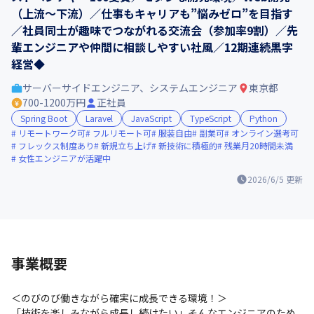
（上流～下流）／仕事もキャリアも”悩みゼロ”を目指す
／社員同士が趣味でつながれる交流会（参加率9割）／先
輩エンジニアや仲間に相談しやすい社風／12期連続黒字
経営◆
サーバーサイドエンジニア、システムエンジニア
東京都
700-1200万円
正社員
Spring Boot
Laravel
JavaScript
TypeScript
Python
リモートワーク可
フルリモート可
服装自由
副業可
オンライン選考可
フレックス制度あり
新規立ち上げ
新技術に積極的
残業月20時間未満
女性エンジニアが活躍中
2026/6/5
更新
事業概要
＜のびのび働きながら確実に成長できる環境！＞

「技術を楽しみながら成長し続けたい」そんなエンジニアのため