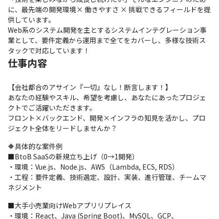
に、最先端の開発環境× 働きやすさ × 挑戦できるフィールドを提
供しています。

Web系のシステム開発を主とするシステムインテグレーション事
業として、要件定義から運用まで全てをカバーし、多様な技術ス
タックで対応しています！
仕事内容
【会社都合のアサイン『一切』なし！断言します！】

あなたの経験やスキル、希望を考慮し、あなたにあったプロジェ
クトでご活躍いただきます。

フロント×バックエンド、開発×インフラの知見を活かし、プロ
ジェクト全体をリードしませんか？
🔶具体的な案件例

■BtoB SaaSの新規立ち上げ（0→1開発）

・環境：Vue.js、Node.js、AWS（Lambda, ECS, RDS）

・工程：要件定義、技術選定、設計、実装、進行管理、チームマ
ネジメント
■大手小売業向けWebアプリリプレイス

・環境：React、Java (Spring Boot)、MySQL、GCP、