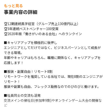
■ 同じ目線で語れる仲間がいる

もっと見る
技術に熱い人、ビジネスに挑戦したい人、趣味に全力な人…いろ
事業内容の詳細
んなメンバーがいるから、自然と刺激を受けられる環境です。“が
んばり方”を押しつけないカルチャーがあります！
🏆12期連続黒字経営（グループ売上130億円以上）

🌟「エンジニアとして働く」だけで終わらない、

🏆3年連続ベストベンチャー100受賞

“その先”を見据えたキャリアを一緒に描いていきませんか？
🏆2020年版「働きがいのある会社」へのランクイン
■キャリアアップを積極的に後押し

エンジニアとしてだけではなく、ビジネスパーソンとして成長が
できる環境。

年齢やキャリアはもちろん、職種に関係なく、キャリアアップを
応援します！
■服装・副業自由！リモート8割

リモートワークを推奨している当社では、現在8割のエンジニアが
リモート！

服装や副業も自由、フレックス勤務なのでのびのびと働けます。
■社員同士の交流も活発

交流メインの帰社日(参加率9割)やオンラインゲーム大会の開催な
ど
