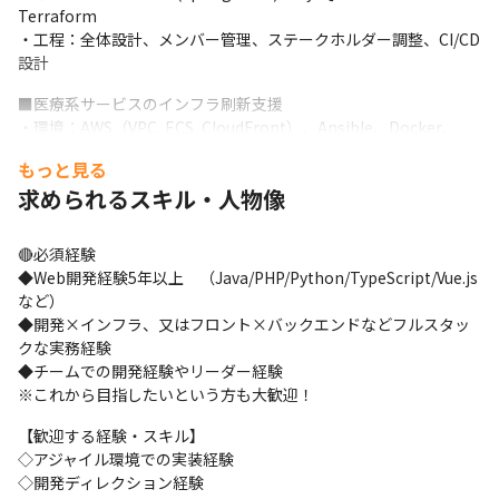
Terraform

・工程：全体設計、メンバー管理、ステークホルダー調整、CI/CD
設計
■医療系サービスのインフラ刷新支援

・環境：AWS（VPC, ECS, CloudFront）、Ansible、Docker、
Linux

もっと見る
・工程：インフラ設計・構築、アプリ連携、運用設計、セキュリ
求められるスキル・人物像
ティ対応、PM補佐
■技術スタック例

🔴必須経験

フロント：React、Vue.js、Next.js、TypeScript

◆Web開発経験5年以上　（Java/PHP/Python/TypeScript/Vue.js
バックエンド：Node.js、Java（Spring Boot）、Go、
など）

Python（FastAPI）

◆開発×インフラ、又はフロント×バックエンドなどフルスタッ
インフラ：AWS（ECS, RDS, Lambda, VPC）、GCP、
クな実務経験

Terraform、Docker

◆チームでの開発経験やリーダー経験

データベース：MySQL、PostgreSQL、MongoDB、DynamoDB

※これから目指したいという方も大歓迎！
その他：GitHub Actions、Ansible、Prometheus、NewRelic
【歓迎する経験・スキル】

🌟上記はあくまで一例です。

◇アジャイル環境での実装経験

1日1000件以上の新規案件情報で『やりたい技術』『希望の体
◇開発ディレクション経験

制』が自由に選べる環境です！
