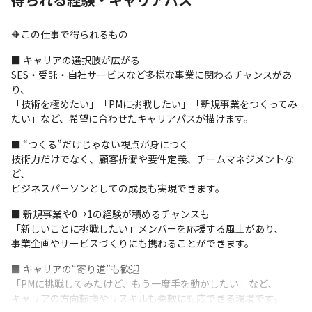
プロジェクト管理
GitHub
🔶この仕事で得られるもの
コミュニケーションツール
■ キャリアの選択肢が広がる

SES・受託・自社サービスなど多様な事業に関わるチャンスがあ
Slack
り、

「技術を極めたい」「PMに挑戦したい」「新規事業をつくってみ
その他
たい」など、希望に合わせたキャリアパスが描けます。
機械学習
■ “つくる”だけじゃない視点が身につく

技術力だけでなく、顧客折衝や要件定義、チームマネジメントな
ど、

ビジネスパーソンとしての成長も実現できます。
■ 新規事業や0→1の経験が積めるチャンスも

「新しいことに挑戦したい」メンバーを応援する風土があり、

事業企画やサービスづくりにも携わることができます。
■ キャリアの“寄り道”も歓迎

「PMに挑戦してみたけど、もう一度手を動かしたい」など、

キャリアの方向転換やリスキルも柔軟に対応できる環境です。