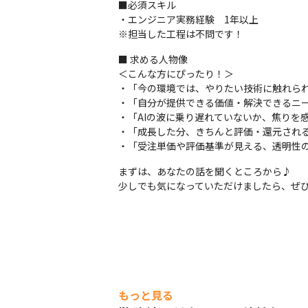
■必須スキル

・エンジニア実務経験　1年以上

※担当した工程は不問です！
■ 求める人物像

＜こんな方にぴったり！＞

・「今の環境では、やりたい技術に触れられ
・「自分が提供できる価値・解決できるニー
・「AIの波に乗り遅れていないか、焦りを感
・「成長した分、きちんと評価・還元される
・「受注単価や評価基準が見える、透明性
まずは、あなたの話を聞くところから♪

少しでも気になっていただけましたら、ぜ
もっと見る