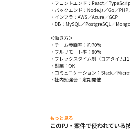
・フロントエンド：React／TypeScript／
・バックエンド：Node.js／Go／PHP／P
・インフラ：AWS／Azure／GCP

・DB：MySQL／PostgreSQL／Mongo
＜働き方＞

・チーム参画率：約70%

・フルリモート率：80%

・フレックスタイム制（コアタイム11:00
・副業：OK

・コミュニケーション：Slack／Microsof
・社内勉強会：定期開催
もっと見る
このPJ・案件で使われている