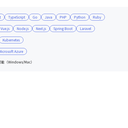
t
TypeScript
Go
Java
PHP
Python
Ruby
Vue.js
Node.js
Next.js
Spring Boot
Laravel
Kubernetes
Microsoft Azure
（Windows/Mac）