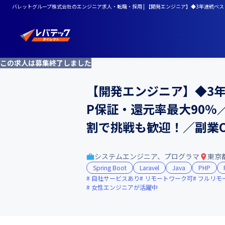
バレットグループ株式会社のエンジニア求人・転職・採用 | 【開発エンジニア】◆3年連続ベス
この求人は募集終了しました
【開発エンジニア】◆3年
P保証・還元率最大90%
割で挑戦も歓迎！／副業O
システムエンジニア、プログラマ
東京
Spring Boot
Laravel
Java
PHP
自社サービスあり
リモートワーク可
フルリモ
女性エンジニアが活躍中