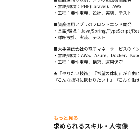
・言語/環境：PHP(Laravel)、AWS

・工程：要件定義、設計、実装、テスト
■資産運用アプリのフロントエンド開発

・言語/環境：Java/Spring/TypeScript/Rea
・詳細設計、実装、テスト
■大手通信会社の電子マネーサービスのイン
・言語/環境：AWS、Azure、Docker、Kuber
・工程：要件定義、構築、運用保守
★『やりたい技術』『希望の体制』が自由に
『こんな技術に携わりたい！』『こんな働
￣￣￣￣￣￣￣￣￣￣￣￣￣￣￣￣￣
もっと見る
求められるスキル・人物像