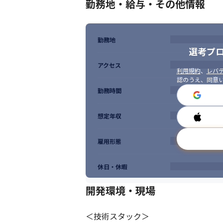
勤務地・給与・その他情報
勤務地
選考プ
アクセス
利用規約
、
レバテ
認のうえ、同意
勤務時間
想定年収
雇用形態
休日・休暇
開発環境・現場
＜技術スタック＞
