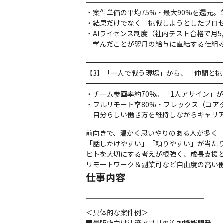
━━━━━━━━━━━━━━━━━━━━
・案件単価の平均75%・最大90%を還元。年
・結果だけでなく「挑戦しようとしたプロセ
・AIライセンス制度（社内テスト合格で月5,00
　学んだことが翌月の給与に直結する仕組
━━━━━━━━━━━━━━━━━━━━
【3】「一人で戦う現場」から、「仲間と挑
━━━━━━━━━━━━━━━━━━━━
・チーム参画率約70%。「1人アサイン」が
・フルリモート率80%・フレックス（コアタイ
　自分らしい働き方を維持しながらキャリ
前向きで、温かく思いやりのある人が多く

「話しかけやすい」「頼りやすい」が当たり
ヒトを大切にする考えが根強く、成長支援と
リモートワーク＆副業可など自由度の高い
仕事内容
￣￣￣￣￣￣￣￣￣￣￣￣￣￣￣￣￣

＜具体的な案件例＞

■量販店向け決済アプリの追加機能開発
