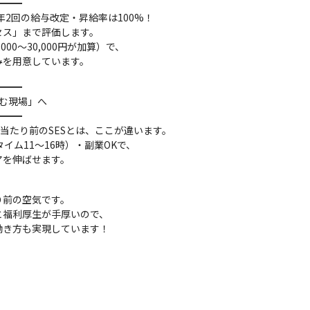
━━

2回の給与改定・昇給率は100%！

ス」まで評価します。

0〜30,000円が加算）で、

みを用意しています。
━━

む現場」へ

━━

当たり前のSESとは、ここが違います。

ム11〜16時）・副業OKで、

アを伸ばせます。
前の空気です。

福利厚生が手厚いので、

働き方も実現しています！