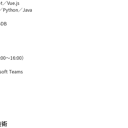
Vue.js

ython／Java

DB

〜16:00）

t Teams

技術