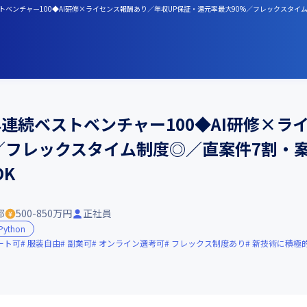
トベンチャー100◆AI研修×ライセンス報酬あり／年収UP保証・還元率最大90%／フレックスタイ
連続ベストベンチャー100◆AI研修×ラ
／フレックスタイム制度◎／直案件7割・
K
都
500-850万円
正社員
Python
ート可
服装自由
副業可
オンライン選考可
フレックス制度あり
新技術に積極