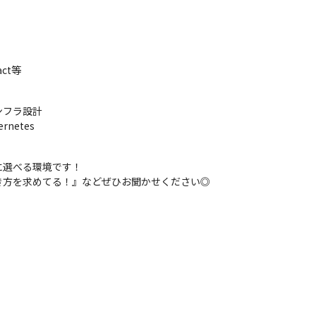
ct等

フラ設計

netes

選べる環境です！

き方を求めてる！』などぜひお聞かせください◎