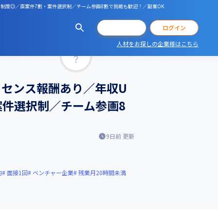
ム制度◎／直案件7割・案件選択制／チーム参画8割で挑戦も歓迎！／副業OK
会員登録
ログイン
人材をお探しの企業様はこちら
マッチ率
イセンス報酬あり／年収U
案件選択制／チーム参画8
9日前
更新
的
面接1回
ベンチャー企業
残業月20時間未満