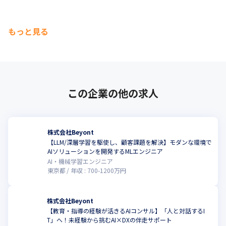
もっと見る
この企業の他の求人
株式会社Beyont
【LLM/深層学習を駆使し、顧客課題を解決】モダンな環境で
AIソリューションを開発するMLエンジニア
AI・機械学習エンジニア
東京都
年収 :
700
-
1200
万円
株式会社Beyont
【教育・指導の経験が活きるAIコンサル】「人と対話するI
T」へ！未経験から挑むAI×DXの伴走サポート