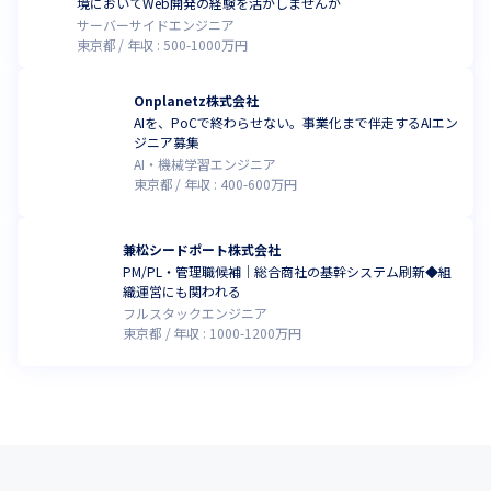
境においてWeb開発の経験を活かしませんか
サーバーサイドエンジニア
東京都
年収 :
500
-
1000
万円
Onplanetz株式会社
AIを、PoCで終わらせない。事業化まで伴走するAIエン
ジニア募集
AI・機械学習エンジニア
東京都
年収 :
400
-
600
万円
兼松シードポート株式会社
PM/PL・管理職候補｜総合商社の基幹システム刷新◆組
織運営にも関われる
フルスタックエンジニア
東京都
年収 :
1000
-
1200
万円