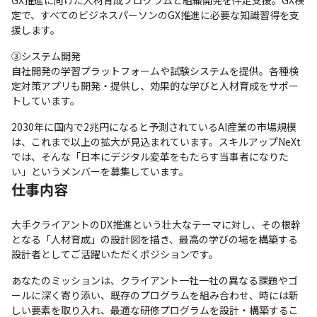
GX推進に向けた人材育成プログラムと組織開発を伴走支援。GX検
定で、すべてのビジネスパーソンのGX推進に必要な知識習得を支
援します。
③システム開発

自社開発の学習プラットフォームや試験システムを提供。各種検
定対策アプリも開発・提供し、効果的な学びと人材育成をサポー
トしています。
2030年に国内で2兆円になると予測されているAI産業の市場規模
は、これまで以上の拡大が見込まれています。スキルアップNeXt
では、そんな「日本にデジタル変革をもたらす当事者になりた
い」というメンバーを募集しています。
仕事内容
大手クライアントのDX推進という壮大なテーマに対し、その根幹
となる「人材育成」の設計図を描き、最高の学びの場を構築する
設計者としてご活躍いただくポジションです。
あなたのミッションは、クライアント一社一社の異なる課題やゴ
ールに深く寄り添い、既存のプログラムを組み合わせ、時には新
しい要素を取り入れ、最適な研修プログラムを設計・構築するこ