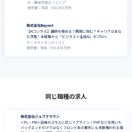
AI・機械学習エンジニア
東京都
年収 :
550
-
850
万円
株式会社Beyont
【AIコンサル】講師を極める？開発に挑む？キャリアはあな
こ
た次第！未経験から「ビジネス×生成AI」のプロへ
データサイエンティスト
東京都
年収 :
550
-
850
万円
同じ職種の求人
株式会社ジョブクラウン
＜PL・PM＞自身のスキルに応じてアサイン！PHPなどを用いた
バックエンドだけではなくフロント系の案件にも多数携われる環