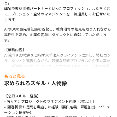
と。

講師や教材開発パートナーといったプロフェッショナルたちと共
に、プロジェクト全体のマネジメントを一気通貫してお任せいた
します。
AIやDXの最先端知識を吸収し、教育研修の知見も取り入れながら
専門性を高め、企業の変革にダイレクトに貢献していただけま
す。
【業務内容】

AI活用やDX推進を目指す大手法人クライアントに対し、弊社コン
サルタントと連携しながら、最適な研修プログラムの企画立案か
ら、受注後は研修プロジェクト全体の責任者として、研修の品質
管理、運営、クライアントとの継続的な折衝までを一気通貫でリ
もっと見る
ードしていただきます。
求められるスキル・人物像
• 研修プログラムの全体設計・カスタマイズ
◦ 営業担当と連携し、顧客の課題や要件を深く分析 ◦ ゴール達成
【必須スキル・経験】

に向けた学習目標、カリキュラム、教材、評価方法の設計 ◦ 顧客
• 法人向けプロジェクトのマネジメント経験（2年以上）

保有データを活用した実践的な演習コンテンツの企画
•  顧客折衝や提案を実施した経験（要件定義、課題抽出、ソリュ
ーション提案等）

• プロジェクトマネジメント