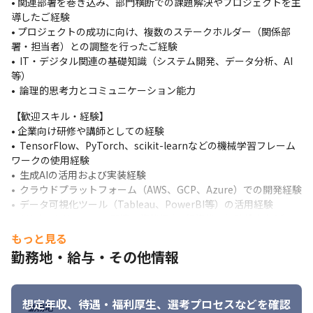
• 関連部署を巻き込み、部門横断での課題解決やプロジェクトを主
◦ 最適な講師のアサイン、教材開発者との連携・ディレクション
導したご経験

◦ 研修プロジェクト全体の進捗、品質、予算の管理 ◦ クライアン
• プロジェクトの成功に向け、複数のステークホルダー（関係部
トとの定期的な折衝、期待値調整、改善提案
署・担当者）との調整を行ったご経験

• 研修品質の向上と標準化
•  IT・デジタル関連の基礎知識（システム開発、データ分析、AI
◦ 研修実施後の効果測定と、プログラムの改善・アップデート ◦
等）

成功事例を基にした、新たな研修プログラムの開発・企画
•  論理的思考力とコミュニケーション能力
【歓迎スキル・経験】

• 企業向け研修や講師としての経験

•  TensorFlow、PyTorch、scikit-learnなどの機械学習フレーム
ワークの使用経験

•  生成AIの活用および実装経験

•  クラウドプラットフォーム（AWS、GCP、Azure）での開発経験

•  データ可視化ツール（Tableau、PowerBI等）の活用経験

•  AI/データサイエンス関連の資格保有（E資格、統計検定など）

•  エンドユーザー目線でのソリューション提案経験
もっと見る
勤務地・給与・その他情報
想定年収、待遇・福利厚生、
選考プロセスなどを確認
勤務地