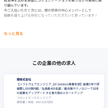
経営陣を含め全員密にコミュニケーションを取りながら業務に取
り組んでいます。

今ご入社いただく方には、燈の将来の中心メンバーとして

組織を盛り上げる存在になっていただきたいと思っています！
もっと見る
この企業の他の求人
燈株式会社
【ソフトウェアエンジニア_DX Solution事業本部】創業5年で評
価額1,000億円超／社員数400名超／最先端テクノロジーで日本
の産業をアップデートする東大発AIスタートアップ
フロントエンドエンジニア
東京都
年収 :
450
-
650
万円