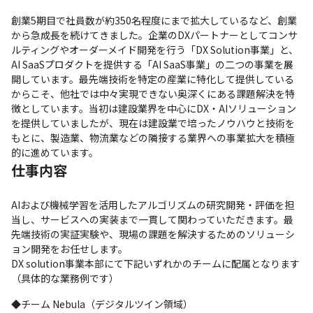
創業5期目で社員数が約350名程度にまで拡大しているなど、創業
から急成長を続けてきました。企業のDXパートナーとしてコンサ
ルティングやオーダーメイド開発を行う「DX Solution事業」と、
AI SaaSプロダクトを提供する「AI SaaS事業」の二つの事業を展
開しています。最先端技術を特定の産業に特化して提供している
からこそ、他社では中々実現できない奥深くにある課題解決を特
徴としています。当初は建設業界を中心にDX・AIソリューション
を提供していましたが、現在は建設業で培ったノウハウと技術を
もとに、製造業、物流業などの隣接する業界への事業拡大を積極
的に進めています。
仕事内容
AIおよび機械学習を活用したアルゴリズムの研究開発・評価を担
当し、サービスへの実装まで一貫して関わっていただきます。最
先端技術の実証実験や、現場の課題を解決するためのソリューシ
ョン開発をお任せします。

DX solution事業本部にて下記いずれかのチームに配属となります
（具体的な業務例です）
◆チーム Nebula（デジタルツイン領域）
