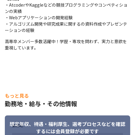
gRPC

・AtcoderやKaggleなどの競技プログラミングやコンペティショ
 ▼インフラ

ンの実績

Terraform/Kubernetes/AWS/Microsoft Azure

・Webアプリケーションの開発経験

 ▼AI

・アルゴリズム開発や研究成果に関するの資料作成やプレゼンテ
Python/Numpy/Pandas/Pytorch/OpenCV
ーションの経験
【AI開発支援ツールの導入】

高専卒メンバー多数活躍中！学歴・専攻を問わず、実力と意欲を
当社では、最新のAI開発支援ツールを実務に組み込み、効率と品
重視しています。
質を同時に高めています。主な活用例は以下の通りです。

Devin：自動タスク実行、同時並行実装数を上昇

Claude Code：自然言語からの高度なコード提案・改善で、実装
スピードを向上、同時並行実装数を上昇

v0.dev：高速なUIモックアップ生成で、要件確認を迅速化

GitHub Copilot：日常的なコーディング補助で、作業効率を底上
げ

もっと見る
Gemini：Deep Research/Python実行を含む情報検索・解析で、
調査や設計の精度を向上
勤務地・給与・その他情報
【燈のアルゴリズムエンジニアポジションの特徴】
━━━━━━━━━

想定年収、待遇・福利厚生、
選考プロセスなどを確認
・産業の難題に対して、最先端な技術を産業特化でバーティカル
勤務地
するには会員登録が必要です
に深めることで、産業の課題を大きく解決しています。技術を固