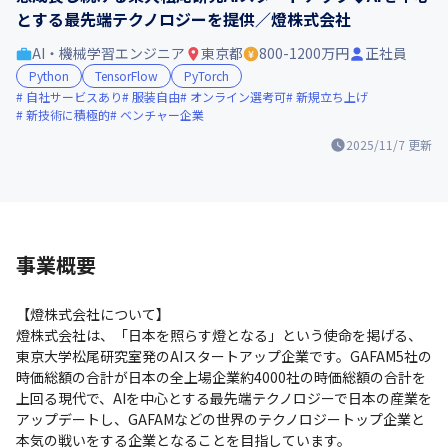
とする最先端テクノロジーを提供／燈株式会社
AI・機械学習エンジニア
東京都
800-1200万円
正社員
Python
TensorFlow
PyTorch
自社サービスあり
服装自由
オンライン選考可
新規立ち上げ
新技術に積極的
ベンチャー企業
2025/11/7
更新
事業概要
【燈株式会社について】

燈株式会社は、「日本を照らす燈となる」という使命を掲げる、
東京大学松尾研究室発のAIスタートアップ企業です。GAFAM5社の
時価総額の合計が日本の全上場企業約4000社の時価総額の合計を
上回る現代で、AIを中心とする最先端テクノロジーで日本の産業を
アップデートし、GAFAMなどの世界のテクノロジートップ企業と
本気の戦いをする企業となることを目指しています。