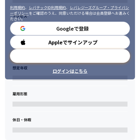
定せず、技術応用の幅を持ってきたからこそ、産業や社会を大き
利用規約
、
レバテックID利用規約
、
レバレジーズグループ・プライバシ
く変えるインパクトのある開発ができていると自負しています。
ーポリシー
をご確認のうえ、同意いただける場合は会員登録へお進みく
アクセス
ださい。
・燈のエンジニアは、お客様と徹底的に向き合います。

Googleで登録
お客様の抱えている難題を解くためには、技術だけを追求すれば
いいわけではなく、お客様とビジネスを理解するために、提案す
ることや現場に足を運ぶこともあります。
Appleでサインアップ
勤務時間
・ひとりひとりが専門性を持ち、フラットに隔たりなく助け合
メールアドレスで登録
い、技術をシェアし高めあえる組織です。

難しいと思える挑戦こそ、組織・事業共に成長させると考えてい
想定年収
ログインはこちら
ます。
・手を挙げればどんな挑戦もできます。エンジニアリングにとど
まらず、セールス、コンサル・知財交渉・PMなど一通りプロジェ
雇用形態
クトに関わることが可能です。
休日・休暇