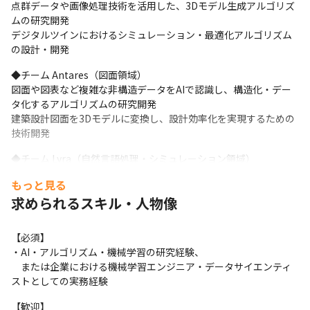
点群データや画像処理技術を活用した、3Dモデル生成アルゴリズ
ムの研究開発

デジタルツインにおけるシミュレーション・最適化アルゴリズム
の設計・開発
◆チーム Antares（図面領域）

図面や図表など複雑な非構造データをAIで認識し、構造化・デー
タ化するアルゴリズムの研究開発

建築設計図面を3Dモデルに変換し、設計効率化を実現するための
技術開発
◆チーム Lyra（自然言語処理・シミュレーション領域）

LLMをはじめとする最新の自然言語処理技術を活用し、情報を抽
もっと見る
出・検索する技術開発

求められるスキル・人物像
物理シミュレーション分野における最適化アルゴリズムの設計・
開発
【必須】

技術スタック（一例）

・AI・アルゴリズム・機械学習の研究経験、

▼フロントエンド

　または企業における機械学習エンジニア・データサイエンティ
Typescript/Node.js/React/Next.js

ストとしての実務経験
 ▼バックエンド

Typescript/Node.js/Python/NestJS/FastAPI/GraphQL/Hasura/
【歓迎】
