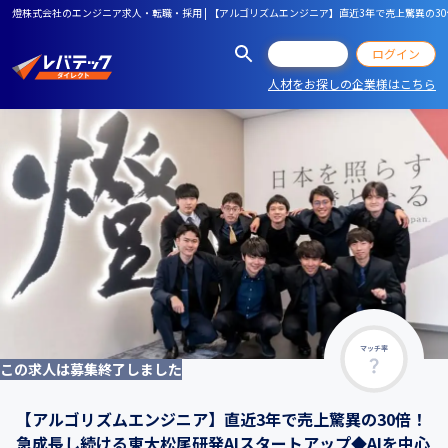
燈株式会社のエンジニア求人・転職・採用 | 【アルゴリズムエンジニア】直近3年で売上驚異の3
会員登録
ログイン
人材をお探しの企業様はこちら
マッチ率
この求人は募集終了しました
【アルゴリズムエンジニア】直近3年で売上驚異の30倍！
急成長し続ける東大松尾研発AIスタートアップ◆AIを中心