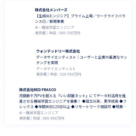
株式会社メンバーズ
【生成AIエンジニア】プライム上場／ワークライフバラ
ンス◎／新規事業
AI・機械学習エンジニア
東京都
年収 :
500
-
700
万円
ウォンテッドリー株式会社
データサイエンティスト｜ユーザーと企業の最適なマッ
チングを実現
データサイエンティスト
東京都
年収 :
520
-
950
万円
株式会社RED FRASCO
月間数千万PVを超える『いい部屋ネット』にてデータ利活用を推
進させる機械学習エンジニアを募集！ ◆設立以来、黒字成長 ◆フ
レックス ◆年間休日125日以上 ◆リモートワーク相談可 ◆残業月
10h程度 ◆副業可
AI・機械学習エンジニア
東京都
年収 :
600
-
900
万円