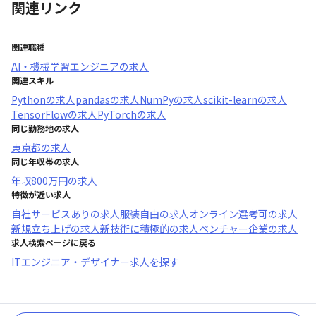
関連リンク
関連職種
AI・機械学習エンジニア
の求人
関連スキル
Python
の求人
pandas
の求人
NumPy
の求人
scikit-learn
の求人
TensorFlow
の求人
PyTorch
の求人
同じ勤務地の求人
東京都
の求人
同じ年収帯の求人
年収
800万円
の求人
特徴が近い求人
自社サービスあり
の求人
服装自由
の求人
オンライン選考可
の求人
新規立ち上げ
の求人
新技術に積極的
の求人
ベンチャー企業
の求人
求人検索ページに戻る
ITエンジニア・デザイナー求人を探す