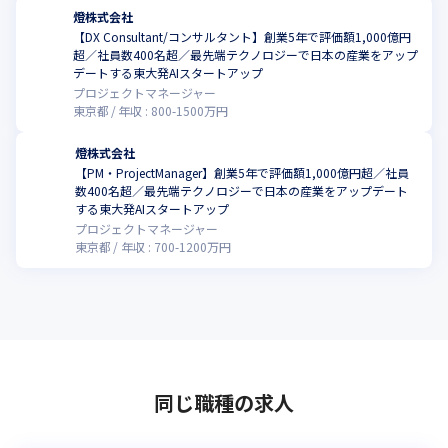
燈株式会社
【DX Consultant/コンサルタント】創業5年で評価額1,000億円
超／社員数400名超／最先端テクノロジーで日本の産業をアップ
デートする東大発AIスタートアップ
プロジェクトマネージャー
東京都
年収 :
800
-
1500
万円
燈株式会社
【PM・ProjectManager】創業5年で評価額1,000億円超／社員
数400名超／最先端テクノロジーで日本の産業をアップデート
する東大発AIスタートアップ
プロジェクトマネージャー
東京都
年収 :
700
-
1200
万円
同じ職種の求人