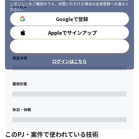
ーポリシー
をご確認のうえ、同意いただける場合は会員登録へお進みく
いただける方

アクセス
ださい。
・問題/課題を伸びしろを捉え、スピーディーに解決し、それをノ
ウハウ化することに喜びを感じていただける方
Googleで登録
Appleでサインアップ
勤務時間
メールアドレスで登録
想定年収
ログインはこちら
雇用形態
休日・休暇
このPJ・案件で使われている技術