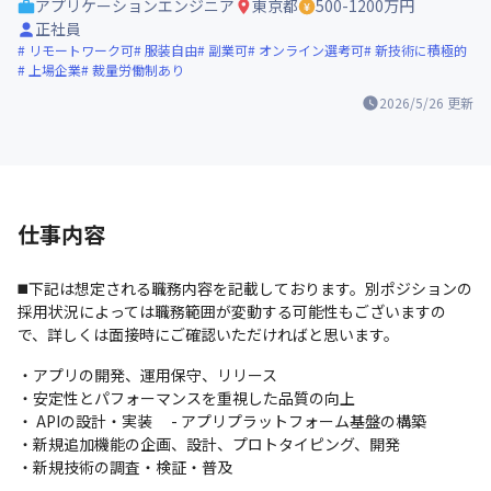
アプリケーションエンジニア
東京都
500-1200万円
正社員
リモートワーク可
服装自由
副業可
オンライン選考可
新技術に積極的
上場企業
裁量労働制あり
2026/5/26
更新
仕事内容
◼️下記は想定される職務内容を記載しております。別ポジションの
採用状況によっては職務範囲が変動する可能性もございますの
で、詳しくは面接時にご確認いただければと思います。
・アプリの開発、運用保守、リリース 　

・安定性とパフォーマンスを重視した品質の向上 　

・ APIの設計・実装 　- アプリプラットフォーム基盤の構築 　

・新規追加機能の企画、設計、プロトタイピング、開発

・新規技術の調査・検証・普及