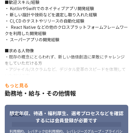
■歓迎スキル/経験

・ KotlinやSwiftでのネイティブアプリ開発経験

・ 新しい設計や技術などを選定し取り入れた経験

・ CI, CD のテストやリリースの自動化経験

・  React Native などの他のクロスプラットフォームフレームワー
クを利用した開発経験

・ スーパーアプリの開発経験
■求める人物像

・既存の概念にとらわれず、新しい価値創造に果敢にチャレンジ
をしていただける方

・アジャイル/スクラムなど、デジタル変革のスピードを体現して
いただける方

・巨大な東急グループの変革にワクワクさを感じていただける方

もっと見る
・指示通り仕事をするのではなく、自分で考え意見を言い、実行
勤務地・給与・その他情報
まで移していける方

・日本の新しい街づくりの概念を提唱し、本気で取り組んでいた
だける方

想定年収、待遇・福利厚生、
選考プロセスなどを確認
・メンバーお互いをリスペクトして、仕事をしていただける方

勤務地
・ゼロからイチを創造することに価値を感じ、率先して取り組ん
するには会員登録が必要です
でいただける方

・まずはやってみよう、という姿勢を持ちフレキシブルに動いて
利用規約
、
レバテックID利用規約
、
レバレジーズグループ・プライバシ