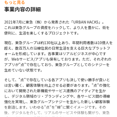
もっと見る
事業内容の詳細
2021年7月に東急（株）から発表された「URBAN HACKS」。

これは東急グループの資産をハックして、より人を豊かに、街を
便利に、生活を楽しくするプロジェクトです。
現在、東急グループは約130社以上あり、年間利用者数は10億人を
超え、数百万人の沿線住民の日常生活を支える巨大なプラットフ
ォームを形成しています。各事業はリアルビジネスが中心です
が、Webサービス/アプリも保有しております。ただ、それぞれの
アプリが"点"で存在しており、東急グループとしてのシナジーを
生めていない状態です。
そして、"点"で存在している各アプリも決して使い勝手が良いと
は言い難く、顧客体験を向上させる必要があります。"点"の強化
において開発された新機能やサービス連携のアイディアを生か
し、デジタル領域のリ・ブランディングや、各サービス間の導線
強化を実現し、東急グループシナジーを生かした新しい顧客体験
を創造します。いわゆる"点"を"線"に繋ぐイメージです。その
後、デジタルを介して、リアルのサービスや体験も繋がり、東急