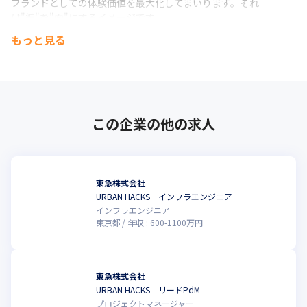
ブランドとしての体験価値を最大化してまいります。それ
は"線"を"面"にするイメージです。
もっと見る
私たちのビジョンは東急内だけでサービスを完結させることでは
ありません。5年、10年計画では、将来的にさまざまな自治体や地
域ビジネスと協業し、地域全体の活性化に携わり、東急沿線を
「住みたい街」「行きたい街」にし続けていくことを目指してい
ます。
この企業の他の求人
創立から100年取り組むことができなかった東急のデジタル変革と
いう大プロジェクト。これまでに莫大な顧客接点を蓄積してきた
資産を生かして、この1年が東急の次の100年を変革するプロジェ
クトにしたい。

 その実現のためにエンジニア/デザイナー/プロダクトマネージャ
東急株式会社
ーなど10つ以上の職種の人材を早期に採用し、東急グループの変
URBAN HACKS インフラエンジニア
インフラエンジニア
革をしてまいります。実力本位で人格を重んじて個性を尊重す
東京都
年収 :
600
-
1100
万円
る、大企業的な忖度は一切不要で、自由闊達なエンジニアやデザ
イナーの挑戦心をかきたてるフィールドがここにはあります。
東急株式会社
URBAN HACKS リードPdM
プロジェクトマネージャー