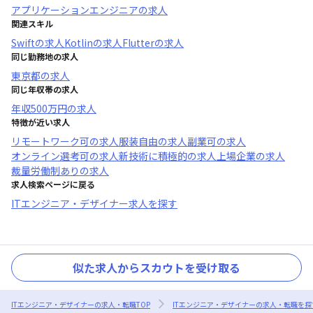
アプリケーションエンジニア
の求人
関連スキル
Swift
の求人
Kotlin
の求人
Flutter
の求人
同じ勤務地の求人
東京都
の求人
同じ年収帯の求人
年収
500万円
の求人
特徴が近い求人
リモートワーク可
の求人
服装自由
の求人
副業可
の求人
オンライン選考可
の求人
新技術に積極的
の求人
上場企業
の求人
裁量労働制あり
の求人
求人検索ページに戻る
ITエンジニア・デザイナー求人を探す
似た求人からスカウトを受け取る
ITエンジニア・デザイナーの求人・転職TOP
ITエンジニア・デザイナーの求人・転職を探