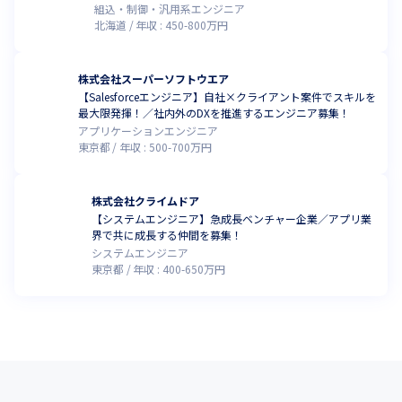
組込・制御・汎用系エンジニア
北海道
年収 :
450
-
800
万円
株式会社スーパーソフトウエア
【Salesforceエンジニア】自社×クライアント案件でスキルを
最大限発揮！／社内外のDXを推進するエンジニア募集！
アプリケーションエンジニア
東京都
年収 :
500
-
700
万円
株式会社クライムドア
【システムエンジニア】急成長ベンチャー企業／アプリ業
界で共に成長する仲間を募集！
システムエンジニア
東京都
年収 :
400
-
650
万円