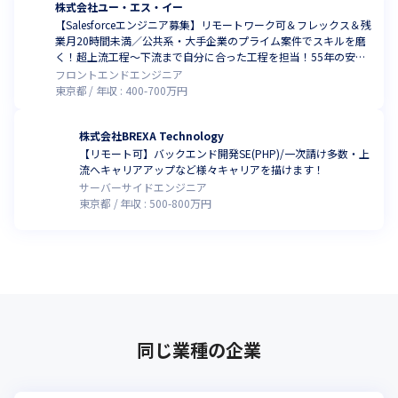
株式会社ユー・エス・イー
【Salesforceエンジニア募集】リモートワーク可＆フレックス＆残
業月20時間未満／公共系・大手企業のプライム案件でスキルを磨
く！超上流工程～下流まで自分に合った工程を担当！55年の安定
基盤でキャリアアップ！
フロントエンドエンジニア
東京都
年収 :
400
-
700
万円
株式会社BREXA Technology
【リモート可】バックエンド開発SE(PHP)/一次請け多数・上
流へキャリアアップなど様々キャリアを描けます！
サーバーサイドエンジニア
東京都
年収 :
500
-
800
万円
同じ業種の企業