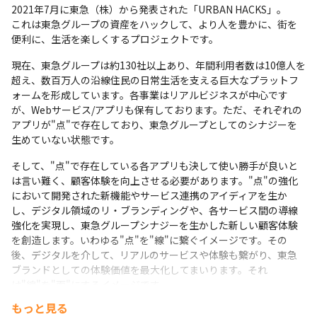
2021年7月に東急（株）から発表された「URBAN HACKS」。

これは東急グループの資産をハックして、より人を豊かに、街を
便利に、生活を楽しくするプロジェクトです。
現在、東急グループは約130社以上あり、年間利用者数は10億人を
超え、数百万人の沿線住民の日常生活を支える巨大なプラットフ
ォームを形成しています。各事業はリアルビジネスが中心です
が、Webサービス/アプリも保有しております。ただ、それぞれの
アプリが"点"で存在しており、東急グループとしてのシナジーを
生めていない状態です。
そして、"点"で存在している各アプリも決して使い勝手が良いと
は言い難く、顧客体験を向上させる必要があります。"点"の強化
において開発された新機能やサービス連携のアイディアを生か
し、デジタル領域のリ・ブランディングや、各サービス間の導線
強化を実現し、東急グループシナジーを生かした新しい顧客体験
を創造します。いわゆる"点"を"線"に繋ぐイメージです。その
後、デジタルを介して、リアルのサービスや体験も繋がり、東急
ブランドとしての体験価値を最大化してまいります。それ
は"線"を"面"にするイメージです。
もっと見る
私たちのビジョンは東急内だけでサービスを完結させることでは