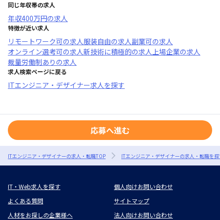
同じ年収帯の求人
年収
400万円
の求人
特徴が近い求人
リモートワーク可
の求人
服装自由
の求人
副業可
の求人
オンライン選考可
の求人
新技術に積極的
の求人
上場企業
の求人
裁量労働制あり
の求人
求人検索ページに戻る
ITエンジニア・デザイナー求人を探す
応募へ進む
ITエンジニア・デザイナーの求人・転職TOP
ITエンジニア・デザイナーの求人・転職を探
IT・Web求人を探す
個人向けお問い合わせ
よくある質問
サイトマップ
人材をお探しの企業様へ
法人向けお問い合わせ