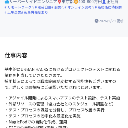
サーバーサイドエンジニア
東京都
400-800万円
正社員
リモートワーク可
服装自由
副業可
オンライン選考可
新技術に積極的
上場企業
裁量労働制あり
2026/5/29
更新
仕事内容
基本的にURBAN HACKSにおけるプロジェクトのテストに関わる
業務を担当していきただきます。

採用状況によっては職務範囲が変動する可能性もございますの
で、詳しくは面接時にご確認いただければと思います。
・アジャイル開発によるスマホアプリのテスト設計、テスト実施

・外部リソースの管理（協力会社とのスケジュール調整など）

・テストプロセスの課題を分析し、プロセス改善の実行

・テストプロセスの効率化＆最適化を実施

・MagicPodでの自動化作成、運用

・E2Eでの自動化経験 (実装・運用)