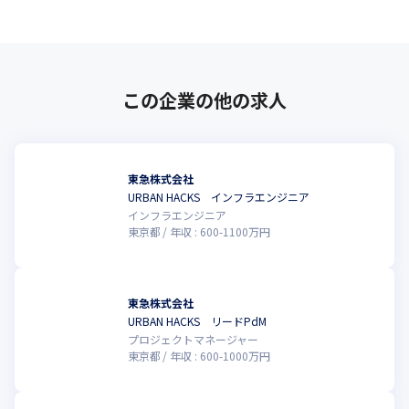
ありません。5年、10年計画では、将来的にさまざまな自治体や地
域ビジネスと協業し、地域全体の活性化に携わり、東急沿線を
「住みたい街」「行きたい街」にし続けていくことを目指してい
ます。
この企業の他の求人
創立から100年取り組むことができなかった東急のデジタル変革と
いう大プロジェクト。これまでに莫大な顧客接点を蓄積してきた
資産を生かして、この1年が東急の次の100年を変革するプロジェ
クトにしたい。

 その実現のためにエンジニア/デザイナー/プロダクトマネージャ
東急株式会社
ーなど10つ以上の職種の人材を早期に採用し、東急グループの変
URBAN HACKS インフラエンジニア
インフラエンジニア
革をしてまいります。実力本位で人格を重んじて個性を尊重す
東京都
年収 :
600
-
1100
万円
る、大企業的な忖度は一切不要で、自由闊達なエンジニアやデザ
イナーの挑戦心をかきたてるフィールドがここにはあります。
東急株式会社
URBAN HACKS リードPdM
プロジェクトマネージャー
東京都
年収 :
600
-
1000
万円