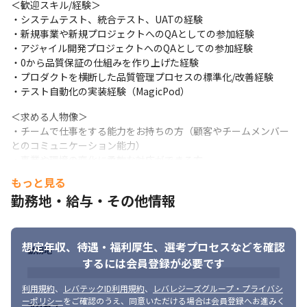
＜歓迎スキル/経験＞

・システムテスト、統合テスト、UATの経験

・新規事業や新規プロジェクトへのQAとしての参加経験

・アジャイル開発プロジェクトへのQAとしての参加経験

・0から品質保証の仕組みを作り上げた経験

・プロダクトを横断した品質管理プロセスの標準化/改善経験

・テスト自動化の実装経験（MagicPod）
＜求める人物像＞

・チームで仕事をする能力をお持ちの方（顧客やチームメンバー
とのコミュニケーション能力）

・事業や環境の変化に柔軟な対応ができる方

・アジャイル開発によるワークフローに適応できる方
もっと見る
勤務地・給与・その他情報
想定年収、待遇・福利厚生、
選考プロセスなどを確認
勤務地
するには会員登録が必要です
利用規約
、
レバテックID利用規約
、
レバレジーズグループ・プライバシ
ーポリシー
をご確認のうえ、同意いただける場合は会員登録へお進みく
アクセス