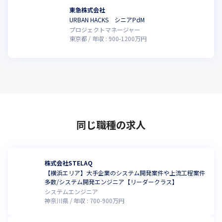
東急株式会社
URBAN HACKS シニアPdM
プロジェクトマネージャー
東京都
年収 :
900
-
1200
万円
同じ職種の求人
株式会社STELAQ
【横浜エリア】大手企業のシステム開発案件や上流工程案件
多数/システム開発エンジニア【リーダークラス】
システムエンジニア
神奈川県
年収 :
700
-
900
万円