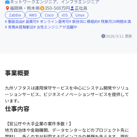
ネットワークエンジニア、インフラエンジニア
福岡県・熊本県
350-500万円
正社員
Zabbix
AWS
Cisco
iOS
Linux
服装自由
副業可
オンライン選考可
新技術に積極的
残業月20時間未満
実務未経験歓迎
女性エンジニアが活躍中
2026/3/11
更新
事業概要
九州ソフタスは運用保守サービスを中心にシステム開発やソリュ
ーションサービス、ビジネスイノベーションサービスを提供して
います。
仕事内容
【官公庁や大手企業の案件多数！】

地方自治体や金融機関、データセンターなどのプロジェクト先に
常駐し、多くの方が利用するITインフラの基盤を支えます。現在