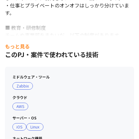
・仕事とプライベートのオンオフはしっかり分けていま
す。

■ 教育・研修制度

チームや事業部をまたいだ、以下の制度があります。

もっと見る
・エンジニア向けの技術勉強会、社外研修

このPJ・案件で使われている技術
・グループミーティング

・各部の営業情報交換会
ミドルウェア・ツール
Zabbix
クラウド
AWS
サーバー・OS
iOS
Linux
ネットワーク機器