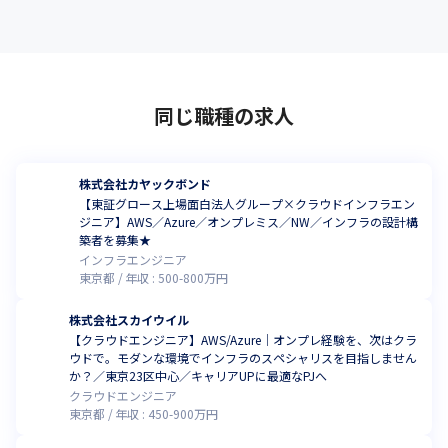
同じ職種の求人
株式会社カヤックボンド
【東証グロース上場面白法人グループ×クラウドインフラエン
ジニア】AWS／Azure／オンプレミス／NW／インフラの設計構
築者を募集★
インフラエンジニア
東京都
年収 :
500
-
800
万円
株式会社スカイウイル
【クラウドエンジニア】AWS/Azure｜オンプレ経験を、次はクラ
ウドで。モダンな環境でインフラのスペシャリスを目指しません
か？／東京23区中心／キャリアUPに最適なPJへ
クラウドエンジニア
東京都
年収 :
450
-
900
万円