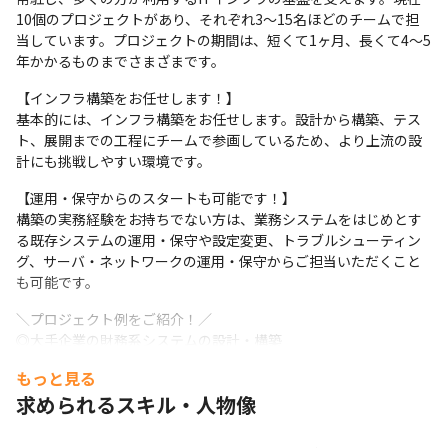
10個のプロジェクトがあり、それぞれ3～15名ほどのチームで担
当しています。プロジェクトの期間は、短くて1ヶ月、長くて4～5
年かかるものまでさまざまです。
【インフラ構築をお任せします！】

基本的には、インフラ構築をお任せします。設計から構築、テス
ト、展開までの工程にチームで参画しているため、より上流の設
計にも挑戦しやすい環境です。
【運用・保守からのスタートも可能です！】

構築の実務経験をお持ちでない方は、業務システムをはじめとす
る既存システムの運用・保守や設定変更、トラブルシューティン
グ、サーバ・ネットワークの運用・保守からご担当いただくこと
も可能です。
＼プロジェクト例をご紹介！／

◎大手企業の財務系システムの設計・構築

◎地方自治体の基幹システムの運用・保守
もっと見る
＼スキルに合ったプロジェクトに配属します！／

求められるスキル・人物像
プロジェクトには、あなたのスキルや希望を考慮して配属。「運
用経験しかないけど、構築に挑戦したい！」「まずは運用から始