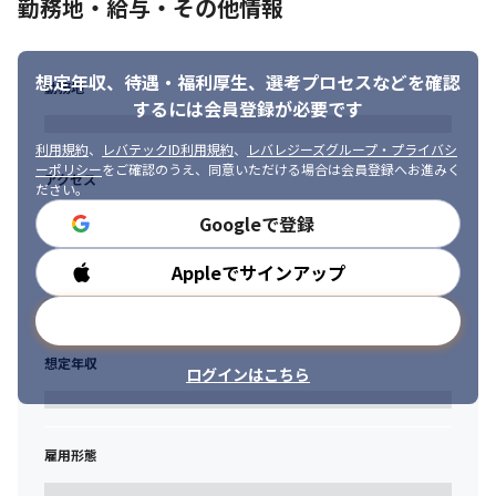
■求める人物像

勤務地・給与・その他情報
主体的に行動できる方

新しいことにチャレンジできる方
想定年収、待遇・福利厚生、
選考プロセスなどを確認
勤務地
するには会員登録が必要です
利用規約
、
レバテックID利用規約
、
レバレジーズグループ・プライバシ
ーポリシー
をご確認のうえ、同意いただける場合は会員登録へお進みく
アクセス
ださい。
Googleで登録
Appleでサインアップ
勤務時間
メールアドレスで登録
想定年収
ログインはこちら
雇用形態