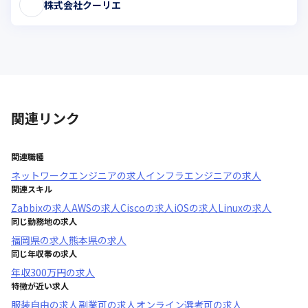
株式会社クーリエ
関連リンク
関連職種
ネットワークエンジニア
の求人
インフラエンジニア
の求人
関連スキル
Zabbix
の求人
AWS
の求人
Cisco
の求人
iOS
の求人
Linux
の求人
同じ勤務地の求人
福岡県
の求人
熊本県
の求人
同じ年収帯の求人
年収
300万円
の求人
特徴が近い求人
服装自由
の求人
副業可
の求人
オンライン選考可
の求人