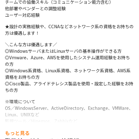
チームでの協働スキル（コミュニケーション能力含む）

めたい…」といった希望も考慮します！現場には必ず上長がいる
他部署やベンダーとの調整経験

ため、困ったことがあればいつでも相談可能。半年に1回は上長面
ユーザー対応経験
談を実施しているので、キャリアについて話し合う機会もありま
す！
★設計の実務経験や、CCNAなどネットワーク系の資格をお持ちの
方は優遇します！
＼生活の基盤を支える仕事ができます！／

携わるのは、地方自治体の運営に欠かせないシステムであり、生
＼こんな方は優遇します／

活基盤を支えるもの。プロジェクトを全うすることで、社会貢献
◎WindowsサーバまたはLinuxサーバの基本操作ができる方

につながります！
◎Vmware、Azure、AWSを使用したシステム運用経験をお持ち
の方

◎Windows系資格、Linux系資格、ネットワーク系資格、AWS系
資格をお持ちの方

◎Cisco製品、アライドテレシス製品を使用・設定した経験をお持
ちの方
※環境について　

OS／WindowsServer、ActiveDirectory、Exchange、VMWare、
Linux、UNIXなど

監視ツール／Hinemos、Zabbixなど 　

ネットワーク機器／NW-Switch（L2、L3スイッチ）、UTMなど
もっと見る