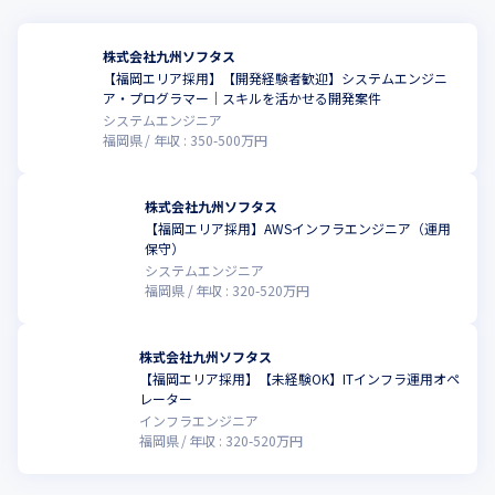
株式会社九州ソフタス
【福岡エリア採用】【開発経験者歓迎】システムエンジニ
ア・プログラマー｜スキルを活かせる開発案件
システムエンジニア
福岡県
年収 :
350
-
500
万円
株式会社九州ソフタス
【福岡エリア採用】AWSインフラエンジニア（運用
こ
保守）
システムエンジニア
福岡県
年収 :
320
-
520
万円
株式会社九州ソフタス
【福岡エリア採用】【未経験OK】ITインフラ運用オペ
こ
レーター
インフラエンジニア
福岡県
年収 :
320
-
520
万円