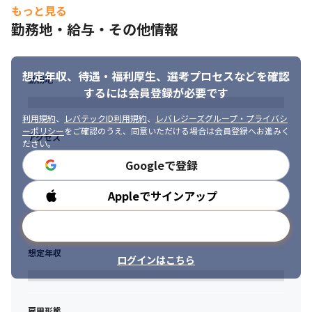
もっと見る
勤務地・給与・その他情報
想定年収、待遇・福利厚生、
選考プロセスなどを確認
勤務地
するには会員登録が必要です
利用規約
、
レバテックID利用規約
、
レバレジーズグループ・プライバシ
ーポリシー
をご確認のうえ、同意いただける場合は会員登録へお進みく
アクセス
ださい。
Googleで登録
Appleでサインアップ
勤務時間
メールアドレスで登録
想定年収
ログインはこちら
雇用形態