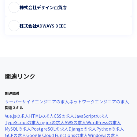
株式会社デザイン百貨店
株式会社ADWAYS DEEE
関連リンク
関連職種
サーバーサイドエンジニア
の求人
ネットワークエンジニア
の求人
関連スキル
Vue.js
の求人
HTML
の求人
CSS
の求人
JavaScript
の求人
TypeScript
の求人
nginx
の求人
AWS
の求人
WordPress
の求人
MySQL
の求人
PostgreSQL
の求人
Django
の求人
Python
の求人
GCP
の求人
Google Cloud Functions
の求人
Windows
の求人