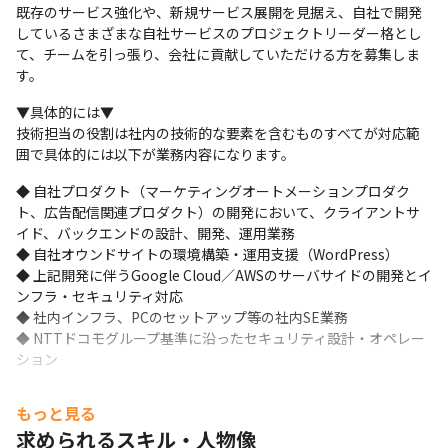
既存のサービス強化や、新規サービス展開を見据え、自社で開発
しているさまざまな自社サービスのプロジェクトリーダー格とし
て、チームを引っ張り、会社に貢献していただける方を募集しま
す。
▼具体的には▼

技術担当の役割は社内の技術的な要素を含むものすべてが対応範
囲で具体的には以下が業務内容になります。
◆ 自社プロダクト（マーケティングオートメーションプロダク
ト、広告配信関連プロダクト）の開発において、クライアントサ
イド、バックエンドの設計、開発、運用業務

◆ 自社オウンドサイトの環境構築・運用支援（WordPress）

◆ 上記開発に伴うGoogle Cloud／AWSのサーバサイドの開発とイ
ンフラ・セキュリティ対応

◆ 社内インフラ、PCのセットアップ等の社内SE業務

◆ NTTドコモグループ基準に沿ったセキュリティ設計・オペレー
ション
各エンジニアが所掌範囲を限定することなく、広い視点で業務に
もっと見る
関わることで俯瞰した知識を吸収できる職場環境です。
求められるスキル・人物像