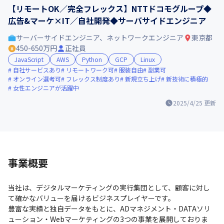
【リモートOK／完全フレックス】NTTドコモグループ◆
広告&マーケ×IT／自社開発◆サーバサイドエンジニア
サーバーサイドエンジニア、ネットワークエンジニア
東京都
450-650万円
正社員
JavaScript
AWS
Python
GCP
Linux
自社サービスあり
リモートワーク可
服装自由
副業可
オンライン選考可
フレックス制度あり
新規立ち上げ
新技術に積極的
女性エンジニアが活躍中
2025/4/25
更新
事業概要
当社は、デジタルマーケティングの実行集団として、顧客に対し
て確かなバリューを届けるビジネスプレイヤーです。

豊富な実績と独自データをもとに、ADマネジメント・DATAソリ
ューション・Webマーケティングの3つの事業を展開しておりま