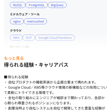
MySQL
PostgreSQL
BigQuery
ミドルウェア・ツール
nginx
memcached
クラウド
AWS
GCP
Google Cloud Functions
サーバー・OS
Windows
Linux
もっと見る
得られる経験・キャリアパス
プロジェクト管理
JIRA
Backlog
GitLab
■得られる経験

コミュニケーションツール
・ 自社プロダクトの機能実装から企画立案まで携われます。

Slack
・ Google Cloud／AWS等クラウド環境の新機能などの採用につい
て柔軟にトライできる環境です。

支給PC
・ 全社の取り組みにエンジニアが細部まで関わっており、各部か
Windows
ら頼られ尊重されるポジションになります。

・ 創業当時より自社システムを自社で開発してきた豊富な経験が