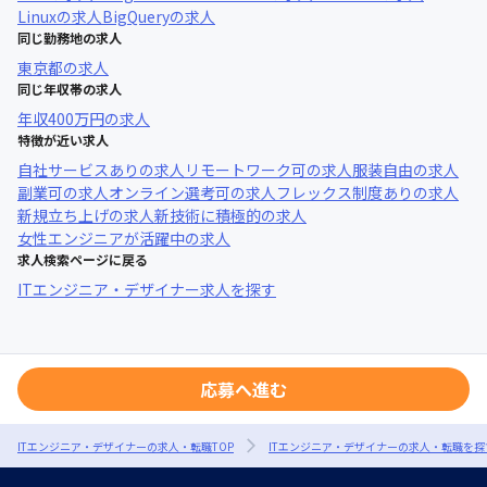
Linux
の求人
BigQuery
の求人
同じ勤務地の求人
東京都
の求人
同じ年収帯の求人
年収
400万円
の求人
特徴が近い求人
自社サービスあり
の求人
リモートワーク可
の求人
服装自由
の求人
副業可
の求人
オンライン選考可
の求人
フレックス制度あり
の求人
新規立ち上げ
の求人
新技術に積極的
の求人
女性エンジニアが活躍中
の求人
求人検索ページに戻る
ITエンジニア・デザイナー求人を探す
応募へ進む
ITエンジニア・デザイナーの求人・転職TOP
ITエンジニア・デザイナーの求人・転職を探