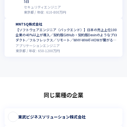
5日
セキュリティエンジニア
東京都
年収 :
610
-
800
万円
MNTSQ株式会社
【ソフトウェアエンジニア（バックエンド）】日本の売上上位100
企業の40%以上が導入／契約版GitHub・契約版Devinのようなプロ
ダクト／フルフレックス／リモート／WHY-WHAT-HOWが繋がる開
発体制と裁量／代表はコードも書く弁護士でエンジニアのリスペク
アプリケーションエンジニア
トが強い社風
東京都
年収 :
650
-
1200
万円
同じ業種の企業
東武ビジネスソリューション株式会社