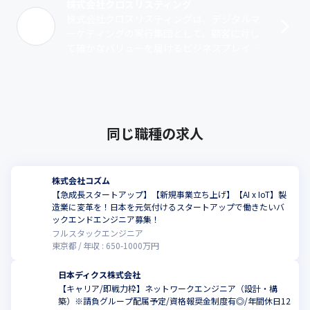
などの支援が可能です。

株式会社クロスリスティング
その他メディアマネタイズ全般の幅広いサービスを、お客様のニ
株式会社クロスリスティングは、デジタルマ
ーズに合わせてご提案しています。
ーケティングの実行集団として、顧客に対し
て確かなバリューを届けるビジネスプレイヤ
ーです。豊富な実績と独自データをもとに、A
Dマネジメント・DATAソリューション･･･
同じ職種の求人
株式会社コズム
【急成長スタートアップ】【新規事業立ち上げ】【AI x IoT】製
造業に変革を！日本を元気付けるスタートアップで働きたいバ
ックエンドエンジニア募集！
フルスタックエンジニア
東京都
年収 :
650
-
1000
万円
日本ディクス株式会社
【キャリア/即戦力枠】ネットワークエンジニア（設計・構
築）※請負グループ配属予定/資格報奨金制度有◎/年間休日12