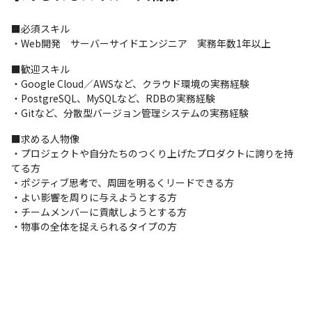
▼募集背景▼

自社プロダクトにおける市場競争でポジションを築けるだけの機
■必須スキル

能開発が急務となっており、クラウド環境およびセキュリティに
・Web開発　サーバーサイドエンジニア　実務年数1年以上
知見のある中核を担うエンジニア、リーダー経験のあるエンジニ
アの採用を強化しております。
■歓迎スキル

・Google Cloud／AWSなど、クラウド環境の実務経験

▼入社後のフォロー▼

・PostgreSQL、MySQLなど、RDBの実務経験

◆ 自社プロダクトのシステムを自分たちでつくり日々改善してい
・Gitなど、分散型バージョン管理システムの実務経験
きます。業務を通じて各システムの裏側がどのような仕組みで動
いているかを徐々に理解していただきますので、デジタルマーケ
■求める人物像

ティング業界でのご経験がない方でも大丈夫です。

・プロジェクトや自分たちのつくり上げたプロダクトに誇りを持
◆ 経験豊富な方は、ご意見を伺いながらチャレンジする方向性や
てる方

担当業務を決めていきます。
・ポジティブ思考で、周囲を明るくリードできる方

・よい影響を周りに与えようとする方

・チームメンバーに貢献しようとする方

・物事の全体を捉えられるタイプの方