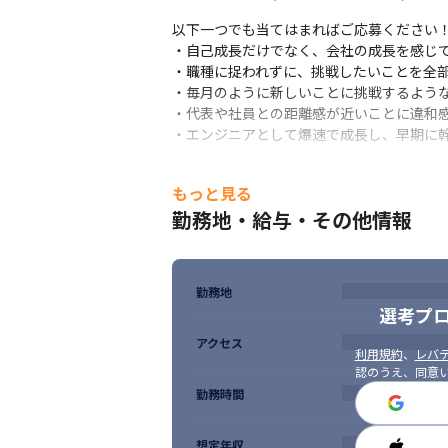
以下一つでも当てはまればご応募ください！
・自己成長だけでなく、会社の成長を感じて
・職種に捉われずに、挑戦したいことを全部
・毎月のように新しいことに挑戦するような
・代表や社員との距離感が近いことに違和感
・エンジニアとして爆速で成長し、早期に
もっと見る
勤務地・給与・その他情報
勤務地
選考プ
アクセス
利用規約
、
レバテ
認のうえ、同意
勤務時間
想定年収