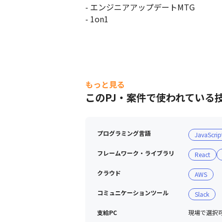
- エンジニアアップデートMTG

- 1on1
もっと見る
このPJ・案件で使われている
【必見】元ヤフーエンジニア社長の挫折を
プログラミング言語
JavaScrip
フレームワーク・ライブラリ
React
クラウド
AWS
コミュニケーションツール
Slack
支給PC
現場で選択可能