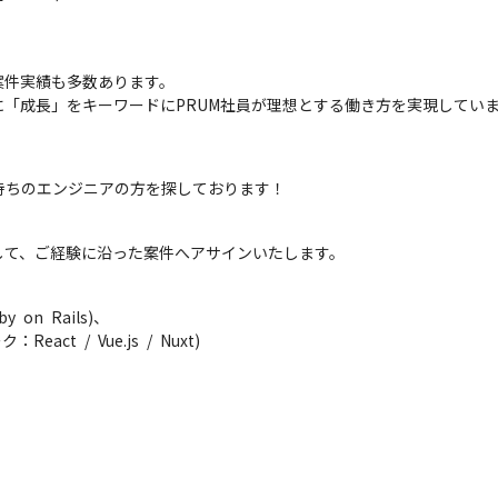
件実績も多数あります。

「成長」をキーワードにPRUM社員が理想とする働き方を実現してい
持ちのエンジニアの方を探しております！
して、ご経験に沿った案件へアサインいたします。
n Rails)、

act / Vue.js / Nuxt)
