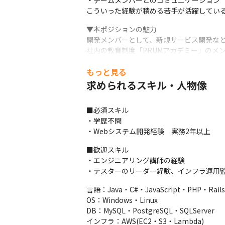
・チームメンバーとのコミュニケーション

こういった経験が積める若手が活躍してい
▼本ポジションの魅力

開発メンバーとして、新規サービス開発など
社内の教育制度「PRUMアカデミー」のメン
エンジニアを目指す方の新人教育にも関われ
もっと見る
またスタートアップ企業の組織づくりのため
社内制度改革なども積極的に行っております
求められるスキル・人物像
会社や同僚にも目を向けていける方はやりが
※新人育成は手当あり
■必須スキル

・学歴不問

【案件例】

・Webシステム開発経験　実務2年以上
・食品企業のWEBサイト構築（会員ページ制
・デジタルコンテンツ制作アプリの開発（イ
■歓迎スキル

・ライブ配信アプリの開発

・エンジニアリング講師の経験	

・結婚相談所アプリの開発

・テスターのリーダー経験、インフラ運用
・エンタープライズサービスの開発（富士通・
・CRMツールの開発

言語：Java・C#・JavaScript・PHP・Rails・
・リサーチ企業のビッグデータ管理ツール
OS：Windows・Linux

DB：MySQL・PostgreSQL・SQLServer

インフラ：AWS(EC2・S3・Lambda)