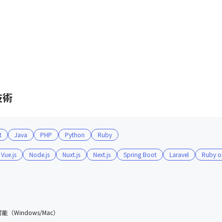
技術
元に立ち上げたエンジニア育成カリキュラム！
t
Java
PHP
Python
Ruby
Vue.js
Node.js
Nuxt.js
Next.js
Spring Boot
Laravel
Ruby on
（Windows/Mac）