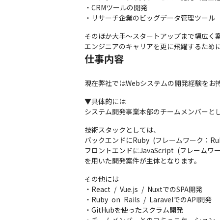
・CRMツールの開発

・リサーチ企業のビッグデータ管理ツール
そのほか大手〜スタートアップまで幅広く案
エンジニアのキャリアを更に飛躍するために
仕事内容
現在弊社ではWebシステムの開発経験をお
▼具体的には

システム開発事業本部のチームメンバーと
技術スタックとしては、

バックエンドにRuby (フレームワーク：Ruby o
フロントエンドにJavaScript (フレームワーク：Re
を用いた開発案件が主体となります。
その他には

・React / Vue.js / NuxtでのSPA開発

・Ruby on Rails / LaravelでのAPI開発

・GitHubを使ったスクラム開発
