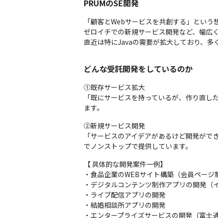
PRUMのSE開発
「顧客とWebサービスを共創する」という
ゼロイチでの新規サービス開発など、幅広く
直近は特にJavaの需要が拡大しており、多
どんな受託開発をしているのか
①既存サービス拡大

「既にサービスを持っているが、作り直した
ます。
②新規サービス開発

「サービスのアイデアがあるけど開発がで
でノンストップで提供しています。
【 具体的な開発案件一例】

・食品企業のWEBサイト構築（会員ページ制
・デジタルコンテンツ制作アプリの開発（イ
・ライブ配信アプリの開発

・結婚相談所アプリの開発

・エンタープライズサービスの開発（富士通・