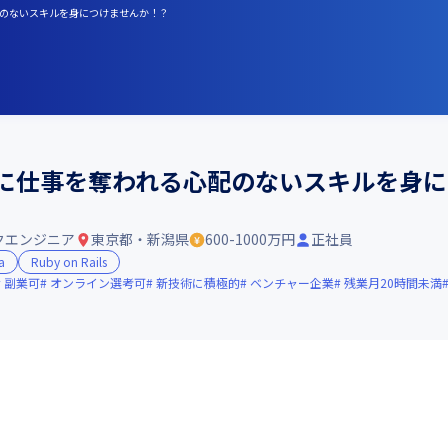
心配のないスキルを身につけませんか！？
Iに仕事を奪われる心配のないスキルを身
クエンジニア
東京都・新潟県
600-1000万円
正社員
a
Ruby on Rails
副業可
オンライン選考可
新技術に積極的
ベンチャー企業
残業月20時間未満