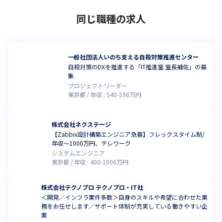
同じ職種の求人
一般社団法人いのち支える自殺対策推進センター
自殺対策のDXを推進する「IT推進室 室長補佐」の募
集
プロジェクトリーダー
東京都
年収 :
540
-
598
万円
株式会社ネクステージ
【Zabbix設計構築エンジニア急募】フレックスタイム制/
年収～1000万円、テレワーク
システムエンジニア
東京都
年収 :
400
-
1000
万円
株式会社テクノプロ テクノプロ・IT社
＜開発／インフラ案件多数＞自身のスキルや希望に合わせた業
務をお任せします／サポート体制が充実している働きやすい企
業