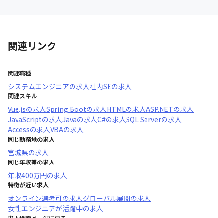
関連リンク
関連職種
システムエンジニア
の求人
社内SE
の求人
関連スキル
Vue.js
の求人
Spring Boot
の求人
HTML
の求人
ASP.NET
の求人
JavaScript
の求人
Java
の求人
C#
の求人
SQL Server
の求人
Access
の求人
VBA
の求人
同じ勤務地の求人
宮城県
の求人
同じ年収帯の求人
年収
400万円
の求人
特徴が近い求人
オンライン選考可
の求人
グローバル展開
の求人
女性エンジニアが活躍中
の求人
求人検索ページに戻る