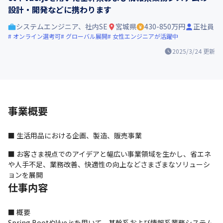
設計・開発などに携わります
システムエンジニア、社内SE
宮城県
430-850万円
正社員
オンライン選考可
グローバル展開
女性エンジニアが活躍中
2025/3/24
更新
事業概要
■ 生活用品における企画、製造、販売事業
■ お客さま視点でのアイデアと幅広い事業領域を生かし、省エネ
や人手不足、業務改善、快適性の向上などさまざまなソリューシ
ョンを展開
仕事内容
■ 概要

Spring BootやVue.jsを用いて、基幹系および情報系業務システム