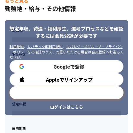
もっと見る
勤務地・給与・その他情報
想定年収、待遇・福利厚生、
選考プロセスなどを確認
勤務地
するには会員登録が必要です
利用規約
、
レバテックID利用規約
、
レバレジーズグループ・プライバシ
ーポリシー
をご確認のうえ、同意いただける場合は会員登録へお進みく
アクセス
ださい。
Googleで登録
Appleでサインアップ
勤務時間
メールアドレスで登録
想定年収
ログインはこちら
雇用形態