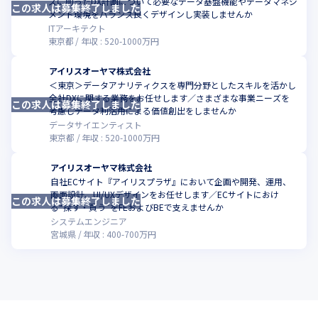
ズに則ったDX計画について必要なデータ基盤機能やデータマネジ
この求人は募集終了しました
こ
を図る

メント環境をバランス良くデザインし実装しませんか
・働く社員にとって良い会社を目指し、会社が良くなると社員が
ITアーキテクト
東京都
年収 :
520
-
1000
万円
良くなり、社員が良くなると会社が良くなる仕組みづくり

・顧客の創造なくして企業の発展はない。生活提案型企業として
アイリスオーヤマ株式会社
市場を創造する

＜東京＞データアナリティクスを専門分野としたスキルを活かし
・常に高い志を持ち、常に未完成であることを認識し、革新成長
全社DXに関する業務をお任せします／さまざまな事業ニーズを
する生命力に満ちた組織体をつくる
この求人は募集終了しました
こ
考慮しデータ利活用による価値創出をしませんか
データサイエンティスト
東京都
年収 :
520
-
1000
万円
アイリスオーヤマ株式会社
自社ECサイト『アイリスプラザ』において企画や開発、運用、
画面設計、UI/UXデザインをお任せします／ECサイトにおけ
この求人は募集終了しました
こ
る“探す・買う”をFEおよびBEで支えませんか
システムエンジニア
宮城県
年収 :
400
-
700
万円