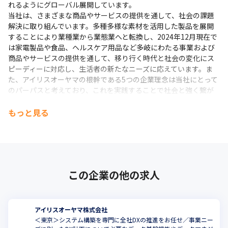
れるようにグローバル展開しています。

当社は、さまざまな商品やサービスの提供を通して、社会の課題
解決に取り組んでいます。多種多様な素材を活用した製品を展開
することにより業種業から業態業へと転換し、2024年12月現在で
は家電製品や食品、ヘルスケア用品など多岐にわたる事業および
商品やサービスの提供を通して、移り行く時代と社会の変化にス
ピーディーに対応し、生活者の新たなニーズに応えています。ま
た、アイリスオーヤマの根幹である5つの企業理念は当社にとって
のパーパスと考えており、これを実践することで社会と強く繋が
っています。

これらをともに支えているのが、若手社員です。人材獲得競争が
もっと見る
激化する中で、多様な人材の採用と育成をすることによって、グ
ローバルで活躍できる人材育成にも力を注いでいます。

アイリスオーヤマは、SDGsの目標達成を目指し、当社にとって関
係性の深い“環境・地域・人材・製品”を通じて、ユーザーが暮ら
す地球と社会が抱える課題の解決に向け、高まる企業としての責
この企業の他の求人
任を果たし、社会貢献活動を続けていきます。
＜企業理念＞

・会社の目的は永遠に存続すること。いかなる時代環境に於いて
アイリスオーヤマ株式会社
も利益の出せる仕組みを確立すること

＜東京＞システム構築を専門に全社DXの推進をお任せ／事業ニー
・健全な成長を続けることにより社会貢献し、利益の還元と循環