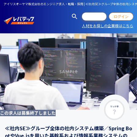
アイリスオーヤマ株式会社のエンジニア求人・転職・採用 | ≪社内SE≫グループ全体の社内システム構
会員登録
ログイン
人材をお探しの企業様はこちら
マッチ率
この求人は募集終了しました
≪社内SE≫グループ全体の社内システム構築／Spring Bo
otやVue.jsを用いた基幹系および情報系業務システムの